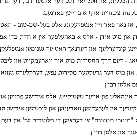
גרינדער פון חסידות הכללית, און 200 יאר זינט דער אלטער רבי
קנות ציבורית אויף א ברייטן פארנעם.
 אז נאר פאר זיין אנטפלעקונג אלס בעל-שם-טוב - האט ער
ן און מיט אידן - אלס א באהעלפער אין א חדר, כדי אפצ
יינע קינדערלעך. און דערנאך האט ער גענומען אנטפלעקן 
 טאג - דעם דרך החסידות מיט איר ווארעמקייט און ליכטיק
 און מיט דער גרעסטער מסירות נפש, דערקלערט געווארע
 אלטן רבי'ן.
 אינהאלט פון אייער טעטיקייט, אלס אידישע פרויען או
נדער אין לעבעדיגען ווארעמען און ליכטיגען אידישן תור
 "תומכי תמימים" צו דערציען די תלמידים שי' אין דעם ו
וב און אלטן רבי'ן.