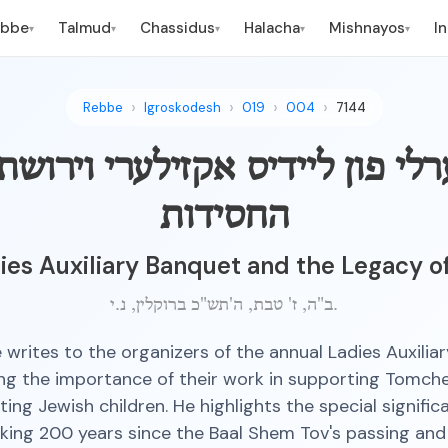
ebbe
Talmud
Chassidus
Halacha
Mishnayos
I
▾
▾
▾
▾
▾
Rebbe
Igroskodesh
019
004
7144
לי פון ליידיס אקזילערי וירושת
החסידות
ies Auxiliary Banquet and the Legacy o
ב"ה, ז' טבת, ה'תש"כ ברוקלין, נ.י.
writes to the organizers of the annual Ladies Auxilia
ng the importance of their work in supporting Tomch
ing Jewish children. He highlights the special signific
king 200 years since the Baal Shem Tov's passing and