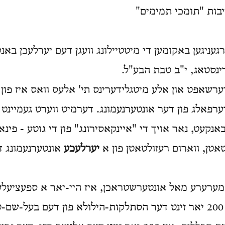
יבות "תומכי תמימים"
עניגען באקומען די מיטטיילונג וועגן דעם יערלעכן באנ
ינסטאג, י"ב טבת הבע"ל.
רערשאפט און אלע מיטגלידערינס תי' אלעס וואס איז פון ז
רפאלג פון דער אונטערנעמונג. דערמיט ווערט געמיינט נ
באנקעט, נאר אויך די "איינקאסירונג" פון די גוטע - פינא
טאטן, ווארום רעזולטאטן פון א
יערלעכע
אונטערנעמונג דא
 מערערע מאל אונטערשטראכן, איז היי-יאר א ספעציעלע
אזוי ווי עס ווערט 200 יאר זינט דער הסתלקות-הילולא פון דעם בעל-ש