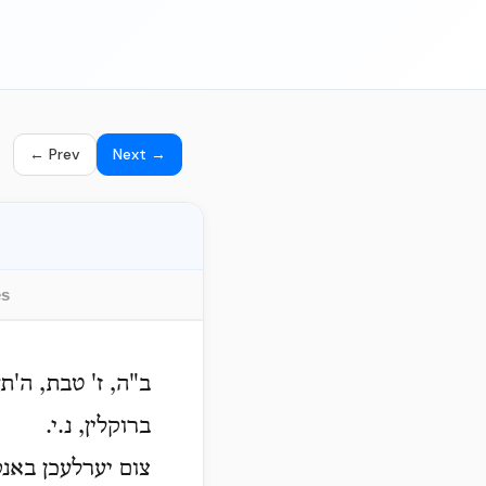
← Prev
Next →
es
ב"ה, ז' טבת, ה'ת
ברוקלין, נ.י.
צום יערלעכן באנקע