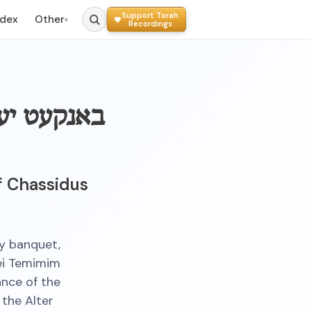
Support Torah
ndex
Other
▾
Recordings
באנקעט יער
f Chassidus
ry banquet,
ei Temimim
ance of the
 the Alter