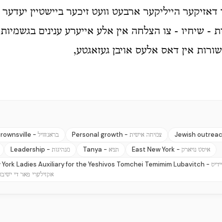
 דאזיקער הייליקער ארבעט וועט זיכער ביישטיין יעדער א
ת - שיחיו - צו הצלחה אין אלע אייערע ענינים בגשמיות 
ורות אין דאס אלעס אויבן געזאגטע,
rownsville -
Personal growth -
Jewish outrea
צמיחה אישית
בראנזוויל
Leadership -
Tanya -
East New York -
איסט נויארק
תניא
מנהיגות
 York Ladies Auxiliary for the Yeshivos Tomchei Temimim Lubavitch -
ידיס
אקזילערי פאר די ישיבו