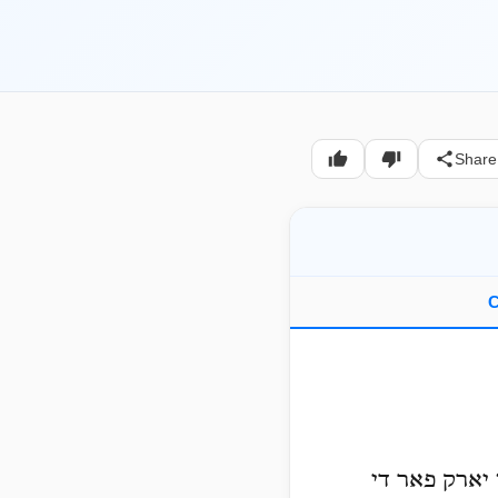
Share
C
ו יארק פאר די