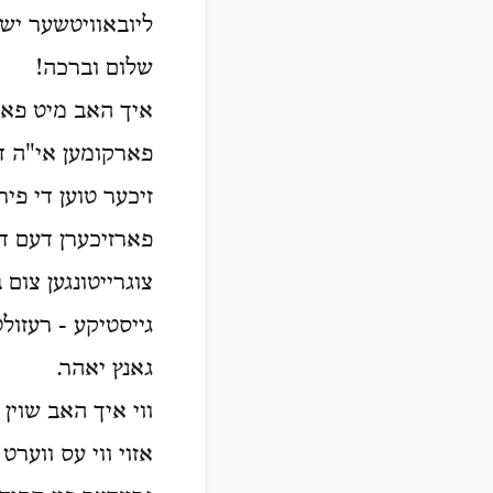
ליובאוויטשער יש
שלום וברכה!
איך האב מיט פארג
פארקומען אי"ה ד
זיכער טוען די פי
פארזיכערן דעם דע
צוגרייטונגען צום 
גייסטיקע - רעזול
גאנץ יאהר.
ווי איך האב שוין