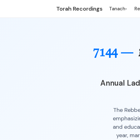
Torah Recordings
Tanach
R
▾
7144 —
Annual Lad
The Rebbe 
emphasizi
and educat
year, mar