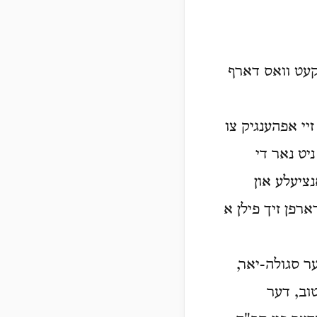
קעט וואס דארף
יי אפהענגיק צו
יט נאר די
נציעלע און
רפן זיך פילן א
ר סגולה-יאר,
ם-טוב, דער