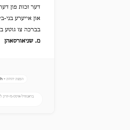
דער זכות פון דער
און אייערע בני-בי
בברכה צו גוטע בש
מ. שניאורסאהן
ch -
הפצת יהדות
בראנזוויל-איסט-ניו-יורק לי