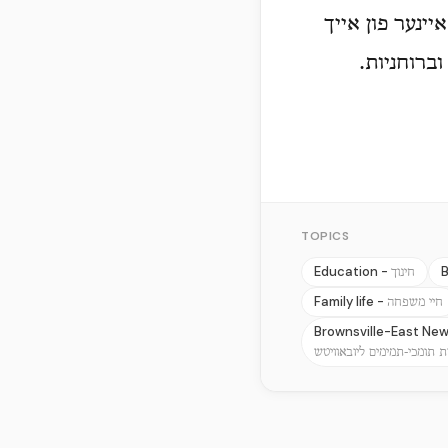
יינער פון אייך
וברוחניות.
TOPICS
Education -
B
חינוך
Family life -
חיי משפחה
Brownsville-East New
ת תומכי-תמימים ליובאוויטש