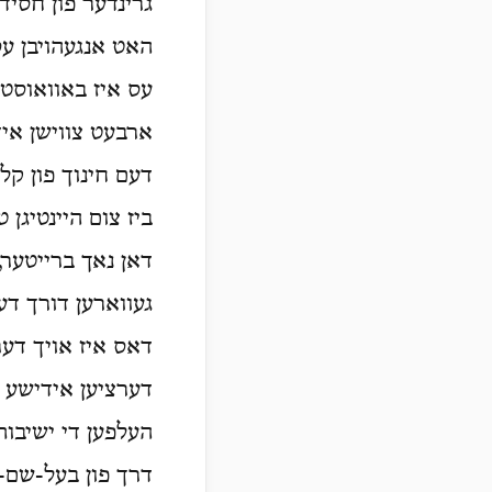
האט אנגעהויבן עס
עס איז באוואוסט,
ארבעט צווישן איד
דעם חינוך פון קל
ביז צום היינטיגן
דאן נאך ברייטער,
געווארען דורך דעם
דאס איז אויך דער
דערציען אידישע קי
העלפען די ישיבות
דרך פון בעל-שם-ט