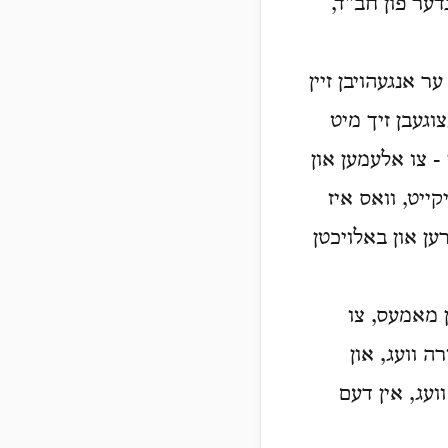
, דער גרינדער פון חב"ד,
 אנגעהויבן זיין
וגעבן זיך מיט
- צו אלעמען און
ייט, וואס איז
ן און באלויכטן
ן מאמעס, צו
ה וועג, און
ועג, אין דעם