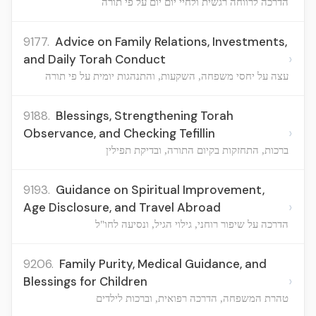
הדרכה לרווחה רגשית ולחיי יום יום על פי תורה
9177.
Advice on Family Relations, Investments,
›
and Daily Torah Conduct
עצה על יחסי משפחה, השקעות, והתנהגות יומית על פי תורה
9188.
Blessings, Strengthening Torah
›
Observance, and Checking Tefillin
ברכות, התחזקות בקיום התורה, ובדיקת תפילין
9193.
Guidance on Spiritual Improvement,
›
Age Disclosure, and Travel Abroad
הדרכה על שיפור רוחני, גילוי הגיל, ונסיעה לחו"ל
9206.
Family Purity, Medical Guidance, and
›
Blessings for Children
טהרת המשפחה, הדרכה רפואית, וברכות לילדים