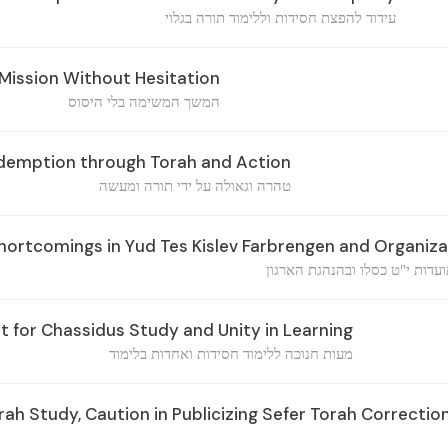
עידוד להפצת חסידות וללימוד תורה בגלוי
Mission Without Hesitation
המשך המשימה בלי היסוס
demption through Torah and Action
טהרה וגאולה על ידי תורה ומעשה
ortcomings in Yud Tes Kislev Farbrengen and Organiza
עדות י"ט כסלו ובהנהגת הארגון
 for Chassidus Study and Unity in Learning
מעות חנוכה ללימוד חסידות ואחדות בלימוד
rah Study, Caution in Publicizing Sefer Torah Correctio