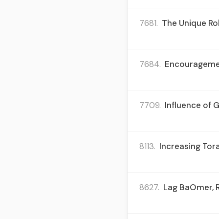
7681.
The Unique Ro
7684.
Encouragement
7709.
Influence of 
8113.
Increasing Tor
8627.
Lag BaOmer, R