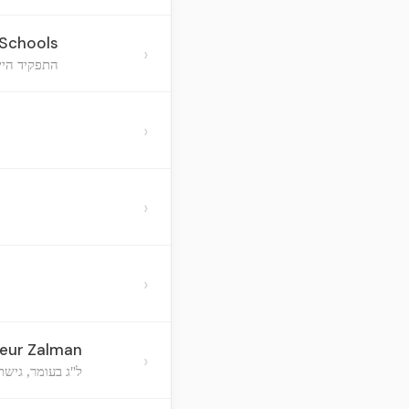
 Schools
›
התפקיד היי
›
›
›
neur Zalman
›
ל"ג בעומר, גישת