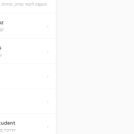
הוספת לימוד תורה, זהירות ב
uz
›
קב
s
›
ע
›
›
Student
›
הדרכה בענ