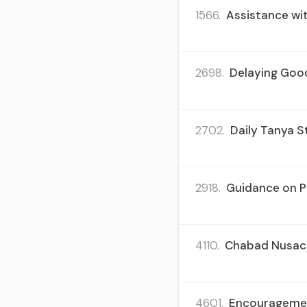
1566.
Assistance wit
2698.
Delaying Good
2702.
Daily Tanya St
2918.
Guidance on Pa
4110.
Chabad Nusach i
4601.
Encouragemen