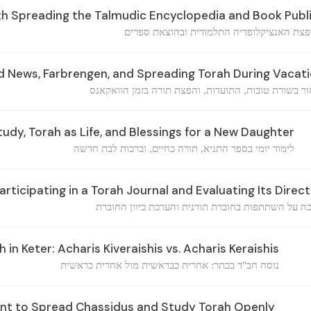
h Spreading the Talmudic Encyclopedia and Book Publ
פצת האנציקלופדיה התלמודית ובהוצאת ספרים
 News, Farbrengen, and Spreading Torah During Vacat
ור בשורת טובות, התועדות, והפצת תורה בזמן הוואקאנס
udy, Torah as Life, and Blessings for a New Daughter
לימוד יומי בספר התניא, תורה כחיים, וברכות לבת חדשה
rticipating in a Torah Journal and Evaluating Its Direct
ה על השתתפות בחוברת תורנית והערכת כיוון החוברת
n Keter: Acharis Kiveraishis vs. Acharis Keraishis
נוסח חב"ד בכתר: אחרית כבראשית מול אחרית כראשית
t to Spread Chassidus and Study Torah Openly