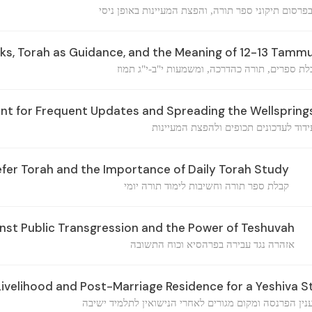
פרסום תיקוני ספר תורה, והפצת המעיינות באופן ניסי
ks, Torah as Guidance, and the Meaning of 12-13 Tamm
לת ספרים, תורה כהדרכה, ומשמעות י"ב-י"ג תמוז
 for Frequent Updates and Spreading the Wellspring
ידוד לעדכונים תכופים ולהפצת המעיינות
efer Torah and the Importance of Daily Torah Study
קבלת ספר תורה וחשיבות לימוד תורה יומי
nst Public Transgression and the Power of Teshuvah
אזהרה נגד עבירה בפרהסיא וכוח התשובה
ivelihood and Post-Marriage Residence for a Yeshiva 
ין הפרנסה ומקום מגורים לאחרי הנישואין לתלמיד ישיבה