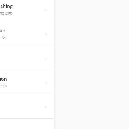
ishing
›
סיוע בה
ion
›
איח
›
ion
›
הדרכ
›