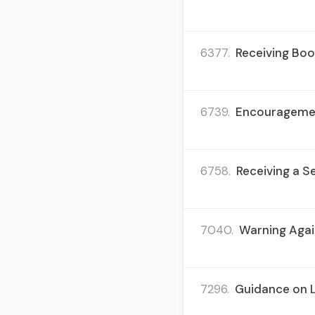
6377.
Receiving Boo
6739.
Encouragement
6758.
Receiving a S
7040.
Warning Agai
7296.
Guidance on L