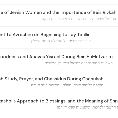
le of Jewish Women and the Importance of Beis Rivkah
חודי של נשים יהודיות וחשיבות בתי ספר בית רבקה
 to Avrechim on Beginning to Lay Tefillin
עידוד לאברכים על התחלת הנחת תפילין
Goodness and Ahavas Yisrael During Bein HaMetzarim
השפעת הטוב ואהבת ישראל בימי בין המצרים
ah Study, Prayer, and Chassidus During Chanukah
הוספה בלימוד תורה, תפלה, וחסידות בימי חנוכה
ashbi's Approach to Blessings, and the Meaning of Sh
 הרשב"י לברכות, ומשמעות שניאור זלמן