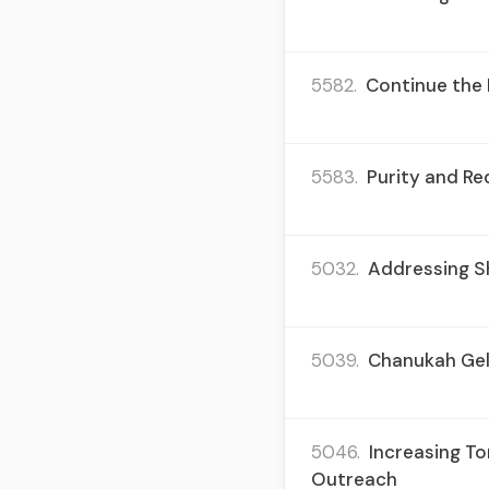
5582.
Continue the 
5583.
Purity and Re
5032.
Addressing Sh
5039.
Chanukah Gelt
5046.
Increasing To
Outreach