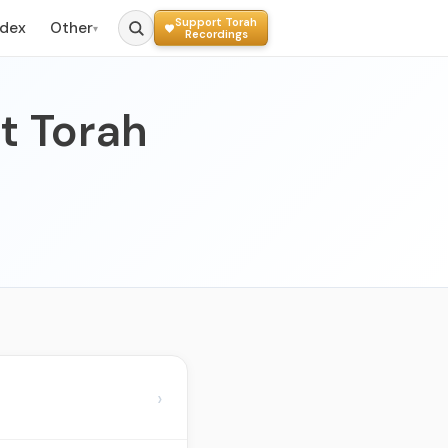
Support Torah
ndex
Other
▾
Recordings
t Torah
›