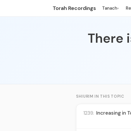
Torah Recordings
Tanach
R
▾
There 
SHIURIM IN THIS TOPIC
1239.
Increasing in T