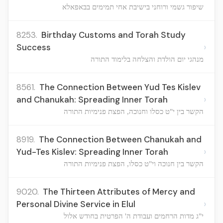
שיפור גשמי ורוחני בישיבת אחי תמימים בבאפאלא
8253.
Birthday Customs and Torah Study
›
Success
מנהגי יום הולדת והצלחה בלימוד התורה
8561.
The Connection Between Yud Tes Kislev
›
and Chanukah: Spreading Inner Torah
הקשר בין י"ט כסלו וחנוכה, הפצת פנימיות התורה
8919.
The Connection Between Chanukah and
›
Yud-Tes Kislev: Spreading Inner Torah
הקשר בין חנוכה וי"ט כסלו, הפצת פנימיות התורה
9020.
The Thirteen Attributes of Mercy and
›
Personal Divine Service in Elul
י"ג מדות הרחמים ועבודת ה' הפרטית בחודש אלול