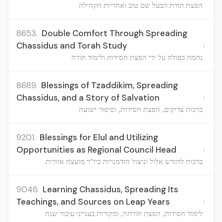
הפצת תורת הבעל שם טוב ואחריות הקהילה
8653.
Double Comfort Through Spreading
›
Chassidus and Torah Study
נחמה כפולה על ידי הפצת חסידות ולימוד תורה
8689.
Blessings of Tzaddikim, Spreading
›
Chassidus, and a Story of Salvation
ברכות צדיקים, הפצת חסידות, וסיפור ישועה
9201.
Blessings for Elul and Utilizing
›
Opportunities as Regional Council Head
ברכות לחודש אלול וניצול הזדמנויות כיו"ר מועצה אזורית
9046.
Learning Chassidus, Spreading Its
›
Teachings, and Sources on Leap Years
לימוד חסידות, הפצת תורתה, ומקורות בענייני עיבור שנה