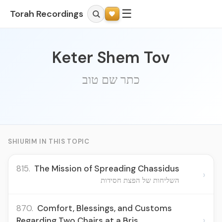
☰
Torah Recordings
Keter Shem Tov
כתר שם טוב
SHIURIM IN THIS TOPIC
815.
The Mission of Spreading Chassidus
›
השליחות של הפצת חסידות
870.
Comfort, Blessings, and Customs
›
Regarding Two Chairs at a Bris