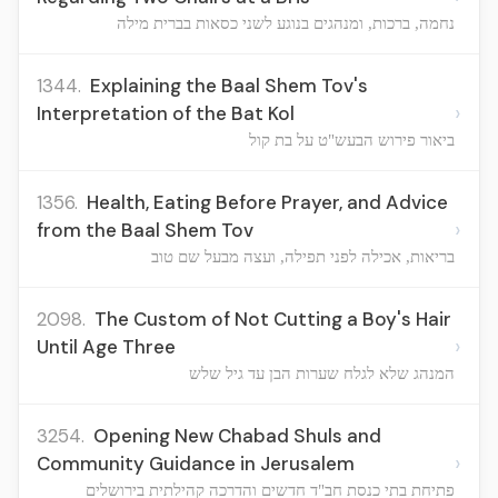
נחמה, ברכות, ומנהגים בנוגע לשני כסאות בברית מילה
1344.
Explaining the Baal Shem Tov's
›
Interpretation of the Bat Kol
ביאור פירוש הבעש"ט על בת קול
1356.
Health, Eating Before Prayer, and Advice
›
from the Baal Shem Tov
בריאות, אכילה לפני תפילה, ועצה מבעל שם טוב
2098.
The Custom of Not Cutting a Boy's Hair
›
Until Age Three
המנהג שלא לגלח שערות הבן עד גיל שלש
3254.
Opening New Chabad Shuls and
›
Community Guidance in Jerusalem
פתיחת בתי כנסת חב"ד חדשים והדרכה קהילתית בירושלים