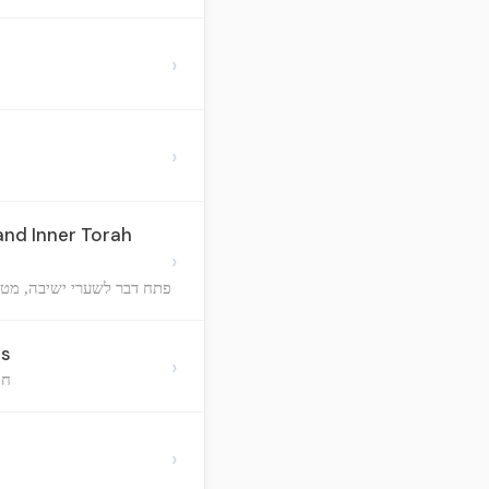
›
›
and Inner Torah
›
פתח דבר לשערי ישיבה, מטר
ss
›
חי
›