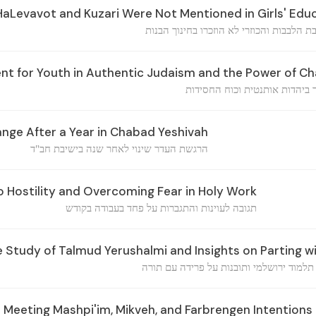
Levavot and Kuzari Were Not Mentioned in Girls' Edu
ת הלבבות והכוזרי לא הוזכרו בחינוך הבנות
 for Youth in Authentic Judaism and the Power of Ch
ר ביהדות אותנטית וכוח החסידות
nge After a Year in Chabad Yeshivah
הרגשת העדר שינוי לאחר שנה בישיבת חב"ד
 Hostility and Overcoming Fear in Holy Work
תגובה לעוינות והתגברות על פחד בעבודה בקודש
 Study of Talmud Yerushalmi and Insights on Parting w
תלמוד ירושלמי ותובנות על פרידה עם תורה
: Meeting Mashpi'im, Mikveh, and Farbrengen Intentions