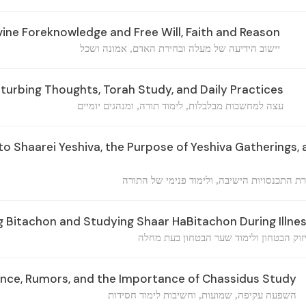
vine Foreknowledge and Free Will, Faith and Reason
יישוב הידיעה של מעלה ובחירת האדם, אמונה ושכל
sturbing Thoughts, Torah Study, and Daily Practices
עצה למחשבות מבלבלות, לימוד תורה, ומנהגים יומיים
to Shaarei Yeshiva, the Purpose of Yeshiva Gatherings, 
ת התכנסויות הישיבה, ולימוד פנימי של התורה
 Bitachon and Studying Shaar HaBitachon During Illne
זוק הבטחון ולימוד שער הבטחון בעת מחלה
uence, Rumors, and the Importance of Chassidus Study
השפעה עקיפה, שמועות, וחשיבות לימוד חסידות