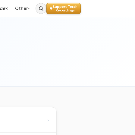
Support Torah
ndex
Other
▾
Recordings
›