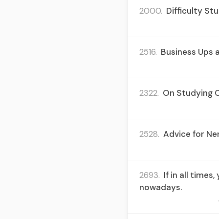
2000.
Difficulty S
2516.
Business Ups a
2322.
On Studying Ch
2528.
Advice for Ne
2693.
If in all tim
nowadays.