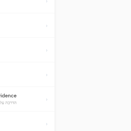
›
›
›
›
vidence
›
הדרכה על 
›