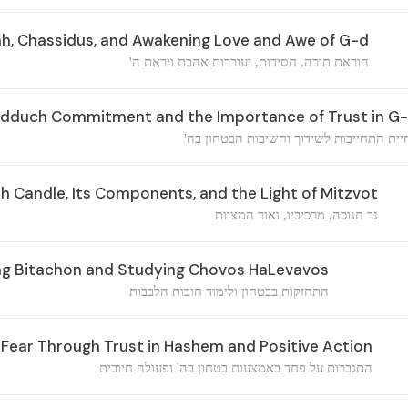
h, Chassidus, and Awakening Love and Awe of G-d
הוראת תורה, חסידות, ועוררות אהבת ויראת ה'
idduch Commitment and the Importance of Trust in G
חיית התחייבות לשידוך וחשיבות הבטחון בה
 Candle, Its Components, and the Light of Mitzvot
נר חנוכה, מרכיביו, ואור המצוות
g Bitachon and Studying Chovos HaLevavos
התחזקות בבטחון ולימוד חובות הלבבות
ear Through Trust in Hashem and Positive Action
התגברות על פחד באמצעות בטחון בה' ופעולה חיובית