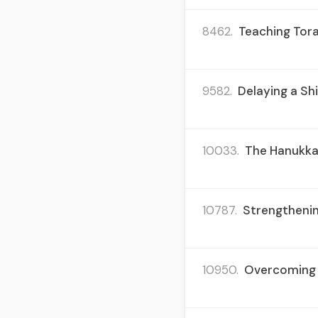
8462.
Teaching Tora
9582.
Delaying a Sh
10033.
The Hanukkah
10787.
Strengthenin
10950.
Overcoming F