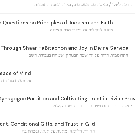
הדרכה לאלול, פגישה עם משפיעים, מקוה וכוונת התועדות
 Questions on Principles of Judaism and Faith
מענה לשאלות על עיקרי הדת ואמונה
s Through Shaar HaBitachon and Joy in Divine Service
התרוממות הרוח על ידי שער הבטחון ושמחה בעבודת השם
eace of Mind
על השגת מנוחת ה
ynagogue Partition and Cultivating Trust in Divine Pro
מחיצה בבית כנסת וטיפוח בטחון בהשגחה אלוקית
t, Conditional Gifts, and Trust in G-d
החזרת הלוואה, מתנות על תנאי, ובטחון בה'