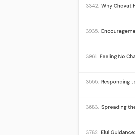
3342.
Why Chovat Ha
3935.
Encouragement
3961.
Feeling No Cha
3555.
Responding to
3683.
Spreading the
3782.
Elul Guidance