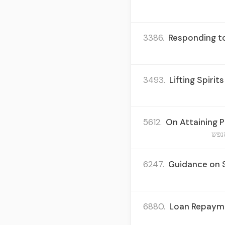
3386.
Responding to
3493.
Lifting Spirit
5612.
On Attaining P
נפש
6247.
Guidance on S
6880.
Loan Repaymen