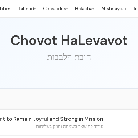
ebbe
Talmud
Chassidus
Halacha
Mishnayos
I
▾
▾
▾
▾
▾
Chovot HaLevavot
חובת הלבבות
 to Remain Joyful and Strong in Mission
עידוד להישאר בשמחה וחוזק בשליחות