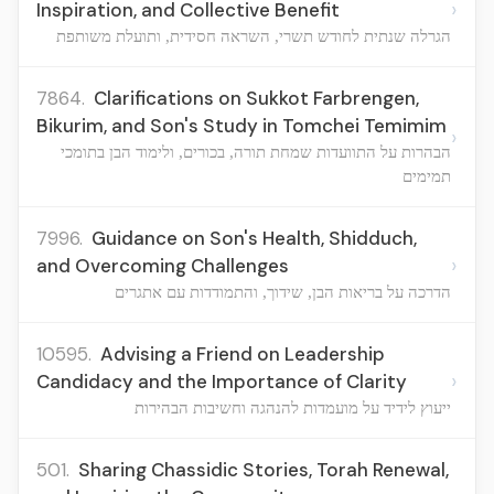
›
Inspiration, and Collective Benefit
הגרלה שנתית לחודש תשרי, השראה חסידית, ותועלת משותפת
7864.
Clarifications on Sukkot Farbrengen,
Bikurim, and Son's Study in Tomchei Temimim
›
הבהרות על התוועדות שמחת תורה, בכורים, ולימוד הבן בתומכי
תמימים
7996.
Guidance on Son's Health, Shidduch,
›
and Overcoming Challenges
הדרכה על בריאות הבן, שידוך, והתמודדות עם אתגרים
10595.
Advising a Friend on Leadership
›
Candidacy and the Importance of Clarity
ייעוץ לידיד על מועמדות להנהגה וחשיבות הבהירות
501.
Sharing Chassidic Stories, Torah Renewal,