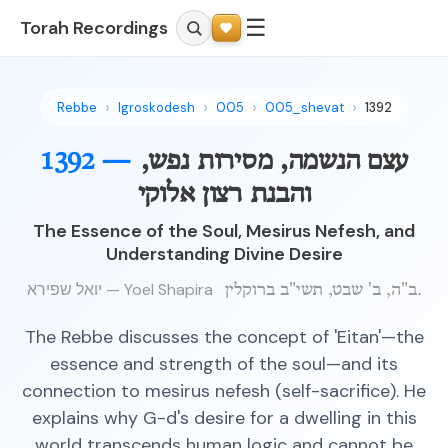
☰
Torah Recordings
Rebbe
Igroskodesh
005
005_shevat
1392
עצם הנשמה, מסירות נפש,
1392 —
והבנת רצון אלוקי
The Essence of the Soul, Mesirus Nefesh, and
Understanding Divine Desire
יואל שפירא — Yoel Shapira
ב"ה, ב' שבט, תשי"ב ברוקלין.
The Rebbe discusses the concept of 'Eitan'—the
essence and strength of the soul—and its
connection to mesirus nefesh (self-sacrifice). He
explains why G-d's desire for a dwelling in this
world transcends human logic and cannot be