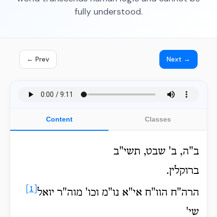
fully understood.
← Prev
Next →
Content
Classes
ב"ה, ב' שבט, תשי"ב
ברוקלין.
[1]
הרה"ח הוו"ח אי"א נו"מ וכו' מוה"ר יואל
שי'