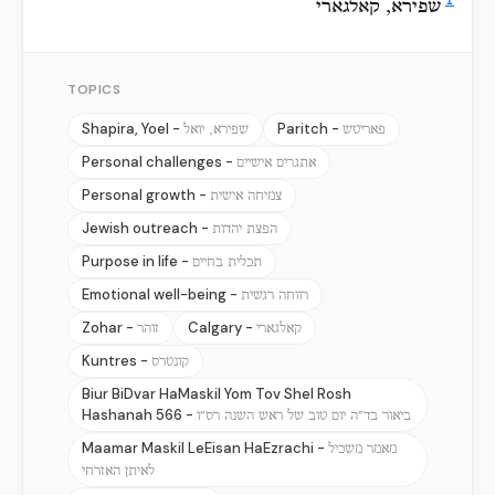
1
שפירא, קאלגארי
TOPICS
Shapira, Yoel -
Paritch -
פאריטש
שפירא, יואל
Personal challenges -
אתגרים אישיים
Personal growth -
צמיחה אישית
Jewish outreach -
הפצת יהדות
Purpose in life -
תכלית בחיים
Emotional well-being -
רווחה רגשית
Zohar -
Calgary -
קאלגארי
זוהר
Kuntres -
קונטרס
Biur BiDvar HaMaskil Yom Tov Shel Rosh
Hashanah 566 -
ביאור בד״ה יום טוב של ראש השנה רס״ו
Maamar Maskil LeEisan HaEzrachi -
מאמר משכיל
לאיתן האזרחי