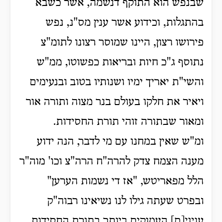
שבנפש הוא התוקף דנשמה, אשר כשבא
בהתגלות, וכידוע אשר ענין מס"נ, נפש
פירושו רצון, היינו שמוסר רצונו לתומ"צ
נתוסף ג"כ חיות ובריאות כפשוטו, ממ"ש
והשי"ת יאריך ימיו ושנותיו בטוב ובנעימים
ויאיר את חלקו בעולם בנר מצוה ותורה אור
ומאור שבתורה זוהי תורת החסידות.
ומ"ש שאין במחנו עם מי לדבר, הנה ידוע
מענה הצמח צדק להרה"ח הרה"צ וכו' מוה"ר
הלל מפאריטש, "אז די נשמות הערען"
ובפרט שעתה גילו לנו נשיאינו רבוה"ק
עניני[ם] העמוקים ביותר בתורת החסידות