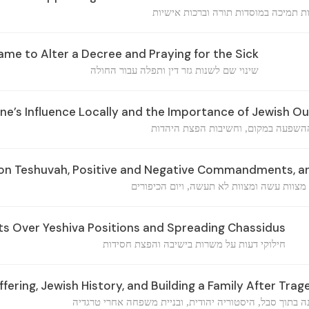
ת תמיכה במוסדות תורה וברכות אישיות
me to Alter a Decree and Praying for the Sick
שינוי שם לשנות גזר דין ותפלה עבור החולה
e’s Influence Locally and the Importance of Jewish O
שפעה במקום, וחשיבות הפצת היהדות
s on Teshuvah, Positive and Negative Commandments, a
מצוות עשה ומצוות לא תעשה, ויום הכיפורים
 Over Yeshiva Positions and Spreading Chassidus
חילוקי דעות על משרות בישיבה והפצת חסידות
fering, Jewish History, and Building a Family After Trag
ה בתוך סבל, היסטוריה יהודית, ובניית משפחה אחרי טרגדיה