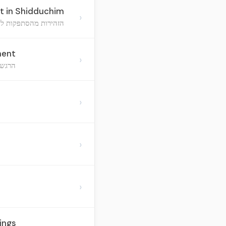
t in Shidduchim
›
הזהירות מהסתפקות לאח
ment
›
הרגשת
›
›
›
ings