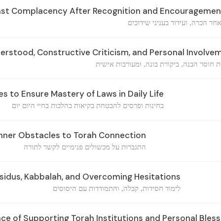
st Complacency After Recognition and Encouragemen
ר הכרה, ועידוד בעניני שידוכים
erstood, Constructive Criticism, and Personal Involve
 חוסר הבנה, ביקורת בונה, ומעורבות אישית
es to Ensure Mastery of Laws in Daily Life
בחינות ופרסים להבטחת בקיאות בהלכות בחיי היום יום
ner Obstacles to Torah Connection
התגברות על מכשולים פנימיים לקשר לתורה
sidus, Kabbalah, and Overcoming Hesitations
לימוד חסידות, קבלה, והתמודדות עם היסוסים
e of Supporting Torah Institutions and Personal Bless