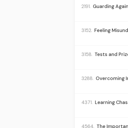
2191.
Guarding Again
3152.
Feeling Misund
3158.
Tests and Priz
3288.
Overcoming In
4371.
Learning Chas
4564.
The Importanc