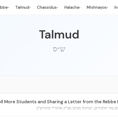
ebbe
Talmud
Chassidus
Halacha
Mishnayos
I
▾
▾
▾
▾
▾
Talmud
ש״ס
oll More Students and Sharing a Letter from the Rebb
 עוד תלמידים, ושיתוף מכתב מכ"ק אדמו"ר מוהרש"ב