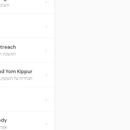
›
חשיבו
›
utreach
›
המשכת הה
nd Yom Kippur
›
הבהרות על תשובה, 
›
edy
›
אמונ