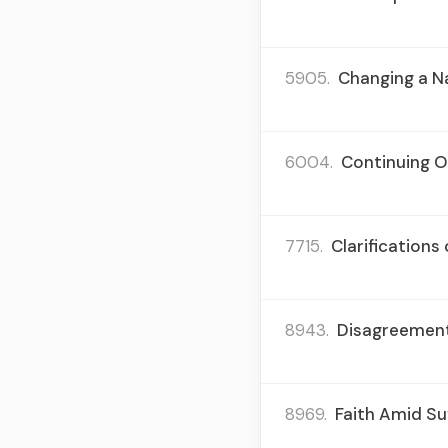
5905.
Changing a Na
6004.
Continuing On
7715.
Clarification
8943.
Disagreements
8969.
Faith Amid Suf