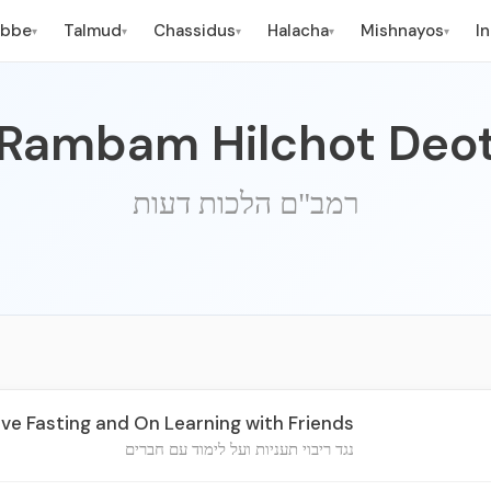
ebbe
Talmud
Chassidus
Halacha
Mishnayos
I
▾
▾
▾
▾
▾
Rambam Hilchot Deo
רמב"ם הלכות דעות
ve Fasting and On Learning with Friends
נגד ריבוי תעניות ועל לימוד עם חברים