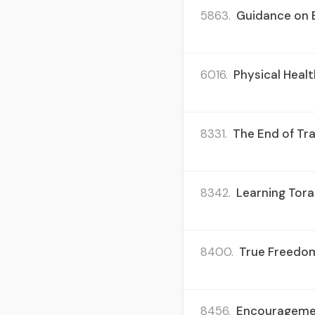
5863.
Guidance on B
6016.
Physical Healt
8331.
The End of Tra
8342.
Learning Tora
8400.
True Freedom 
8456.
Encouragemen