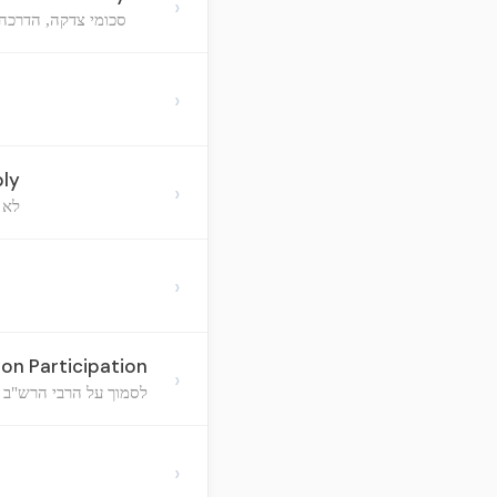
›
סכומי צדקה, הדרכה 
›
ply
›
לא 
›
ion Participation
›
לסמוך על הרבי הרש"ב 
›