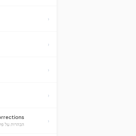
›
›
›
›
orrections
›
הבהרות על פקו