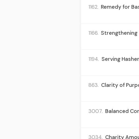
1162.
Remedy for Bas
1166.
Strengthening 
1194.
Serving Hashem
863.
Clarity of Purp
3007.
Balanced Comm
3034.
Charity Amoun