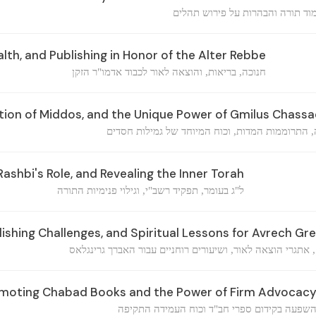
מוד תורה והבהרות על פירוש תהלים
th, and Publishing in Honor of the Alter Rebbe
חנוכה, בריאות, והוצאה לאור לכבוד אדמו"ר הזקן
ation of Middos, and the Unique Power of Gmilus Chass
 התרוממות המדות, וכוח המיוחד של גמילות חסדים
shbi's Role, and Revealing the Inner Torah
ל"ג בעומר, תפקיד רשב"י, וגילוי פנימיות התורה
lishing Challenges, and Spiritual Lessons for Avrech Gr
, אתגרי הוצאה לאור, ושיעורים רוחניים עבור האברך גרינגלאס
romoting Chabad Books and the Power of Firm Advocac
שפעה בקידום ספרי חב"ד וכוח העמידה התקיפה