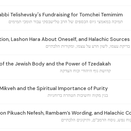
bbi Telishevsky's Fundraising for Tomchei Temimim
תמיכה במאמצי גיוס הכספים של הרב טלישבסקי עבור תומכי תמימים
ion, Lashon Hara About Oneself, and Halachic Sources
בדיקת עצמו, לשון הרע על עצמו, ומקורות הלכתיים
of the Jewish Body and the Power of Tzedakah
קדושת גוף היהודי וכוח הצדקה
Mikveh and the Spiritual Importance of Purity
בנין מקוה וחשיבות הטהרה ברוחניות
s on Pikuach Nefesh, Rambam’s Wording, and Halachic C
ח נפש, נוסח הרמב"ם, ותיקונים הלכתיים