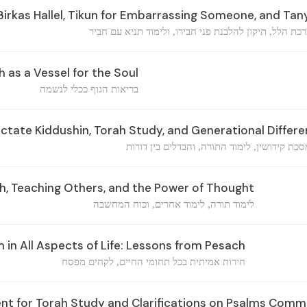
irkas Hallel, Tikun for Embarrassing Someone, and Tan
כת הלל, תיקון להלבנת פני חבירו, ולימוד תניא עם חביר
h as a Vessel for the Soul
בריאות הגוף ככלי לנשמה
ctate Kiddushin, Torah Study, and Generational Differ
סכת קידושין, לימוד התורה, והבדלים בין דורות
h, Teaching Others, and the Power of Thought
לימוד תורה, לימוד אחרים, וכוח המחשבה
in All Aspects of Life: Lessons from Pesach
חירות אמיתית בכל תחומי החיים, לקחים מפסח
t for Torah Study and Clarifications on Psalms Com