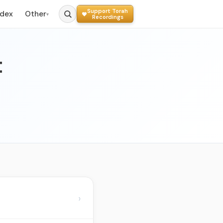
Support Torah
ndex
Other
▾
Recordings
t
›