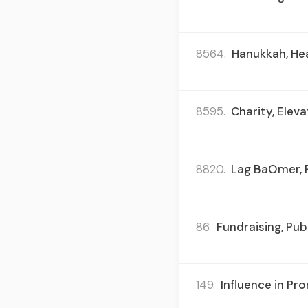
8564.
Hanukkah, Heal
8595.
Charity, Elev
8820.
Lag BaOmer, Ra
86.
Fundraising, Pub
149.
Influence in P