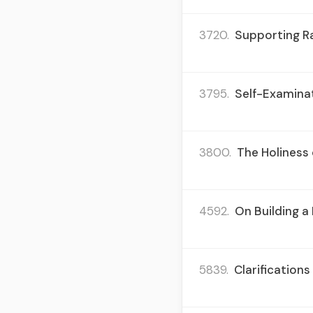
3720.
Supporting Ra
3795.
Self-Examinat
3800.
The Holiness 
4592.
On Building a 
5839.
Clarification