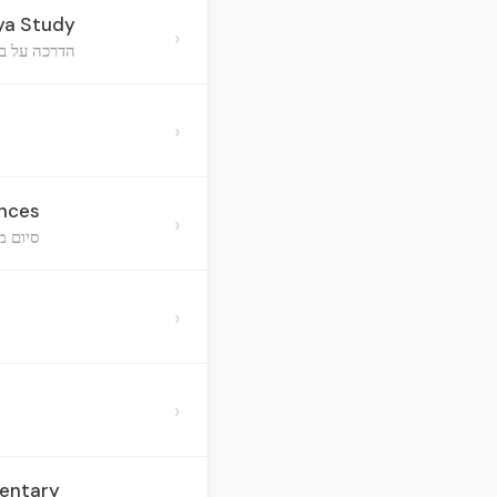
ya Study
›
הדרכה על בר
›
ences
›
סיום מ
›
›
mentary