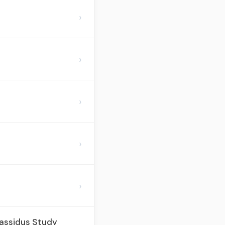
›
›
›
›
›
hassidus Study