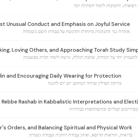
רפואית, וחשיבות לימוד חסידות יומי
st Unusual Conduct and Emphasis on Joyful Service
אזהרה נגד התנהגות מיוחדת והדגשה על עבודת השם בשמחה
ing, Loving Others, and Approaching Torah Study Sim
להעמיק יתר על המידה, אהבת הזולת, וגישת לימוד תורה בפשטות
lin and Encouraging Daily Wearing for Protection
בדיקת תפילין ועידוד הנחתם יום יום להגנה
 Rebbe Rashab in Kabbalistic Interpretations and Elect
בפירושים קבליים ובהשתתפות בבחירות
's Orders, and Balancing Spiritual and Physical Work
בריאות, הוראות הרופא, ואיזון עבודה רוחנית ועבודה גשמית