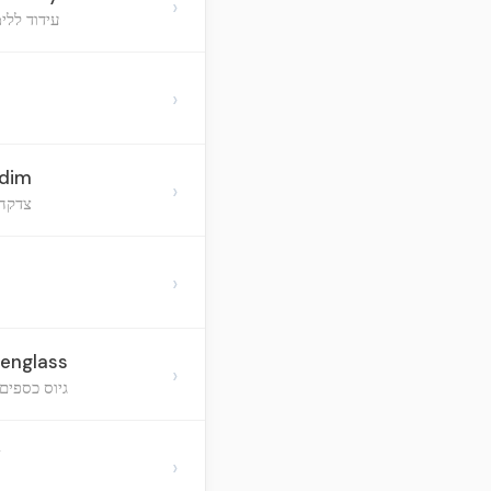
›
עידוד ללי
›
adim
›
צדקה,
›
eenglass
›
גיוס כספים
y
›
ה