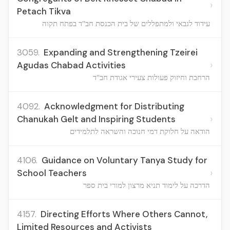
›
Petach Tikva
עידוד לגבאי ולמתפללים של בית הכנסת חב"ד בפתח תקוה
3059.
Expanding and Strengthening Tzeirei
›
Agudas Chabad Activities
הרחבת וחיזוק פעולות צעירי אגודת חב"ד
4092.
Acknowledgment for Distributing
›
Chanukah Gelt and Inspiring Students
הודאה על חלוקת דמי חנוכה והשראה לתלמידים
4106.
Guidance on Voluntary Tanya Study for
›
School Teachers
הדרכה על לימוד תניא מרצון למורי בית ספר
4157.
Directing Efforts Where Others Cannot,
Limited Resources and Activists