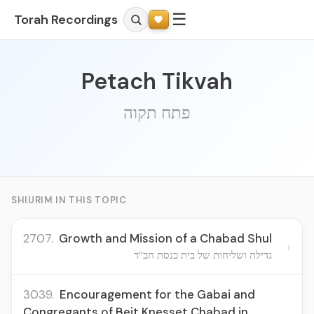
☰
Torah Recordings
Petach Tikvah
פתח תקוה
SHIURIM IN THIS TOPIC
2707.
Growth and Mission of a Chabad Shul
›
גדילה ושליחות של בית כנסת חב"ד
3039.
Encouragement for the Gabai and
Congregants of Beit Knesset Chabad in