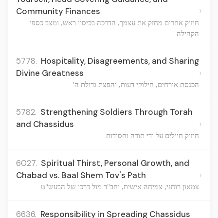
›
Community Finances
חיזוק אחרים מחזק את עצמך, הדרכה בכיסוי ראש, ומצב כספי
הקהילה
5778.
Hospitality, Disagreements, and Sharing
›
Divine Greatness
הכנסת אורחים, חילוקי דעות, והפצת גדולת ה'
5782.
Strengthening Soldiers Through Torah
›
and Chassidus
חיזוק חיילים על ידי תורה וחסידות
6027.
Spiritual Thirst, Personal Growth, and
›
Chabad vs. Baal Shem Tov's Path
צמאון רוחני, צמיחה אישית, וחב"ד מול דרכו של הבעש"ט
6636.
Responsibility in Spreading Chassidus