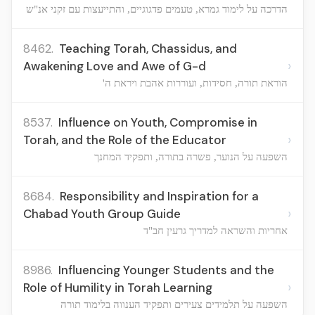
הדרכה על לימוד גמרא, טעמים פדגוגיים, והתייעצות עם זקני אנ"ש
8462.
Teaching Torah, Chassidus, and
›
Awakening Love and Awe of G-d
הוראת תורה, חסידות, ועוררות אהבת ויראת ה'
8537.
Influence on Youth, Compromise in
›
Torah, and the Role of the Educator
השפעה על הנוער, פשרה בתורה, ותפקיד המחנך
8684.
Responsibility and Inspiration for a
›
Chabad Youth Group Guide
אחריות והשראה למדריך גרעין חב"ד
8986.
Influencing Younger Students and the
›
Role of Humility in Torah Learning
השפעה על תלמידים צעירים ותפקיד הענווה בלימוד תורה