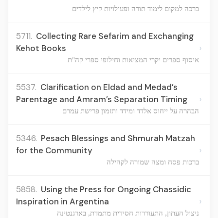
ברכה למקום לימוד תורה ופעילויות קיץ לילדים
5711.
Collecting Rare Sefarim and Exchanging
›
Kehot Books
איסוף ספרים יקרי המציאות וחילופי ספרי קה"ת
5537.
Clarification on Eldad and Medad’s
›
Parentage and Amram’s Separation Timing
הבהרה על ייחוס אלדד ומידד ותזמון פרישת עמרם
5346.
Pesach Blessings and Shmurah Matzah
›
for the Community
ברכות פסח ומצה שמורה לקהילה
5858.
Using the Press for Ongoing Chassidic
›
Inspiration in Argentina
ניצול העתון, התעוררות חסידית מתמדת, בארגנטינה