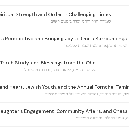
iritual Strength and Order in Challenging Times
שמירת חוזק רוחני וסדר בזמנים קשים
s Perspective and Bringing Joy to One's Surroundings
שינוי ההשקפה והבאת שמחה לסביבה
 Torah Study, and Blessings from the Ohel
שליטה עצמית, לימוד תורה, וברכות מהאוהל
 and Heart, Jewish Youth, and the Annual Tomchei Tem
ב, הנוער היהודי, והדינר השנתי של תומכי תמימים
Daughter's Engagement, Community Affairs, and Chassid
, עניני קהילה, ותובנות חסידיות