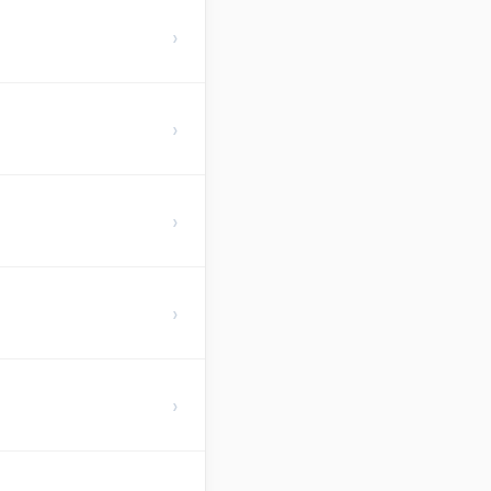
›
›
›
›
›