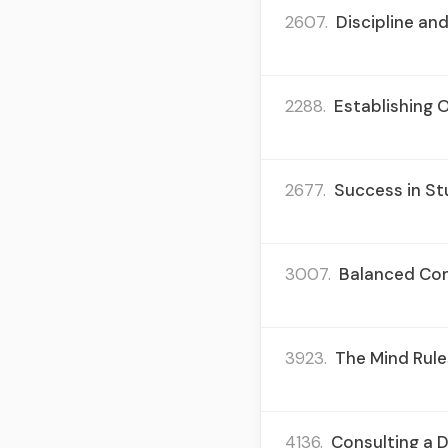
2607.
Discipline and
2288.
Establishing 
2677.
Success in Stu
3007.
Balanced Comm
3923.
The Mind Rule
4136.
Consulting a D