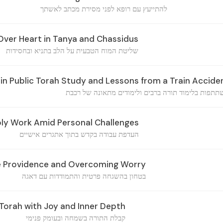
להתייעץ עם רופא לפני מסירת מכתב לאשתך
Over Heart in Tanya and Chassidus
שליטת המוח הטבעית על הלב בתניא ובחסידות
 in Public Torah Study and Lessons from a Train Accide
תתפות בלימוד תורה ברבים ולימודים מתאונה של רכבת
Holy Work Amid Personal Challenges
העדפת עבודה בקדש בתוך אתגרים אישיים
ne Providence and Overcoming Worry
בטחון בהשגחה פרטית והתמודדות עם דאגה
Torah with Joy and Inner Depth
קבלת התורה בשמחה ובעומק פנימי