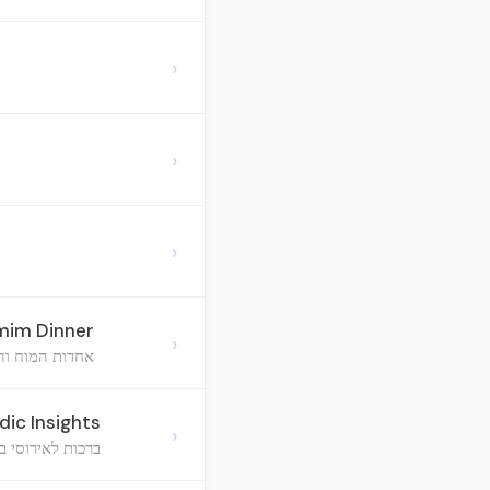
›
›
›
imim Dinner
›
אחדות המוח והל
ic Insights
›
ברכות לאירוסי בת