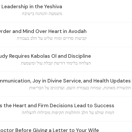
 Leadership in the Yeshiva
משמעת והנהגה בישיבה
Order and Mind Over Heart in Avodah
קביעות סדרים ומוח שליט על הלב בעבודה
dy Requires Kabolas Ol and Discipline
הצלחה בלימוד דורשת קבלת עול ומשמעת
unication, Joy in Divine Service, and Health Updates
תקשורת מאוזנת, שמחה בעבודת השם, ועדכונים על הבריאות
s the Heart and Firm Decisions Lead to Success
המוח שולט על הלב והחלטות תקיפות מובילות להצלחה
octor Before Giving a Letter to Your Wife