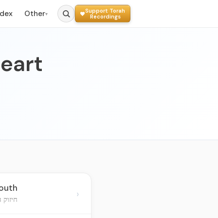
Support Torah
ndex
Other
▾
Recordings
heart
Youth
›
חיזוק 