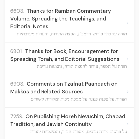
6603.
Thanks for Ramban Commentary
Volume, Spreading the Teachings, and
›
Editorial Notes
תודה על כרך פירוש הרמב"ן, הפצת התורות, והערות מערכתיות
6801.
Thanks for Book, Encouragement for
›
Spreading Torah, and Editorial Suggestions
תודה על הספר, עידוד להפצת תורה, והצעות עריכה
6903.
Comments on Tzafnat Paaneach on
›
Makkos and Related Sources
הערות על צפנת פענח על מסכת מכות ומקורות קשורים
7259.
On Publishing Moreh Nevuchim, Chabad
›
Tradition, and Jewish Continuity
על פרסום מורה נבוכים, מסורת חב"ד, והמשכיות יהודית