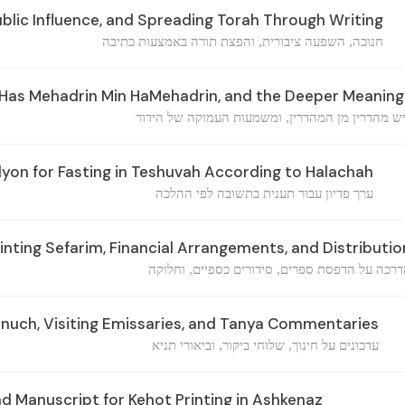
blic Influence, and Spreading Torah Through Writing
חנוכה, השפעה ציבורית, והפצת תורה באמצעות כתיבה
as Mehadrin Min HaMehadrin, and the Deeper Meaning 
יש מהדרין מן המהדרין, ומשמעות העמוקה של הידור
dyon for Fasting in Teshuvah According to Halachah
ערך פדיון עבור תענית בתשובה לפי ההלכה
nting Sefarim, Financial Arrangements, and Distributio
רכה על הדפסת ספרים, סידורים כספיים, וחלוקה
nuch, Visiting Emissaries, and Tanya Commentaries
עדכונים על חינוך, שלוחי ביקור, וביאורי תניא
d Manuscript for Kehot Printing in Ashkenaz