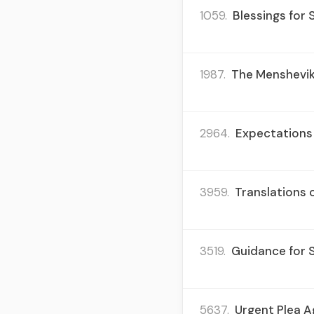
1059.
Blessings for S
1987.
The Mensheviks
2964.
Expectations 
3959.
Translations 
3519.
Guidance for S
5637.
Urgent Plea A