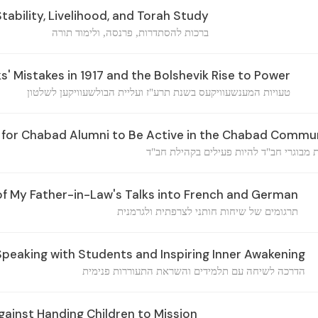
tability, Livelihood, and Torah Study
ברכות להסתדרות, פרנסה, ולימוד תורה
' Mistakes in 1917 and the Bolshevik Rise to Power
טעויות המענשעוויקעס בשנת תרע"ז ועליית הבולשעוויקען לשלטון
for Chabad Alumni to Be Active in the Chabad Commu
ת מבוגרי חב"ד להיות פעילים בקהילת חב"ד
of My Father-in-Law's Talks into French and German
תרגומים של שיחות חותני לצרפתית ולגרמנית
peaking with Students and Inspiring Inner Awakening
הדרכה לשיחה עם תלמידים והשראת התעוררות פנימית
gainst Handing Children to Mission