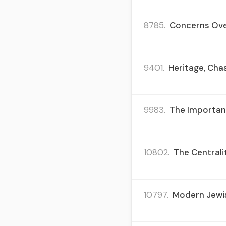
8785.
Concerns Over
9401.
Heritage, Cha
9983.
The Importanc
10802.
The Centralit
10797.
Modern Jewish