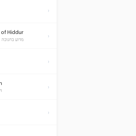
›
of Hiddur
›
מדוע בחנוכה 
›
n
›
הד
›