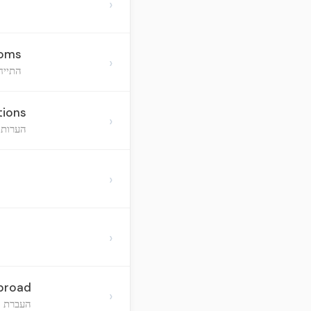
›
toms
›
התייח
tions
›
הערות ע
›
›
Abroad
›
העברת ה