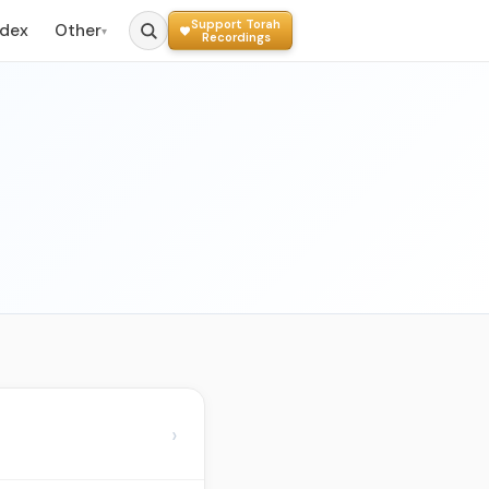
Support Torah
ndex
Other
▾
Recordings
›