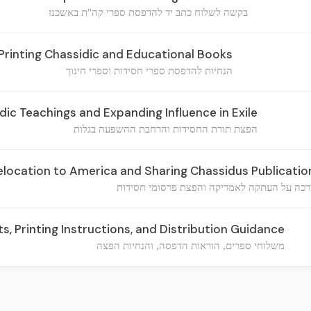
בקשה לשלוח כתב יד להדפסת ספרי קה"ת באשכנז
 Printing Chassidic and Educational Books
הנחיות להדפסת ספרי חסידות וספרי חינוך
ic Teachings and Expanding Influence in Exile
הפצת תורת החסידות והרחבת ההשפעה בגלות
location to America and Sharing Chassidus Publicatio
כה על העתקה לאמריקה והפצת פרסומי חסידות
, Printing Instructions, and Distribution Guidance
משלוחי ספרים, הוראות הדפסה, והנחיות הפצה