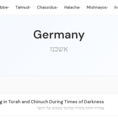
ebbe
Talmud
Chassidus
Halacha
Mishnayos
I
▾
▾
▾
▾
▾
Germany
אשכנז
 in Torah and Chinuch During Times of Darkness
עמידה חזקה בתורה ובחינוך בזמנים של חושך