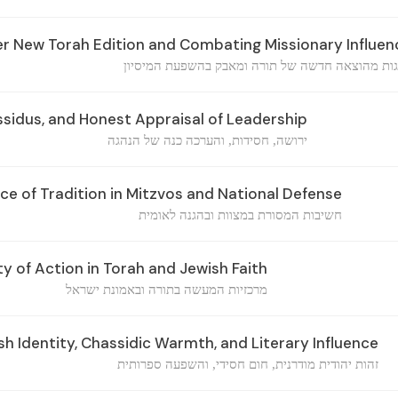
 New Torah Edition and Combating Missionary Influen
ות מהוצאה חדשה של תורה ומאבק בהשפעת המיסיון
ssidus, and Honest Appraisal of Leadership
ירושה, חסידות, והערכה כנה של הנהגה
e of Tradition in Mitzvos and National Defense
חשיבות המסורת במצוות ובהגנה לאומית
y of Action in Torah and Jewish Faith
מרכזיות המעשה בתורה ובאמונת ישראל
 Identity, Chassidic Warmth, and Literary Influence
זהות יהודית מודרנית, חום חסידי, והשפעה ספרותית