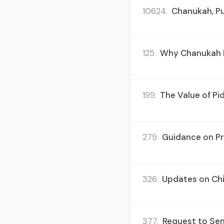
10624.
Chanukah, Pu
125.
Why Chanukah H
199.
The Value of Pi
279.
Guidance on Pri
326.
Updates on Chi
377.
Request to Sen