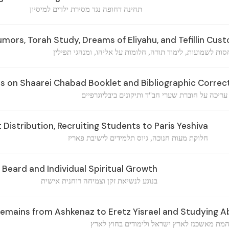
תחינה דחופה נגד מסירת ילדים למיסיון
mors, Torah Study, Dreams of Eliyahu, and Tefillin Cus
סות לשמועות, לימוד תורה, חלומות על אליהו, ומנהגי תפילין
es on Shaarei Chabad Booklet and Bibliographic Correc
ריכה על חוברת שערי חב"ד ותיקונים ביבליוגרפיים
Distribution, Recruiting Students to Paris Yeshiva
חלוקת מעות חנוכה, גיוס תלמידים לישיבת פאריז
Beard and Individual Spiritual Growth
בנוגע לנשיאת זקן וצמיחה רוחנית אישית
Remains from Ashkenaz to Eretz Yisrael and Studying 
מת מאשכנז לארץ ישראל ולימודים בחוץ לארץ