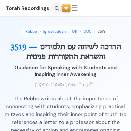
☰
Torah Recordings
Rebbe
Igroskodesh
011
008
3519
הדרכה לשיחה עם תלמידים
3519 —
והשראת התעוררות פנימית
Guidance for Speaking with Students and
Inspiring Inner Awakening
ב"ה, כ"ח אייר, תשט"ו ברוקלין.
The Rebbe writes about the importance of
connecting with students, emphasizing practical
mitzvos and inspiring their inner point of truth. He
references a letter to a professor about the
necessity of action and encourages ongoing