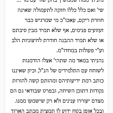
נהניתי ממה שממשיך בהקישור עם מר ...
שי' ואם כלל כללו חזקה לתעמולה שאינה
חוזרת ריקם, עאכו"כ מי שמרגיש כבר
זעזועים פנימים, אף שלא תמיד מבין סיבתם
או שלא תמיד ההבנה חודרת לחיצוניות הלב
וע"י פעולות במחדו"מ.
נהניתי במאד מה שתהי' אצלו הזדמנות
לשוחח עם התלמידים של הנ"ל, וכיון שאיננו
כותב רמת ידיעותיהם ומהותם קשה להורות
נקודות דתוכן השיחה, ובפרט שבודאי גם הם
מצדם יעוררו ענינים ולא רק שישמעו ממנו.
ובכל אופן בטח ידוע לו תמצית מכתב הארוך