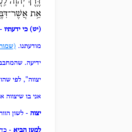
דֶּ֣רֶךְ יְהוָ֔ה לַ
אֵ֥ת אֲשֶׁר־דִּבֶּ֖
(יט) כי ידעתיו
- 
מודעתנו.
(שמות 
ידיעה.
שהמחבב א
יצווה", לפי שהו
אני בו שיצווה את
יצוה
- לשון הווה
למען הביא
- כך 