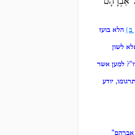
ַל־אַבְרָהָ֔ם
 ב)
הלא בועז
לא לשון
ו"?
למען אשר
גומו, יודע
 אברהם"