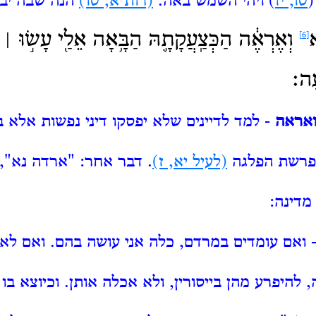
(
טו, יז
) ויהי השמש באה.
(רות א, טו)
הנה שבה יב
א
וְאֶרְאֶ֔ה הַכְּצַֽעֲקָתָ֛הּ הַבָּ֥אָה אֵלַ֖י עָשׂ֣וּ ׀ כ
[6]
ָה׃
ואראה
- למד לדיינים שלא יפסקו דיני נפשות אלא 
פרשת הפלגה
(לעיל יא, ז)
.
דבר אחר: "ארדה נא", 
מדינה:
 ואם עומדים במרדם, כלה אני עושה בהם.
ואם לא 
להיפרע מהן בייסורין, ולא אכלה אותן.
וכיוצא בו