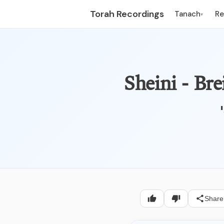
Torah Recordings
Tanach
R
▾
Sheini - Bre
Share