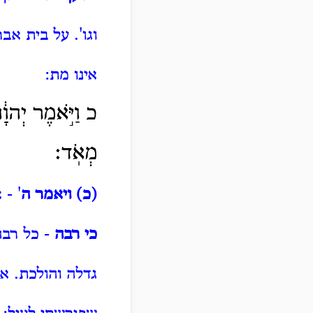
וגו'.
על בית אב
אינו מת:
כ וַיֹּ֣אמֶר יְהוָ֔ה
מְאֹֽד׃
(כ) ויאמר ה
' -
כי רבה
- כל רב
גדלה והולכת.
אב