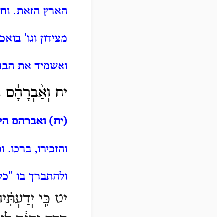
הארץ הזאת.
וח
מצידון וגו' בוא
ואשמיד את הבני
יח וְאַ֨בְרָהָ֔ם הָי֧
(יח) ואברהם היו
והזכירו, ברכו.
ו
ולהתברך בו "כל 
יט כִּ֣י יְדַעְתִּ֗י