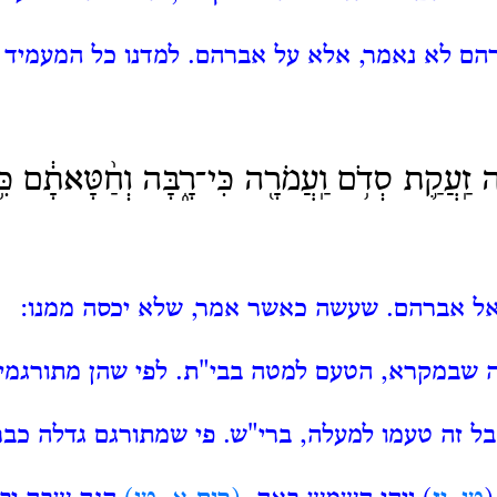
רהם לא נאמר, אלא על אברהם.
למדנו כל המעמיד ב
 זַֽעֲקַ֛ת סְדֹ֥ם וַֽעֲמֹרָ֖ה כִּי־רָ֑בָּה וְחַ֨טָּאתָ֔ם כִּ֥
 אל אברהם.
שעשה כאשר אמר, שלא יכסה ממנו:
ה שבמקרא, הטעם למטה בבי"ת.
לפי שהן מתורגמין
ל זה טעמו למעלה, ברי"ש.
פי שמתורגם גדלה כבר