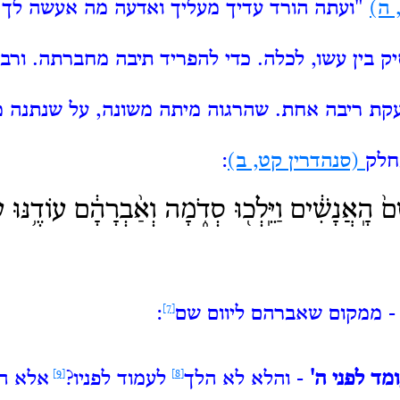
 ה)
"ועתה הורד עדיך מעליך ואדעה מה אעשה לך
ק בין עשו, לכלה.
כדי להפריד תיבה מחברתה.
ורבו
קת ריבה אחת.
שהרגוה מיתה משונה, על שנתנה מז
חלק
(סנהדרין קט, ב)
:
ם֙ הָֽאֲנָשִׁ֔ים וַיֵּֽלְכ֖וּ סְדֹ֑מָה וְאַ֨בְרָהָ֔ם עוֹדֶ֥נּוּ ע
 ממקום שאברהם ליוום שם
[7]
:
מד לפני ה'
- והלא לא הלך
[8]
לעמוד לפניו?
[9]
אלא ה