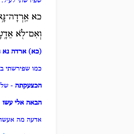
שפירשתי לעיל:
כא אֵֽרְדָה־נָּ֣
וְאִם־לֹ֖א אֵדָֽע
(כא)
ארדה נא 
כמו שפירשתי ב
הכצעקתה
- של 
הבאה אלי עשו
-
אדעה מה אעשה, 