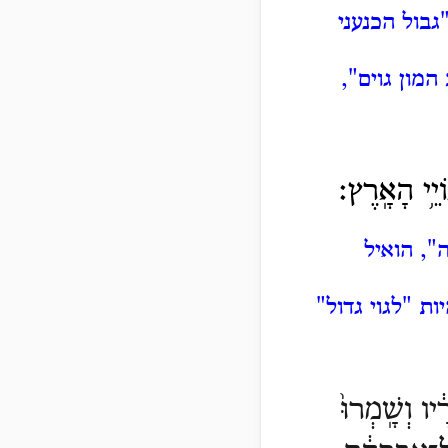
גבול הכנעני
מון גוים",
וֹיֵ֥י הָאָֽרֶץ׃
", הואיל
ות "לגוי גדול"
יו וְשָֽׁמְרוּ֙