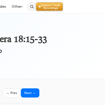
Support Torah
ndex
Other
▾
Recordings
yera 18:15-33
ס
← Prev
Next →