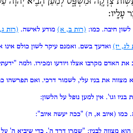
ֽעֲשׂ֥וֹת צְדָקָ֖ה וּמִשְׁפָּ֑ט לְמַ֗עַן הָבִ֤יא יְהוָה֙ ע
ר עָלָֽיו׃
לשון חיבה.
כמו:
(רות ב, א)
מודע לאישה.
(רות ג,
לג, יז)
ואדעך בשם.
ואמנם עיקר לשון כולם אינו א
ת האדם מקרבו אצלו ויודעו ומכירו.
ולמה "ידעתי
א מצווה את בניו עלי, לשמור דרכי.
ואם תפרשהו כתר
 בניו וגו'.
אין למען נופל על הלשון:
.
כמו (איוב א, ה) "ככה יעשה איוב":
הוא מצווה לבניו:
"שמרו דרך ה', כדי שיביא ה' על