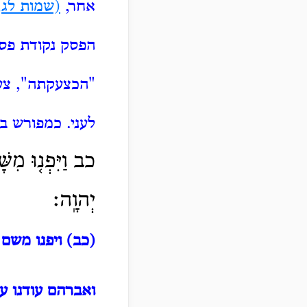
אחר,
(שמות לג,
הפסק נקודת פסי
"הכצעקתה", צע
לעני.
כמפורש ב
כב וַיִּפְנ֤וּ מִשָּׁ
יְהוָֽה׃
(כב) ויפנו משם
-
ואברהם עודנו עו