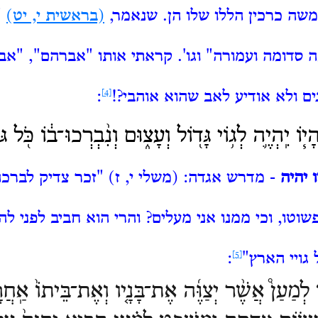
משה כרכין הללו שלו הן.
שנאמר,
(בראשית י, יט)
"
כה סדומה ועמורה" וגו'.
קראתי אותו "אברהם", "אב ה
ם ולא אודיע לאב שהוא אוהבי?!
[4]
:
וֹ יִֽהְיֶ֛ה לְג֥וֹי גָּד֖וֹל וְעָצ֑וּם וְנִ֨בְרְכוּ־ב֔וֹ כֹּ֖ל גּ
 יהיה
- מדרש אגדה: (משלי י, ז) "זכר צדיק לברכה
פשוטו, וכי ממנו אני מעלים?
והרי הוא חביב לפני להי
גויי הארץ"
[5]
:
ו לְמַעַן֩ אֲשֶׁ֨ר יְצַוֶּ֜ה אֶת־בָּנָ֤יו וְאֶת־בֵּיתוֹ֙ אַֽחֲרָ֔