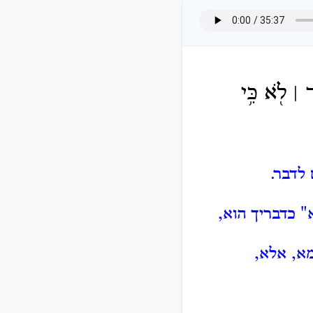
 ׀ לֹ֖א כִּ֥י
לדבר.
" כדבריך הוא,
מא, אלא,