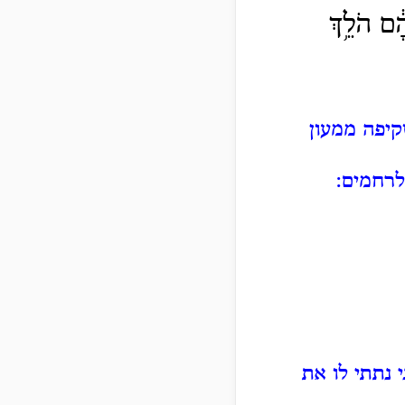
ָ֔ם הֹלֵ֥ךְ
יפה ממעון
 לרחמים:
י נתתי לו את