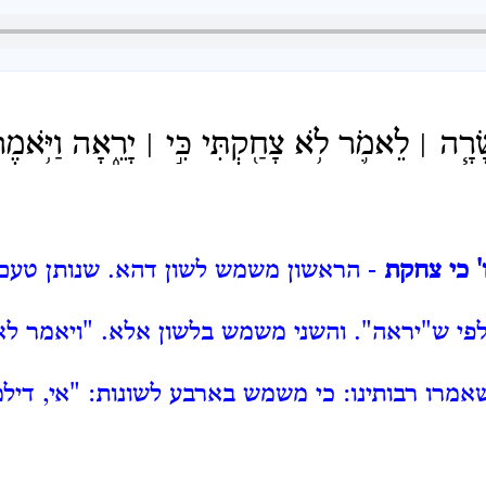
רָ֧ה ׀ לֵאמֹ֛ר לֹ֥א צָחַ֖קְתִּי כִּ֣י ׀ יָרֵ֑אָה וַיֹּ֥אמֶר
ו' כי צחקת
- הראשון משמש לשון דהא.
שנותן טעם 
פי ש"יראה".
והשני משמש בלשון אלא.
"ויאמר לא
אמרו רבותינו: כי משמש בארבע לשונות: "אי, דיל