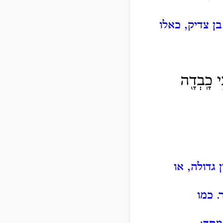
ן צדיק, כאלו
י כָֽבְדָ֖ה
 גדולה, או
.
כמו