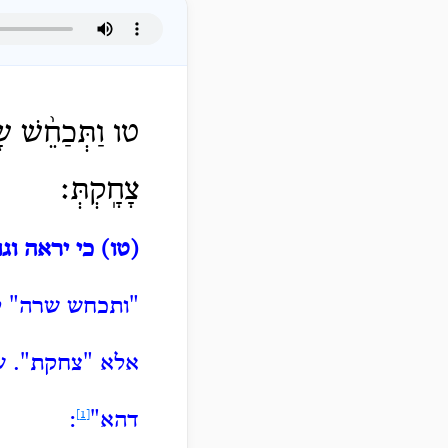
טו וַתְּכַחֵ֨שׁ שָׂ
צָחָֽקְתְּ׃
(טו) כי יראה וג
"ותכחש שרה" ל
אלא "צחקת".
ש
דהא"
[1]
: