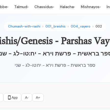
ebbe
Talmud
Chassidus
Halacha
Mishnayos
I
▾
▾
▾
▾
▾
Chumash-with-rashi
001_breishis
004_vayero
002
ishis/Genesis - Parshas Va
פר בראשית - פרשת וירא - יח:טו-לג - שני
ספר בראשית - פרשת וירא - יח:טו-לג - שני
App
A-
A+