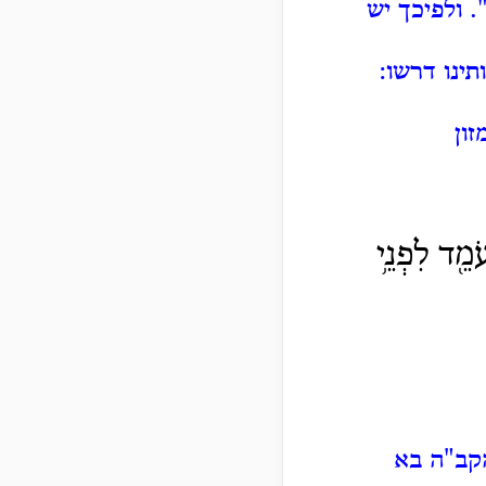
".
ולפיכך יש
תינו דרשו:
ון
ֹמֵ֖ד לִפְנֵ֥י
קב"ה בא