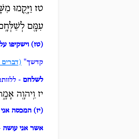
טז וַיָּקֻ֤מוּ מִשּׁ
עִמָּ֖ם לְשַׁלְּחָֽ
(טז) וישקיפו על
קדשך"
(דברים כ
לשלחם
- ללוותם
יז וַֽיהוָ֖ה אָמָ֑ר
(יז) המכסה אני
-
אשר אני עושה
-