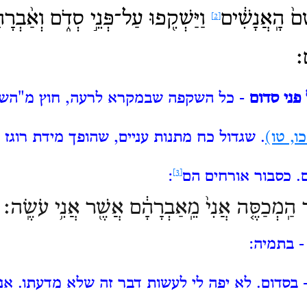
ָם֙ הָֽאֲנָשִׁ֔ים
וַיַּשְׁקִ֖פוּ עַל־פְּנֵ֣י סְדֹ֑ם וְאַ֨בְרָה
[2]
ם׃
 פני סדום
- כל השקפה שבמקרא לרעה, חוץ
מ"השק
ו, טו)
.
שגדול כח מתנות עניים, שהופך מידת רוגז
. כסבור אורחים הם
[3]
:
 הַֽמְכַסֶּ֤ה אֲנִי֙ מֵֽאַבְרָהָ֔ם אֲשֶׁ֖ר אֲנִ֥י עֹשֶֽׂה׃
 בתמיה:
 בסדום.
לא יפה לי לעשות דבר זה שלא מדעתו.
אנ