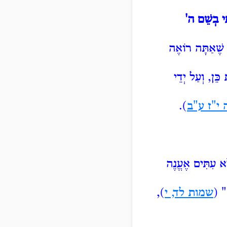
י
בְשֵׁם ה'
 שֶׁאַתָּה רוֹאֶה
ֵּן, וְעַל יְדֵי
י"ז ע"ב
).
א עִתִּים אֶעֱנֶה
ת" (
שמות לד, י
),