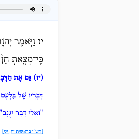
יז
וַיֹּ֤אמֶר יְהֹו
כִּֽי־מָצָ֤אתָ חֵן֙ ב
(יז)
גַּם אֶת הַדָּבָ
דְּבָרָיו שֶׁל בִּלְעָם
"וְאֵלַי
דָּבָר יְגֻנָּב"
[רש"י בראשית יח, יט]