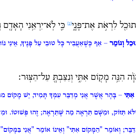
ּכַ֖ל לִרְאֹ֣ת אֶת־פָּנָ֑י
כִּ֛י לֹֽא־יִרְאַ֥נִי הָאָדָ֖ם וָ
[2]
ּכַל וְגוֹמֵר
– אַף כְּשֶׁאַעֲבִיר כָּל טוּבִי עַל פָּנֶיךָ, אֵינִי נוֹת
וָ֔ה הִנֵּ֥ה מָק֖וֹם אִתִּ֑י וְנִצַּבְתָּ֖ עַל־הַצּֽוּר׃
אִתִּי
– בָּהָר אֲשֶׁר אֲנִי מְדַבֵּר עִמְּךָ תָּמִיד, יֵשׁ מָקוֹם מוּכָ
לֹּא תִּזּוֹק, וּמִשָּׁם תִּרְאֶה מַה שֶּׁתִּרְאֶה; זֶהוּ פְּשׁוּטוֹ. וּמ
דַבֵּר; וְאוֹמֵר "הַמָּקוֹם אִתִּי" וְאֵינוֹ אוֹמֵר "אֲנִי בַּמָּקוֹם", 