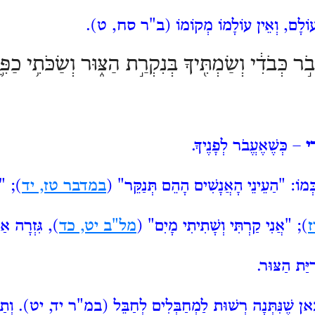
ֹלָם, וְאֵין עוֹלָמוֹ מְקוֹמוֹ (
ב"ר סח, ט
).
ֹ֣ר כְּבֹדִ֔י וְשַׂמְתִּ֖יךָ בְּנִקְרַ֣ת הַצּ֑וּר וְשַׂכֹּתִ֥י
כַפִּ֛
ִי
– כְּשֶׁאֶעֱבֹר לְפָנֶיךָ.
מוֹ: "הַעֵינֵי
הָאֲנָשִׁים הָהֵם תְּנַקֵּר" (
במדבר טז, יד
); "יִ
ז
); "אֲנִי
קַרְתִּי וְשָׁתִיתִי מָיִם" (
מל"ב יט, כד
), גִּזְרָה א
יַּת הַצּוּר.
ן שֶׁנִּתְּנָה רְשׁוּת לַמְחַבְּלִים לְחַבֵּל (
במ"ר יד, יט
). וְתַר