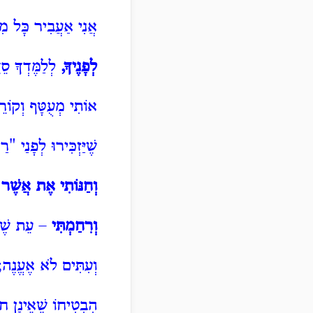
אֲנִי אַעֲבִיר כָּל מִד
לְפָנֶיךָ,
לְלַמֶּדְךָ סֵ
אוֹתִי מְעֻטָּף וְקוֹר
שֶׁיַּזְכִּירוּ לְפָנַי "
וְחַנּוֹתִי אֶת אֲשֶׁר
וְרִחַמְתִּי
– עֵת שֶׁאֶ
וְעִתִּים לֹא אֶעֱנֶה
הִבְטִיחוֹ שֶׁאֵינָן ח