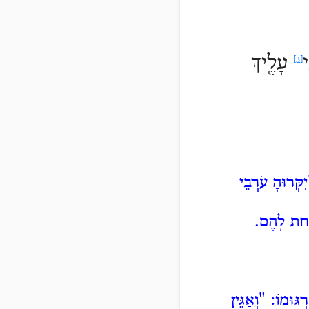
י
עָלֶ֖יךָ
[3]
קְּרוּהָ
עֹרְבֵי
ַחַת לָהֶם.
ְגּוּמוֹ: "וְאַגֵּין