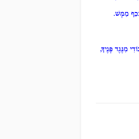
ּכַף מַמָּשׁ.
ִי מִנֶּגֶד פָּנֶיךָ,