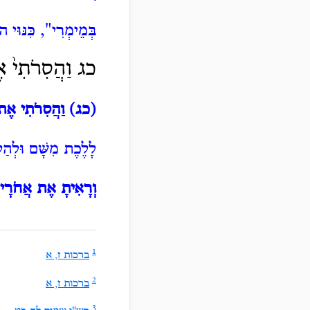
בְּמֵימְרִי", כִּנּוּי 
כג
וַהֲסִרֹתִי֙
אֶת
(כג)
וַהֲסִרֹתִי אֶת 
לָלֶכֶת מִשָּׁם וּלְהַלָ
וְרָאִיתָ אֶת אֲחֹרָי
1
ברכות ז, א
2
ברכות ז, א
3