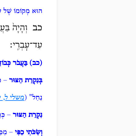
הוּא מְקוֹמוֹ שֶׁל עו
כב
וְהָיָה֙ בַּעֲב
עַד־עׇבְרִֽי׃
(כב)
בַּעֲבֹר כְּבוֹד
בְּנִקְרַת הַצּוּר
– כְּ
נַחַל" (
משלי ל, י
נִקְרַת הַצּוּר
– כְּרִ
וְשַׂכֹּתִי כַפִּי
– מִכַּא