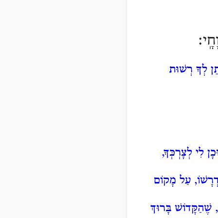
חָֽי׃
ֵן לְךָ רְשׁוּת
ן לִי לְצָרְכְּךָ,
ִדְרָשׁוֹ, עַל מָקוֹם
שֶׁהַקָּדוֹשׁ בָּרוּךְ