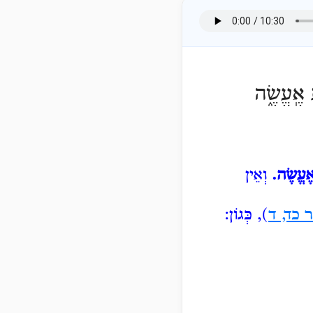
 אֶֽעֱשֶׂ֑ה
ֶעֱשֶׂה.
וְאֵין
 כד, ד
), כְּגוֹן: