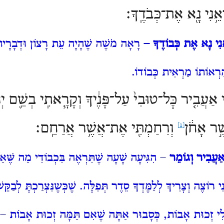
אֵ֥נִי נָ֖א אֶת־כְּבֹדֶֽךָ׃
נִי נָא אֶת כְּבוֹדֶךָ
–
רָאָה מֹשֶׁה שֶׁהָיָה עֵת רָצוֹן וּדְבָרָיו 
ַרְאוֹתוֹ מַרְאִית כְּבוֹדוֹ.
 אַעֲבִ֤יר כׇּל־טוּבִי֙ עַל־פָּנֶ֔יךָ וְקָרָ֧אתִֽי בְשֵׁ֛ם יְהֹ
֣ר אָחֹ֔ן
וְרִחַמְתִּ֖י אֶת־אֲשֶׁ֥ר אֲרַחֵֽם׃
[1]
אַעֲבִיר וְגוֹמֵר
– הִגִּיעָה שָׁעָה שֶׁתִּרְאֶה בִּכְבוֹדִי מַה שֶּׁאַ
י רוֹצֶה וְצָרִיךְ לְלַמֶּדְךָ סֵדֶר תְּפִלָּה. שֶׁכְּשֶנִּצְרַכְתָּ לְבַק
ָּ לִי זְכוּת אָבוֹת, כְּסָבוּר אַתָּה שֶׁאִם תַּמָּה זְכוּת אָבוֹת –