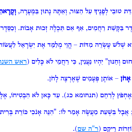
ַּת טוּבִי לְפָנֶיךָ עַל הַצּוּר, וְאַתָּה נָתוּן בַּמְּעָרָה,
וְקָרָאתִ
דֶר בַּקָּשַׁת רַחֲמִים, אַף אִם תִּכְלֶה זְכוּת אָבוֹת. וְכַסֵּדֶר
ֵא שְׁלֹשׁ עֶשְׂרֵה מִדּוֹת – הֱוֵי מְלַמֵּד אֶת יִשְׂרָאֵל לַעֲשׂוֹת כ
רַחוּם וְחַנּוּן" יִהְיוּ נַעֲנִין, כִּי רַחֲמַי לֹא כָּלִים (
ראש השנה 
 אָחֹן
– אוֹתָן פְּעָמִים שֶׁאֶרְצֶה לָחֹן.
חְפֹּץ לְרַחֵם (
תנחומא כג
). עַד כָּאן לֹא הִבְטִיחוֹ, אֶלָּ
; אֲבָל
בִּשְׁעַת מַעֲשֶׂה אָמַר לוֹ: "הִנֵּה
אָנֹכִי כּוֹרֵת בְּרִי
וֹזְרוֹת רֵיקָם (
ר"ה שם
).