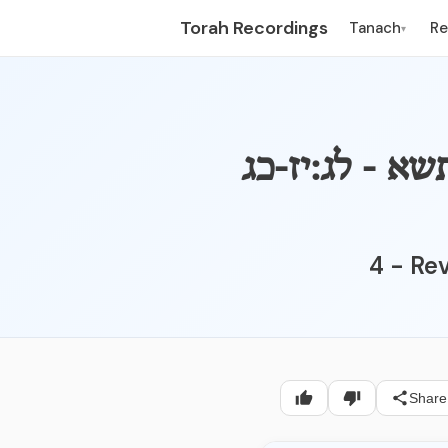
Torah Recordings
Tanach
R
▾
 - פרשת כי תשא - לג:יז-כג
4 - Re
Share