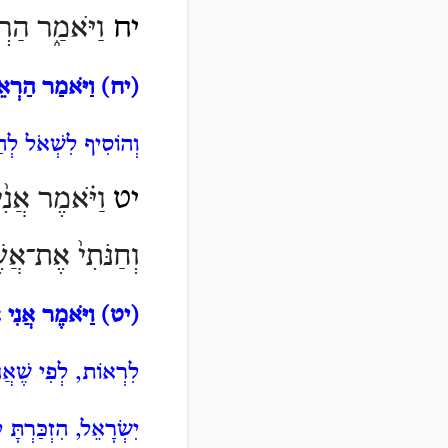
יח
וַיֹּאמַ֑ר הַרְ
(יח)
וַיֹּאמַר הַרְאֵ
וְהוֹסִיף לִשְׁאֹל לְה
יט
וַיֹּ֗אמֶר אֲנִ֨י
וְחַנֹּתִי֙
אֶת־אֲשֶׁ
(יט)
וַיֹּאמֶר אֲנִי 
לִרְאוֹת, לְפִי שֶׁאֲנִ
יִשְׂרָאֵל, הִזְכַּרְת