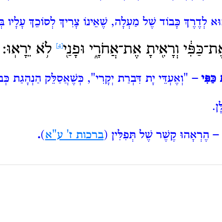
הוּא לְדֶרֶךְ כָּבוֹד שֶׁל מַעְלָה, שֶׁאֵינוֹ צָרִיךְ לְסוֹכֵךְ עָלָיו בְ
־כַּפִּ֔י וְרָאִ֖יתָ אֶת־אֲחֹרָ֑י וּפָנַ֖י
לֹ֥א יֵרָאֽוּ:
[4]
כַּפִּי
–
"וְאֶעְדֵּי יָת דִּבְרַת יְקָרִי", כְּשֶׁאֲסַלֵּק הַנְהָגַת כְּבוֹד
ּן.
–
הֶרְאָהוּ קֶשֶׁר שֶׁל תְּפִלִּין (
ברכות ז' ע"א
)
.