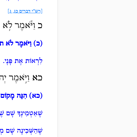
[רש"י דברים כג, ג]
כ
וַיֹּ֕אמֶר
לֹ֥א תו
(כ)
וַיֹּאמֶר לֹא תו
לִרְאוֹת אֶת פָּנָי.
כא
וַיֹּ֣אמֶר יְהֹ
(כא)
הִנֵּה מָקוֹם 
שֶׁאַטְמִינְךָ שָׁם שֶׁ
שֶׁהַשְּׁכִינָה שָׁם מְ