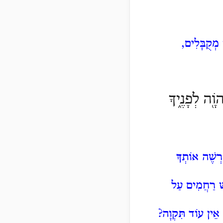
מְקֻבָּלִים,
וָ֖ה לְפָנֶ֑יךָ
רְשֶׁה אוֹתְךָ
ֵּשׁ רַחֲמִים עַל
 אֵין עוֹד תִּקְוָה?