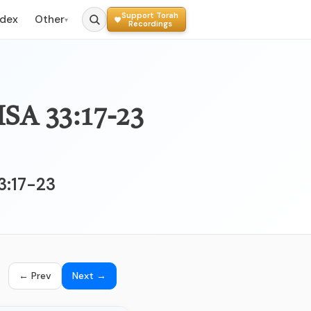
Support Torah
ndex
Other
▾
Recordings
3:17-23
← Prev
Next →