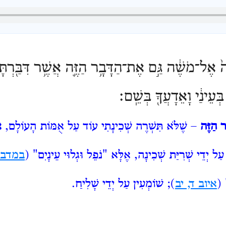
ָה֙ אֶל־מֹשֶׁ֔ה גַּ֣ם אֶת־הַדָּבָ֥ר הַזֶּ֛ה אֲשֶׁ֥ר דִּבַּ֖רְתָּ
ְּעֵינַ֔י וָאֵדָעֲךָ֖ בְּשֵֽׁם׃
ר הַזֶּה
– שֶׁלֹּא תִּשְׁרֶה שְׁכִינָתִי עוֹד עַל אֻמּוֹת הָעוֹלָם,
א
 עַל יְדֵי שְׁרִיַּת שְׁכִינָה, אֶלָּא "נֹפֵל
וּגְלוּי עֵינָיִם" (
במדבר
 (
איוב ד, יב
); שׁוֹמְעִין עַל יְדֵי שָׁלִיחַ.