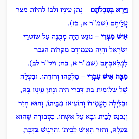
וַיַּרְא בְּסִבְלֹתָם
– נָתַן עֵינָיו וְלִבּוֹ לִהְיוֹת מֵצֵר
עֲלֵיהֶם (שמ"ר א, כז).
אִישׁ מִצְרִי
– נוֹגֵשׂ הָיָה מְמֻנֶּה עַל שׁוֹטְרֵי
יִשְׂרָאֵל וְהָיָה מַעֲמִידָם מִקְּרוֹת הַגֶּבֶר
לִמְלַאכְתָּם (שמ"ר א, כח; ויק"ר לב).
מַכֶּה אִישׁ עִבְרִי
– מַלְקֵהוּ וְרוֹדֵהוּ. וּבַעְלָהּ
שֶׁל שְׁלוֹמִית בַּת דִּבְרִי הָיָה וְנָתַן עֵינָיו בָּהּ,
וּבַלַּיְלָה הֶעֱמִידוֹ וְהוֹצִיאוֹ מִבֵּיתוֹ, וְהוּא חָזַר
וְנִכְנַס לַבַּיִת וּבָא עַל אִשְׁתּוֹ, כִּסְבוּרָה שֶׁהוּא
בַּעְלָהּ, וְחָזַר הָאִישׁ לְבֵיתוֹ וְהִרְגִּישׁ בַּדָּבָר,