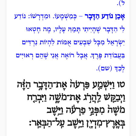
ל).
אָכֵן נוֹדַע הַדָּבָר
– כְּמַשְׁמָעוֹ. וּמִדְרָשׁוֹ: נוֹדַע
לִי הַדָּבָר שֶׁהָיִיתִי תָּמֵהַּ עָלָיו, מֶה חָטְאוּ
יִשְׂרָאֵל מִכָּל שִׁבְעִים אֻמּוֹת לִהְיוֹת נִרְדִּים
בַּעֲבוֹדַת פָּרֶךְ. אֲבָל רוֹאֶה אֲנִי שֶׁהֵם רְאוּיִים
לְכַךְ (שם).
טו וַיִּשְׁמַ֤ע פַּרְעֹה֙ אֶת־הַדָּבָ֣ר הַזֶּ֔ה
וַיְבַקֵּ֖שׁ לַֽהֲרֹ֣ג אֶת־מֹשֶׁ֑ה וַיִּבְרַ֤ח
מֹשֶׁה֙ מִפְּנֵ֣י פַרְעֹ֔ה וַיֵּ֥שֶׁב
בְּאֶֽרֶץ־מִדְיָ֖ן וַיֵּ֥שֶׁב עַֽל־הַבְּאֵֽר׃