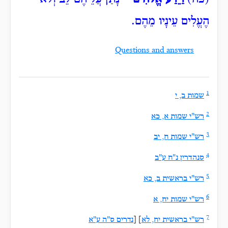
הֶעֱלִים עֵינָיו מֵהֶם.
Questions and answers
1
שמות ב, י
2
רש"י שמות א, כא
3
רש"י שמות ח, יב
4
סנהדרין נ"ח ע"ב
5
רש"י בראשית ב, כא
6
רש"י שמות יח, א
7
רש"י בראשית יח, לא
] [
נדרים ס"ה ע"א