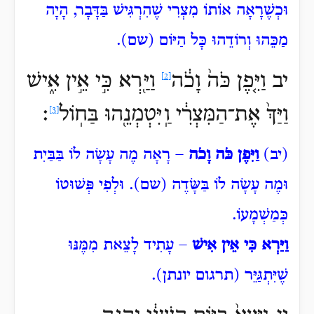
וּכְשֶׁרָאָה אוֹתוֹ מִצְרִי שֶׁהִרְגִּישׁ בַּדָּבָר, הָיָה
מַכֵּהוּ וְרוֹדֵהוּ כָּל הַיּוֹם (שם).
יב וַיִּ֤פֶן
כֹּה֙ וָכֹ֔ה
וַיַּ֖רְא כִּ֣י אֵ֣ין אִ֑ישׁ
[2]
וַיַּךְ֙ אֶת־הַמִּצְרִ֔י וַֽיִּטְמְנֵ֖הוּ
בַּחֽוֹל
׃
[3]
(יב)
וַיִּפֶן כֹּה וָכֹה
– רָאָה מֶה עָשָׂה לוֹ בַּבַּיִת
וּמֶה עָשָׂה לוֹ בַּשָּׂדֶה (שם). וּלְפִי פְּשׁוּטוֹ
כְּמַשְׁמָעוֹ.
וַיַּרְא כִּי אֵין אִישׁ
– עָתִיד לָצֵאת מִמֶּנּוּ
שֶׁיִּתְגַּיֵּר (תרגום יונתן).