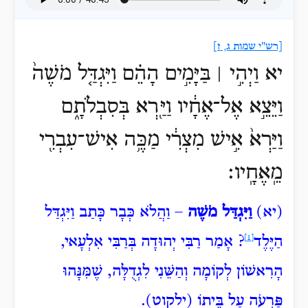
[רש"י שמות ג, ז]
יא וַיְהִ֣י ׀ בַּיָּמִ֣ים הָהֵ֗ם וַיִּגְדַּ֤ל מֹשֶׁה֙
וַיֵּצֵ֣א אֶל־אֶחָ֔יו וַיַּ֖רְא בְּסִבְלֹתָ֑ם
וַיַּרְא֙ אִ֣ישׁ מִצְרִ֔י מַכֶּ֥ה אִישׁ־עִבְרִ֖י
מֵֽאֶחָֽיו׃
(יא)
וַיִּגְדַּל מֹשֶׁה
– וַהֲלֹא כְּבָר כָּתַב וַיִּגְדַּל
הַיֶּלֶד
[1]
? אָמַר רַבִּי יְהוּדָה בְּרַבִּי אִלְעָאי,
הָרִאשׁוֹן לְקוֹמָה וְהַשֵּׁנִי לִגְדֻלָּה, שֶׁמִּנָּהוּ
פַּרְעֹה עַל בֵּיתוֹ (ילקוט).