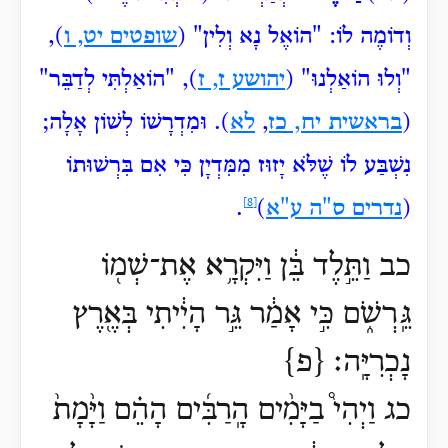
וְדוֹמֶה לוֹ: "הוֹאֶל
נָא וְלִין" (
שופטים יט, ו
),
"וְלוּ
הוֹאַלְנוּ" (
יהושע ז, ז
), "הוֹאַלְתִּי
לְדַבֵּר"
(
בראשית יח, כז
,
לא
). וּמִדְרָשׁוֹ
לְשׁוֹן אָלָה;
נִשְׁבַּע לוֹ שֶׁלֹּא יָזוּז מִמִּדְיָן כִּי אִם בִּרְשׁוּתוֹ
(
נדרים ס"ה ע"א
)
[8]
.
כב וַתֵּ֣לֶד בֵּ֔ן וַיִּקְרָ֥א אֶת־שְׁמ֖וֹ
גֵּֽרְשֹׁ֑ם כִּ֣י אָמַ֔ר גֵּ֣ר הָיִ֔יתִי בְּאֶ֖רֶץ
נָכְרִיָּֽה׃ {פ}
כג וַיְהִי֩ בַיָּמִ֨ים הָֽרַבִּ֜ים הָהֵ֗ם וַיָּ֨מָת֙