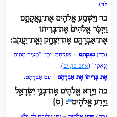
לד).
כד וַיִּשְׁמַ֥ע אֱלֹהִ֖ים אֶת־נַֽאֲקָתָ֑ם
וַיִּזְכֹּ֤ר אֱלֹהִים֙ אֶת־בְּרִית֔וֹ
אֶת־אַבְרָהָ֖ם אֶת־יִצְחָ֥ק וְאֶֽת־יַעֲקֹֽב׃
(כד)
נַאֲקָתָם
– צַעֲקָתָם. וְכֵן: "מֵעִיר
מְתִים
יִנְאָקוּ" (
איוב כד, יב
).
אֶת בְּרִיתוֹ אֶת אַבְרָהָם
– עִם אַבְרָהָם.
כה וַיַּ֥רְא אֱלֹהִ֖ים אֶת־בְּנֵ֣י יִשְׂרָאֵ֑ל
וַיֵּ֖דַע
אֱלֹהִֽים
׃ {ס}
[9]
(כה)
וַיֵּדַע אֱלֹהִים
– נָתַן עֲלֵיהֶם לֵב וְלֹא