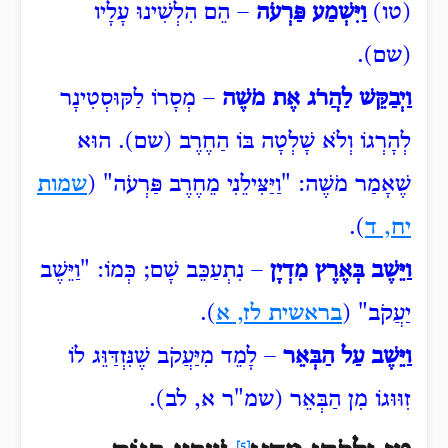
(טו)
וַיִּשְׁמַע פַּרְעֹה
– הֵם הִלְשִׁינוּ עָלָיו
(שם).
וַיְבַקֵּשׁ לַהֲרֹג אֶת מֹשֶׁה
– מְסָרוֹ לַקּוּסְטִינָר
לְהָרְגוֹ וְלֹא שָׁלְטָה בּוֹ הַחֶרֶב (שם). הוּא
שֶׁאָמַר מֹשֶׁה: "וַיַּצִּילֵנִי
מֵחֶרֶב פַּרְעֹה" (
שמות
יח, ד
).
וַיֵּשֶׁב בְּאֶרֶץ מִדְיָן
– נִתְעַכֵּב שָׁם; כְּמוֹ: "וַיֵּשֶׁב
יַעֲקֹב" (
בראשית לז, א
).
וַיֵּשֶׁב עַל הַבְּאֵר
– לָמֵד מִיַּעֲקֹב שֶׁנִּזְדַּוֵּג לוֹ
זִוּוּגוֹ מִן הַבְּאֵר (שמ"ר א, לב).
[5]