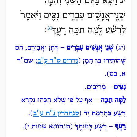
יג וַיֵּצֵא֙ בַּיּ֣וֹם הַשֵּׁנִ֔י וְהִנֵּ֛ה
שְׁנֵֽי־אֲנָשִׁ֥ים עִבְרִ֖ים נִצִּ֑ים וַיֹּ֨אמֶר֙
לָֽרָשָׁ֔ע לָ֥מָּה תַכֶּ֖ה רֵעֶֽךָ
׃
[4]
(יג)
שְׁנֵי אֲנָשִׁים עִבְרִים
– דָּתָן
וַאֲבִירָם, הַם
שֶׁהוֹתִירוּ מִן הַמָּן (
נדרים ס"ד ע"ב
; שמ"ר
א, כט).
נִצִּים
– מְרִיבִים.
לָמָּה תַכֶּה
– אַף עַל פִּי שֶׁלֹּא הִכָּהוּ נִקְרָא
רָשָׁע בַּהֲרָמַת יָד (
סנהדרין נ"ח ע"ב
).
רֵעֲךָ
– רָשָׁע כְּמוֹתֶךָ (תנחומא שמות י).