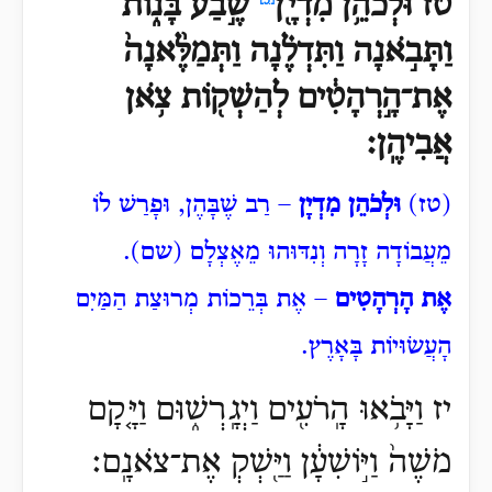
טז וּלְכֹהֵ֥ן
מִדְיָ֖ן
שֶׁ֣בַע בָּנ֑וֹת
וַתָּבֹ֣אנָה וַתִּדְלֶ֗נָה וַתְּמַלֶּ֨אנָה֙
אֶת־הָ֣רְהָטִ֔ים לְהַשְׁק֖וֹת צֹ֥אן
אֲבִיהֶֽן׃
(טז)
וּלְכֹהֵן מִדְיָן
– רַב שֶׁבָּהֶן, וּפָרַשׁ לוֹ
מֵעֲבוֹדָה זָרָה וְנִדּוּהוּ מֵאֶצְלָם (שם).
אֶת הָרְהָטִים
– אֶת בְּרֵכוֹת מְרוּצַת הַמַּיִם
הָעֲשׂוּיוֹת בָּאָרֶץ.
יז וַיָּבֹ֥אוּ הָֽרֹעִ֖ים וַיְגָֽרְשׁ֑וּם וַיָּ֤קָם
מֹשֶׁה֙ וַיּ֣וֹשִׁעָ֔ן וַיַּ֖שְׁקְ אֶת־צֹאנָֽם׃