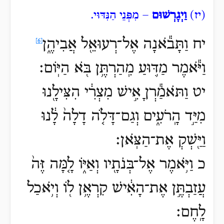
(יז)
וַיְגָרְשׁוּם
– מִפְּנֵי הַנִּדּוּי.
יח וַתָּבֹ֕אנָה
אֶל־רְעוּאֵ֖ל אֲבִיהֶ֑ן
[6]
וַיֹּ֕אמֶר מַדּ֛וּעַ מִֽהַרְתֶּ֥ן בֹּ֖א הַיּֽוֹם׃
יט וַתֹּאמַ֕רְןָ אִ֣ישׁ מִצְרִ֔י הִצִּילָ֖נוּ
מִיַּ֣ד הָֽרֹעִ֑ים וְגַם־דָּלֹ֤ה דָלָה֙ לָ֔נוּ
וַיַּ֖שְׁקְ אֶת־הַצֹּֽאן׃
כ וַיֹּ֥אמֶר אֶל־בְּנֹתָ֖יו וְאַיּ֑וֹ לָ֤מָּה זֶּה֙
עֲזַבְתֶּ֣ן אֶת־הָאִ֔ישׁ קִרְאֶ֥ן ל֖וֹ וְיֹ֥אכַל
לָֽחֶם׃