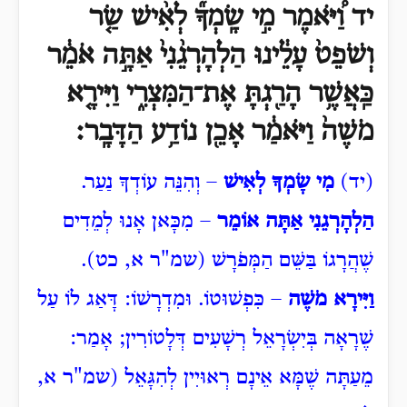
יד וַ֠יֹּאמֶר מִ֣י שָֽׂמְךָ֞ לְאִ֨ישׁ שַׂ֤ר
וְשֹׁפֵט֙ עָלֵ֔ינוּ הַלְהָרְגֵ֨נִי֙ אַתָּ֣ה אֹמֵ֔ר
כַּֽאֲשֶׁ֥ר הָרַ֖גְתָּ אֶת־הַמִּצְרִ֑י וַיִּירָ֤א
מֹשֶׁה֙ וַיֹּאמַ֔ר אָכֵ֖ן נוֹדַ֥ע הַדָּבָֽר׃
(יד)
מִי שָׂמְךָ לְאִישׁ
– וְהִנֵּה עוֹדְךָ נַעַר.
הַלְהָרְגֵנִי אַתָּה אוֹמֵר
– מִכָּאן אָנוּ לְמֵדִים
שֶׁהֲרָגוֹ בַּשֵּׁם הַמְּפֹרָשׁ (שמ"ר א, כט).
וַיִּירָא מֹשֶׁה
– כִּפְשׁוּטוֹ. וּמִדְרָשׁוֹ: דָּאַג לוֹ עַל
שֶׁרָאָה בְּיִשְׂרָאֵל רְשָׁעִים דְּלָטוֹרִין; אָמַר:
מֵעַתָּה שֶׁמָּא אֵינָם רְאוּיִין לְהִגָּאֵל (שמ"ר א,