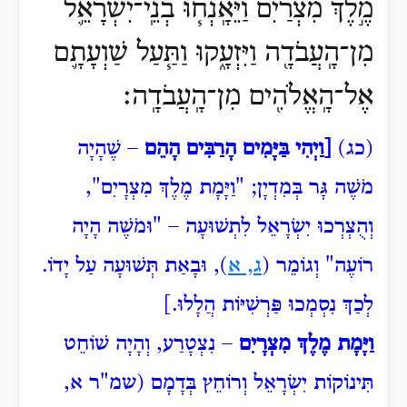
מֶ֣לֶךְ מִצְרַ֔יִם וַיֵּאָֽנְח֧וּ בְנֵֽי־יִשְׂרָאֵ֛ל
מִן־הָֽעֲבֹדָ֖ה וַיִּזְעָ֑קוּ וַתַּ֧עַל שַׁוְעָתָ֛ם
אֶל־הָֽאֱלֹהִ֖ים מִן־הָֽעֲבֹדָֽה׃
(כג)
[וַיְהִי בַּיָּמִים הָרַבִּים הָהֵם
– שֶׁהָיָה
מֹשֶׁה גָּר בְּמִדְיָן; "וַיָּמָת מֶלֶךְ מִצְרָיִם",
וְהֻצְרְכוּ יִשְׂרָאֵל לִתְשׁוּעָה – "וּמֹשֶׁה
הָיָה
רוֹעֶה" וְגוֹמֵר (
ג, א
), וּבָאַת תְּשׁוּעָה עַל יָדוֹ.
לְכַךְ נִסְמְכוּ פַּרְשִׁיּוֹת הֲלָלוּ.]
וַיָּמָת מֶלֶךְ מִצְרָיִם
– נִצְטָרַע, וְהָיָה שׁוֹחֵט
תִּינוֹקוֹת יִשְׂרָאֵל וְרוֹחֵץ בְּדָמָם (שמ"ר א,