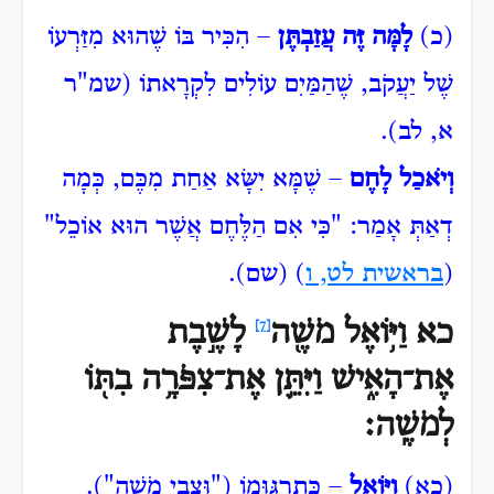
(כ)
לָמָּה זֶּה עֲזַבְתֶּן
– הִכִּיר בּוֹ שֶׁהוּא מִזַּרְעוֹ
שֶׁל יַעֲקֹב, שֶׁהַמַּיִם עוֹלִים לִקְרָאתוֹ (שמ"ר
א, לב).
וְיֹאכַל לָחֶם
– שֶׁמָּא יִשָּׂא אַחַת מִכֶּם, כְּמָה
דְאַתְּ אָמַר: "כִּי
אִם הַלֶּחֶם אֲשֶׁר הוּא אוֹכֵל"
(
בראשית לט, ו
) (שם).
כא וַיּ֥וֹאֶל
מֹשֶׁ֖ה
לָשֶׁ֣בֶת
[7]
אֶת־הָאִ֑ישׁ וַיִּתֵּ֛ן אֶת־צִפֹּרָ֥ה בִתּ֖וֹ
לְמֹשֶֽׁה׃
(כא)
וַיּוֹאֶל
– כְּתַרְגּוּמוֹ ("וּצְבִי מֹשֶׁה").