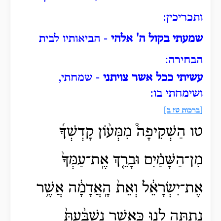
ותכריכין:
שמעתי בקול ה' אלהי
- הביאותיו לבית
הבחירה:
עשיתי ככל אשר צויתני
- שמחתי,
ושימחתי בו:
[
ברכות טז ב]
טו הַשְׁקִיפָה֩ מִמְּע֨וֹן קָדְשְׁךָ֜
מִן־הַשָּׁמַ֗יִם וּבָרֵ֤ךְ אֶֽת־עַמְּךָ֙
אֶת־יִשְׂרָאֵ֔ל וְאֵת֙ הָֽאֲדָמָ֔ה אֲשֶׁ֥ר
נָתַ֖תָּה לָ֑נוּ כַּֽאֲשֶׁ֤ר נִשְׁבַּ֨עְתָּ֙