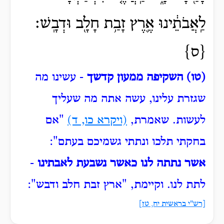
לַֽאֲבֹתֵ֔ינוּ אֶ֛רֶץ זָבַ֥ת חָלָ֖ב וּדְבָֽשׁ׃
{ס}
(טו) השקיפה ממעון קדשך
- עשינו מה
שגזרת עלינו, עשה אתה מה שעליך
לעשות.
שאמרת,
(ויקרא כו, ד)
"אם
בחקתי תלכו ונתתי גשמיכם בעתם":
אשר נתתה לנו כאשר נשבעת לאבתינו
-
לתת לנו.
וקיימת, "ארץ זבת חלב ודבש":
[רש"י בראשית יח, טז]