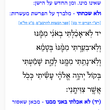
שאינו מינו.
ומן החדש על הישן:
ולא שכחתי
- מלברך על הפרשת מעשרות:
[רש"י דברים יד, כט]
[ספר המצוות להרמב"ם, מ"ע קל"א]
יד לֹֽא־אָכַ֨לְתִּי בְאֹנִ֜י מִמֶּ֗נּוּ
וְלֹֽא־בִעַ֤רְתִּי מִמֶּ֨נּוּ֙ בְּטָמֵ֔א
וְלֹֽא־נָתַ֥תִּי מִמֶּ֖נּוּ לְמֵ֑ת שָׁמַ֗עְתִּי
בְּקוֹל֙ יְהוָ֣ה אֱלֹהָ֔י עָשִׂ֕יתִי כְּכֹ֖ל
אֲשֶׁ֥ר צִוִּיתָֽנִי׃
(יד) לא אכלתי באני ממנו
- מכאן שאסור