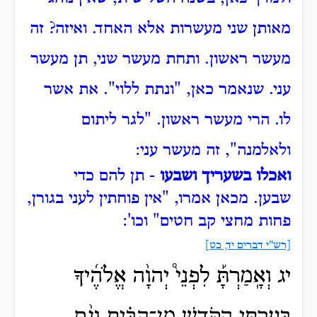
מאותן שני מעשרות אלא האחד.
ואיזה?
זה
מעשר ראשון.
ותחת מעשר שני, תן מעשר
עני.
שנאמר כאן, "ונתת ללוי". את אשר
לו. הרי מעשר ראשון.
"לגר ליתום
ולאלמנה", זה מעשר עני:
ואכלו בשעריך ושבעו
- תן להם כדי
שבען.
מכאן אמרו, "אין פוחתין לעני בגורן,
פחות מחצי קב חטים" וכו':
[רש"י דברים יד, כט]
יג וְאָֽמַרְתָּ֡ לִפְנֵי֩ יְהוָ֨ה אֱלֹהֶ֜יךָ