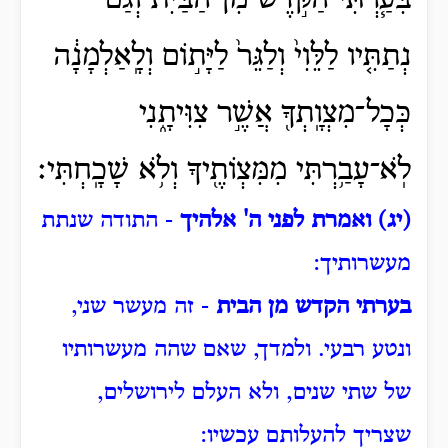
בִּעַ֧רְתִּי הַקֹּ֣דֶשׁ מִן־הַבַּ֗יִת וְגַ֨ם
נְתַתִּ֤יו לַלֵּוִי֙ וְלַגֵּר֙ לַיָּת֣וֹם וְלָֽאַלְמָנָ֔ה
כְּכָל־מִצְוָֽתְךָ֖ אֲשֶׁ֣ר צִוִּיתָ֑נִי
לֹֽא־עָבַ֥רְתִּי מִמִּצְוֹתֶ֖יךָ וְלֹ֥א שָׁכָֽחְתִּי׃
(יג) ואמרת לפני ה' אלהיך
- התודה שנתת
מעשרותיך:
בערתי הקדש מן הבית
- זה מעשר שני,
ונטע רבעי.
ולמדך, שאם שהה מעשרותיו
של שתי שנים, ולא העלם לירושלים,
שצריך להעלותם עכשיו: