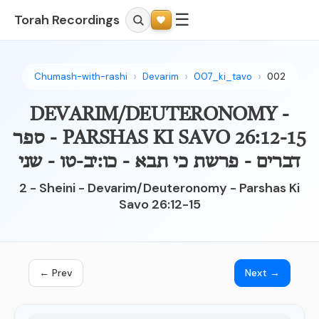
☰
Torah Recordings
Chumash-with-rashi
Devarim
007_ki_tavo
002
DEVARIM/DEUTERONOMY -
PARSHAS KI SAVO 26:12-15 - ספר
דברים - פרשת כי תבא - כו:יב-טו - שני
2 - Sheini - Devarim/Deuteronomy - Parshas Ki
Savo 26:12-15
← Prev
Next →