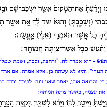
וֹ וְיָדַ֨עַתְּ֙ אֶת־הַמָּקוֹם֙ אֲשֶׁ֣ר יִשְׁכַּב־שָׁ֔ם וּבָ֛
תי (וְשָׁכָ֑בְתְּ) וְהוּא֙ יַגִּ֣יד לָ֔ךְ אֵ֖ת אֲשֶׁ֥ר תַּֽע
יהָ כֹּ֛ל אֲשֶׁר־תֹּֽאמְרִ֥י (אֵלַ֖י) אֶֽעֱשֶֽׂה׃
ן וַתַּ֕עַשׂ כְּכֹ֥ל אֲשֶׁר־צִוַּ֖תָּה חֲמוֹתָֽהּ׃
ותעש
- היא אמרה לה, "ורחצת, וסכת, ושמת שמלות
ת הגורן", והיא לא עשתה כן, אלא אמרה, אם ארד 
י, והרואה אותי, יאמר שאני זונה.
לפיכך, ירדה בת
את עצמה, כאשר צותה חמותה:
ַיֵּשְׁתְּ֙ וַיִּיטַ֣ב לִבּ֔וֹ וַיָּבֹ֕א לִשְׁכַּ֖ב בִּקְצֵ֣ה הָֽעֲרֵ