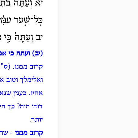
יא וְעַתָּ֗ה בִּתִּי
כָּל־שַׁ֣עַר עַמִּ֔י
יב וְעַתָּה֙ כִּ֣י א
(יב) ועתה כי אמ
קרוב ממנו. (ס"
ואלימלך וטוב אח
אחיו.
כענין שנא
דודו היה?
כך הי
יותר.
קרוב ממני
- שהו