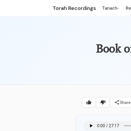
Torah Recordings
Tanach
R
▾
Share