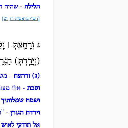
הלילה
- שהיה הדו
[רש"י בראשית יח, יט]
ג וְרָחַ֣צְתְּ
׀ וָסַ
(וְיָרַ֣דְתְּ) הַגֹּ֑
(
ג) ורחצת
- מטנ
וסכת
- אלו מצות
ושמת שמלותיך
-
וירדת הגורן
- "ו
אל תודעי לאיש
-