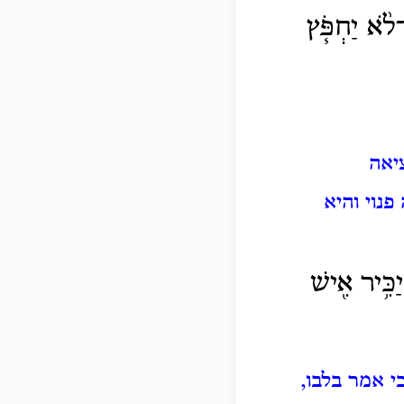
לֹ֨א יַחְפֹּ֧ץ
יאה
פנוי והיא
כִּ֥יר אִ֖ישׁ
י אמר בלבו,