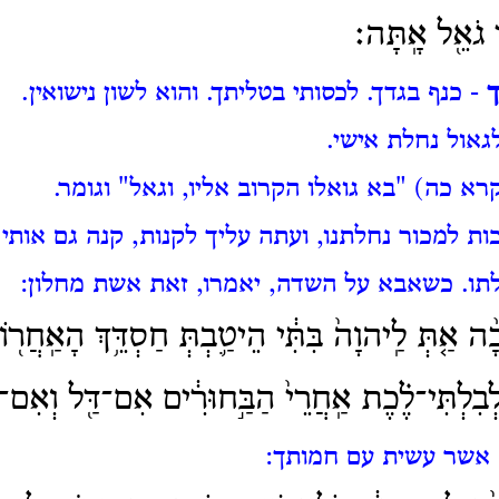
י גֹאֵ֖ל אָֽתָּה׃
ך
- כנף בגדך. לכסותי בטליתך. והוא לשון נישואין.
גאול נחלת אישי.
רא כה) "בא גואלו הקרוב אליו, וגאל" וגומר.
כות למכור נחלתנו, ועתה עליך לקנות, קנה גם אותי
תו.
כשאבא על השדה, יאמרו, זאת אשת מחלון:
ָ֨ה אַ֤תְּ לַֽיהוָה֙ בִּתִּ֔י הֵיטַ֛בְתְּ חַסְדֵּ֥ךְ הָאַֽחֲר֖וֹ
ְבִלְתִּי־לֶ֗כֶת אַֽחֲרֵי֙ הַבַּ֣חוּרִ֔ים אִם־דַּ֖ל וְאִם־
אשר עשית עם חמותך: