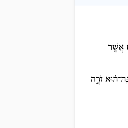
ַ אֲשֶׁ֥ר
נֵּה־ה֗וּא זֹרֶ֛ה