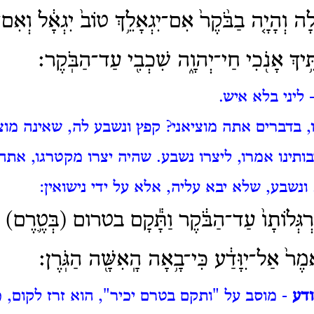
ְלָה וְהָיָ֤ה בַבֹּ֨קֶר֙ אִם־יִגְאָלֵ֥ךְ טוֹב֙ יִגְאָ֔ל וְאִם־
ְתִּ֥יךְ אָנֹ֖כִי חַי־יְהוָ֑ה שִׁכְבִ֖י עַד־הַבֹּֽקֶר׃
 ליני בלא איש.
 בדברים אתה מוציאני?
קפץ ונשבע לה, שאינה מוצ
ותינו אמרו, ליצרו נשבע.
שהיה יצרו מקטרגו, אתה 
 ונשבע, שלא יבא עליה, אלא על ידי נישואין:
ַרְגְּלוֹתָו֙ עַד־הַבֹּ֔קֶר וַתָּ֕קָם בטרום (בְּטֶ֛רֶם) יַ
מֶר֙ אַל־יִוָּדַ֔ע כִּי־בָ֥אָה הָֽאִשָּׁ֖ה הַגֹּֽרֶן׃
ודע
- מוסב על "ותקם בטרם יכיר", הוא זרז לקום, כ