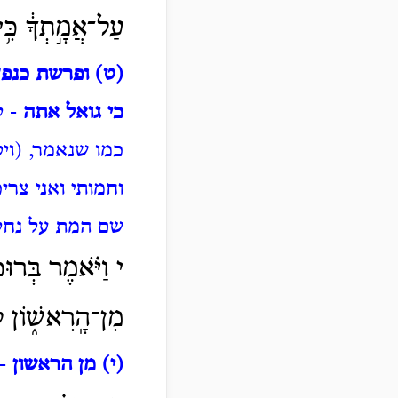
עַל־אֲמָ֣תְךָ֔ כִּ֥
(ט) ופרשת כנפ
כי גואל אתה
- ל
כמו שנאמר, (ויק
וחמותי ואני צרי
שם המת על נחל
י וַיֹּ֗אמֶר בְּרוּכ
מִן־הָֽרִאשׁ֑וֹן ל
(י) מן הראשון
- 