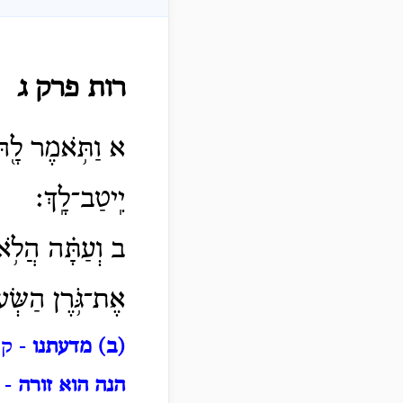
רות פרק ג
א וַתֹּ֥אמֶר לָ֖הּ 
יִֽיטַב־לָֽךְ׃
ב וְעַתָּ֗ה הֲלֹ֥א 
אֶת־גֹּ֥רֶן הַשְּׂעֹ
(ב) מדעתנו
- קר
הנה הוא זורה
- ה