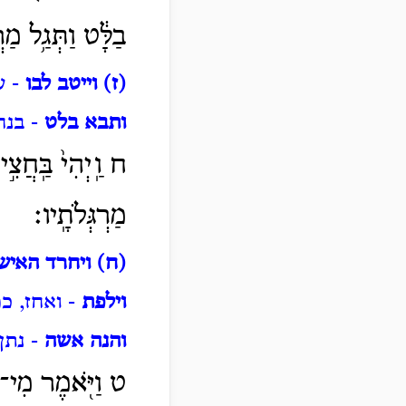
בַלָּ֔ט וַתְּגַ֥ל מַרְ
(ז) וייטב לבו
- ע
ותבא בלט
- בנח
ח וַֽיְהִי֙ בַּֽחֲצִ֣
מַרְגְּלֹתָֽיו׃
(ח) ויחרד האיש
וילפת
- ואחז, כמ
והנה אשה
- נתן
ט וַיֹּ֖אמֶר מִי־אָ֑