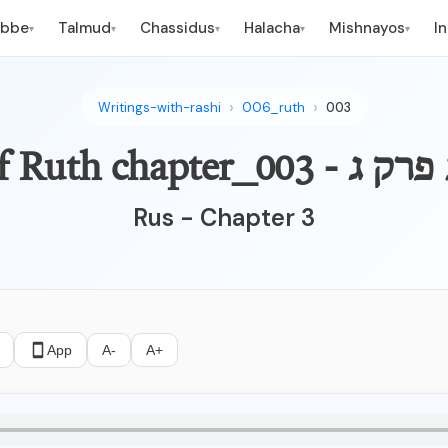
ebbe
Talmud
Chassidus
Halacha
Mishnayos
I
▾
▾
▾
▾
▾
Writings-with-rashi
006_ruth
003
Bo - ספר רות פרק ג
Rus - Chapter 3
App
A-
A+