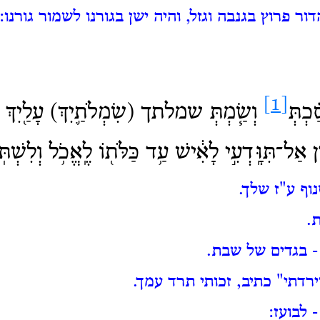
ר פרוץ בגנבה וגזל, והיה ישן בגורנו לשמור גורנו:
[1]
֗כְתְּ
וְשַׂ֧מְתְּ שמלתך (שִׂמְלֹתַ֛יִךְ) עָלַ֖יִך
רֶן אַל־תִּוָּֽדְעִ֣י לָאִ֔ישׁ עַ֥ד כַּלֹּת֖וֹ לֶֽאֱכֹ֥ל וְלִשְׁתּ
וף ע"ז שלך.
.
 בגדים של שבת.
ירדתי" כתיב, זכותי תרד עמך.
 לבועז: