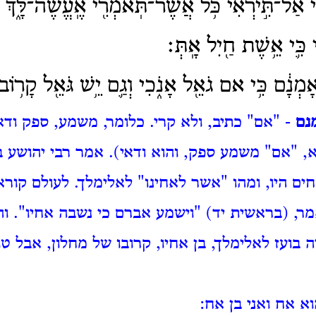
֙ אַל־תִּ֣ירְאִ֔י כֹּ֥ל אֲשֶׁר־תֹּֽאמְרִ֖י אֶֽעֱשֶׂה־לָּ֑ךְ כִּ֤
 כִּ֛י אֵ֥שֶׁת חַ֖יִל אָֽתְּ׃
ָמְנָ֔ם כִּ֥י אם גֹאֵ֖ל אָנֹ֑כִי וְגַ֛ם יֵ֥שׁ גֹּאֵ֖ל קָר֥וֹב מ
נם
- "אם" כתיב, ולא קרי. כלומר, משמע, ספק ודאי
א, "אם" משמע ספק, והוא ודאי).
אמר רבי יהושע בן
ים היו, ומהו "אשר לאחינו" לאלימלך. לעולם קורא
מר, (בראשית יד) "וישמע אברם כי נשבה אחיו". 
ה בועז לאלימלך, בן אחיו, קרובו של מחלון, אבל טו
א אח ואני בן אח: