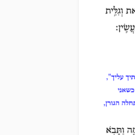
את וְגִלִּ֥ית
ֲשִֽׂין׃
יך עליך",
כשאני
חלה הגורן,
מָ֑ה וַתָּבֹ֣א