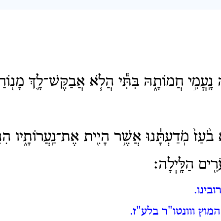
נָֽעֳמִ֣י חֲמוֹתָ֑הּ בִּתִּ֕י הֲלֹ֧א אֲבַקֶּשׁ־לָ֛ךְ מָנ֖וֹח
בֹ֨עַז֙ מֹֽדַעְתָּ֔נוּ אֲשֶׁ֥ר הָיִ֖ית אֶת־נַֽעֲרוֹתָ֑יו הִ
רִ֖ים הַלָּֽיְלָה׃
ובינו.
מוץ ווונטו"ר בלע"ז.