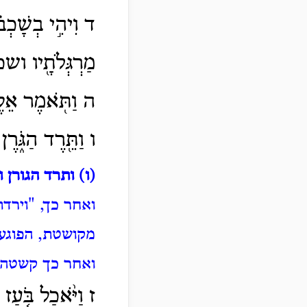
ד וִיהִ֣י בְשָׁכְב֗
מַרְגְּלֹתָ֖יו ושכב
ה וַתֹּ֖אמֶר אֵלֶ֑
ו וַתֵּ֖רֶד הַגֹּ֑רֶ
(ו) ותרד הגורן 
ואחר כך, "וירד
מקושטת, הפוגע ב
ואחר כך קשטה 
ז וַיֹּ֨אכַל בֹּ֤עַז ו