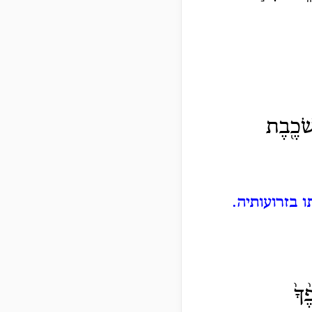
 שֹׁכֶ֖בֶת
 בזרועותיה.
ךָ֙