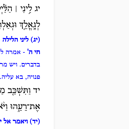
יג לִ֣ינִי ׀ הַלַּ֗י
לְגָֽאֳלֵ֛ךְ וּגְאַל
(יג) ליני הלילה
-
חי ה'
- אמרה לו,
בדברים.
ויש מרב
פנויה, בא עליה.
יד וַתִּשְׁכַּ֤ב מ
אֶת־רֵעֵ֑הוּ וַיֹּ֨א
(יד) ויאמר אל י