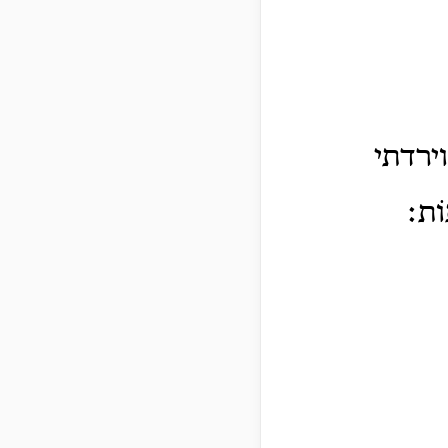
ְ וירדתי
ֽוֹת׃