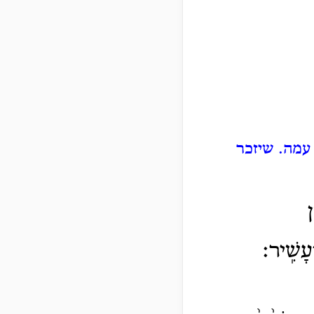
 עמה. שיזכר
ן
עָשִֽׁיר׃