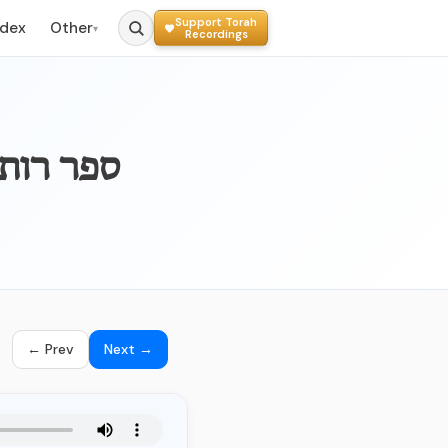
Support Torah
ndex
Other
▾
Recordings
ok of Ruth chapter_003
← Prev
Next →