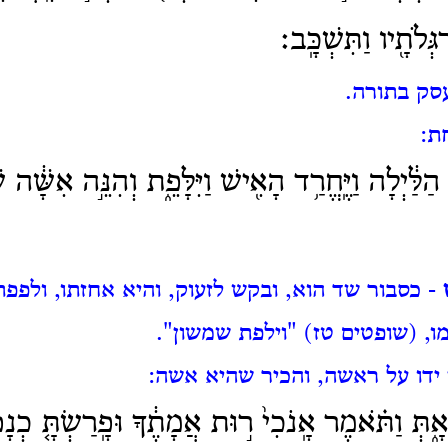
גְּלֹתָ֖יו וַתִּשְׁכָּֽב׃
סק בתורה.
ת:
י הַלַּ֔יְלָה וַיֶּֽחֱרַ֥ד הָאִ֖ישׁ וַיִּלָּפֵ֑ת וְהִנֵּ֣ה אִשָּׁ֔ה
- כסבור שד הוא, ובקש לזעוק, והיא אחזתו, ולפפתו
ו, (שופטים טז) "וילפת שמשון".
 ידו על ראשה, והכיר שהיא אשה:
תְּ וַתֹּ֗אמֶר אָֽנֹכִי֙ ר֣וּת אֲמָתֶ֔ךָ וּפָֽרַשְׂתָּ֤ כְנָפֶ֨