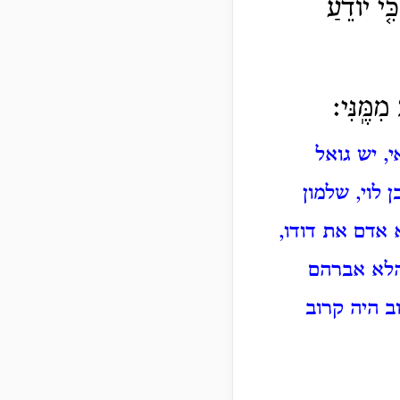
י יוֹדֵ֨עַ֙
ִמֶּֽנִּי׃
, יש גואל
 לוי, שלמון
 אדם את דודו,
והלא אברהם
ב היה קרוב