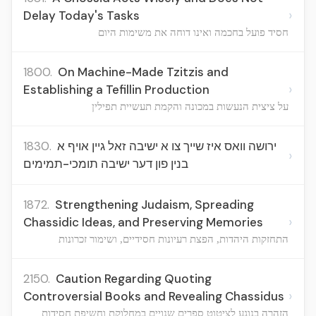
›
Delay Today's Tasks
חסיד פועל בחכמה ואינו דוחה את משימות היום
1800.
On Machine-Made Tzitzis and
›
Establishing a Tefillin Production
על ציצית הנעשות במכונה והקמת תעשיית תפילין
1830.
ירושה וואס איז שייך צו א ישיבה זאל גיין אויף א
›
בנין פון דער ישיבה תומכי-תמימים
1872.
Strengthening Judaism, Spreading
›
Chassidic Ideas, and Preserving Memories
התחזקות היהדות, הפצת רעיונות חסידיים, ושימור זכרונות
2150.
Caution Regarding Quoting
›
Controversial Books and Revealing Chassidus
הזהרה בנוגע לציטוט ספרים שנויים במחלוקת וחשיפת חסידות