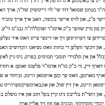
יט צו באקומען א גרוס פון אייך דורך הרה"ח הוו"ח א
"ר מנחם שמואל דוד שי' לוי רייטשיק שד"ר, אויך הא
ער פ"נ, און לויט אייער בקשה, האב איך אייך מזכיר ג
יון פון מיין שווער כ"ק אדמו"ר זצוקללה"ה נבג"מ זי"ע.
פרידען צו דערוויסען זיך אז זיינער צייט האט איר געלע
, און זיכער וועלען די כחות וואס נשיאנו הקדושים האבע
כלל און אין תלמידי תומכי תמימים בפרט, ניט גיין לאיבו
דארף זיין, ווי כ"ק מו"ח אדמו"ר פלעגט זאגען: א חסיד 
אויף מארגען, וואס ער קען אויפטאן היינט, וביחוד א ש
פטאן היינט, אין זיין שול, און אונבארמערקטערהייט נא
 און השי"ת בלייבט ניט קיין בעל חוב און איז משלם 
ודי וחסידותי, מבנים און פון זיך אליין אויך.