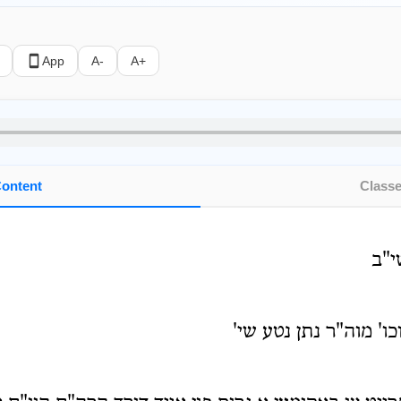
App
A-
A+
ontent
Class
י"ב
כו' מוה"ר נתן נטע שי'