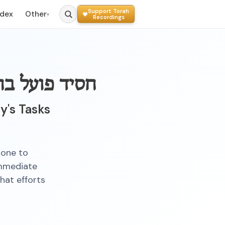
Support Torah
ndex
Other
▾
Recordings
חסיד פועל בח
y's Tasks
pone to
mmediate
that efforts