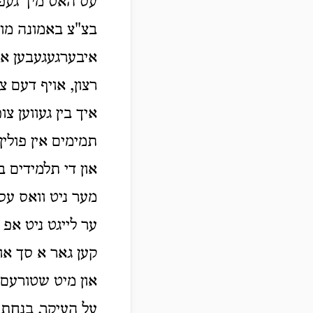
עס האט מיך געפרי
בצ"צ באמונה מוה
איבערגעגעבען איי
רצון, אויף דעם צ
איך בין געווען צו
תמימים אין פולין
און די תלמידים ב
מער ניט וואס עס 
ער לייגט ניט אפ 
קען גאר א סך אוי
און מיט שטורעם,
על העיקר, בנחת יה