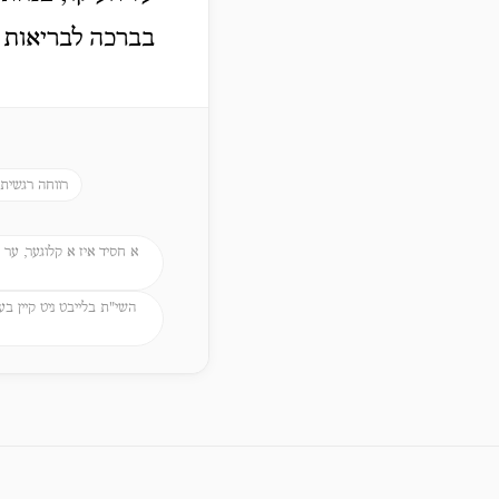
בברכה לבריאות ה
רווחה רגשית
א חסיד איז א קלוגער, ער ל
השי"ת בלייבט ניט קיין בע