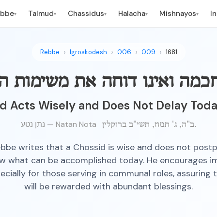
ebbe
Talmud
Chassidus
Halacha
Mishnayos
I
▾
▾
▾
▾
▾
Rebbe
Igroskodesh
006
009
1681
כמה ואינו דוחה את משימות הי
d Acts Wisely and Does Not Delay Toda
נתן נטע — Natan Nota
ב"ה, ג' תמוז, תשי"ב ברוקלין.
bbe writes that a Chossid is wise and does not post
w what can be accomplished today. He encourages i
ecially for those serving in communal roles, assuring 
will be rewarded with abundant blessings.