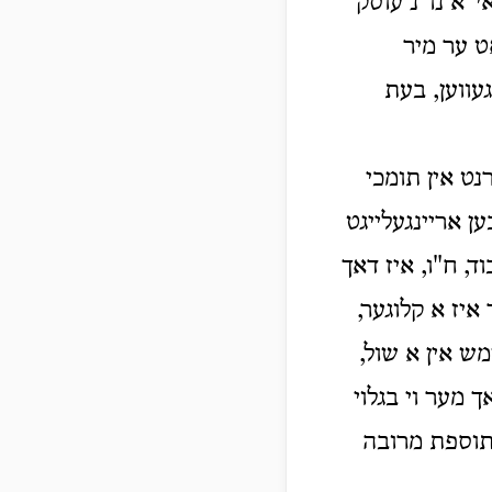
י"א נו"נ עוסק
ט ער מיר
עווען, בעת
רנט אין תומכי
ן אריינגעלייגט
ד, ח"ו, איז דאך
איז א קלוגער,
מש אין א שול,
ך מער וי בגלוי
בתוספת מרובה