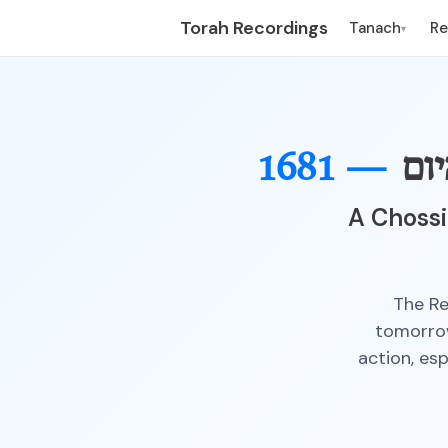
Torah Recordings
Tanach
R
▾
ום
1681 —
A Chossi
The Re
tomorro
action, esp