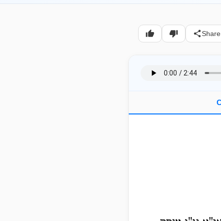
Share
C