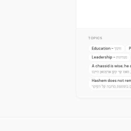
TOPICS
Education -
P
חינוך
Leadership -
מנהיגות
A chassid is wise; he
 וואס ער קען אויפטאן היינט
Hashem does not rema
 בתוספת מרובה על העיקר