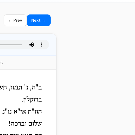
← Prev
Next →
es
ב"ה, ג' תמוז, תש
ברוקלין.
הוו"ח אי"א נו"נ ו
שלום וברכה!