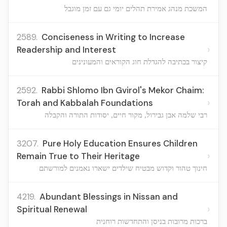
המשכת מנהג אמירת תהלים יומי גם עם זמן מוגבל
2589.
Conciseness in Writing to Increase
›
Readership and Interest
קיצור בכתיבה להגדלת חוג הקוראים והמעונינים
2592.
Rabbi Shlomo Ibn Gvirol's Mekor Chaim:
›
Torah and Kabbalah Foundations
רבי שלמה אבן גבירול, מקור חיים, יסודות התורה והקבלה
3207.
Pure Holy Education Ensures Children
›
Remain True to Their Heritage
חינוך טהור וקדוש מבטיח שילדים ישארו נאמנים למורשתם
4219.
Abundant Blessings in Nissan and
›
Spiritual Renewal
ברכות מרובות בניסן והתחדשות רוחנית