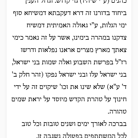
כהנים (ע"י שיהיו) גוי קדוש. וגדול הענין
ביחוד בדורנו זה דרא דעקבתא דמשיחא סוף
ימי הגלות, ע"י גאולה האמיתית דמשיח
צדקנו במהרה בימינו, אשר על זה נאמר כימי
צאתך מארץ מצרים אראנו נפלאות ודרשו
רז"ל בפרשת השבוע ואלה שמות בני ישראל,
בני ישראל עלו ובני ישראל נפקו (זהר חלק ב'
ד' ע"א) שלא שינו את וכו' שיקוים זה על ידי
חינוך על טהרת הקדש מיוסד על יראת שמים
טהורה.
בברכה לאורך ימים ושנים טובות וכל טוב
לכל המשתתפים בפעולה נשגבה זו.