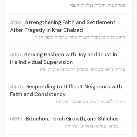
בטחון בה', והכרת נפלאות העבר
3262.
Strengthening Faith and Settlement
›
After Tragedy in Kfar Chabad
חיזוק האמונה וההתיישבות אחרי טרגדיה בכפר חב"ד
3351.
Serving Hashem with Joy and Trust in
›
His Individual Supervision
עבודת השם בשמחה ובטחון בהשגחה פרטית שלו
4475.
Responding to Difficult Neighbors with
›
Faith and Consistency
תגובה לשכנים קשים עם אמונה ועקביות
5865.
Bitachon, Torah Growth, and Shlichus
›
בטחון, צמיחה בתורה, ושליחות