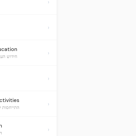
›
›
ucation
›
חידוש העב
›
tivities
›
התייחסות ל
n
›
ה