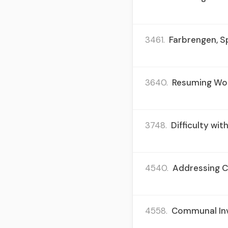
3461.
Farbrengen, S
3640.
Resuming Work
3748.
Difficulty wit
4540.
Addressing Co
4558.
Communal Invo