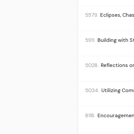
5579.
Eclipses, Cha
5911.
Building with 
5028.
Reflections o
5034.
Utilizing Co
8118.
Encouragement 