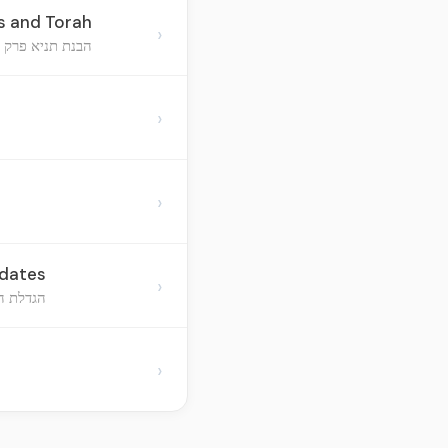
s and Torah
›
הבנת תניא פרק כ
›
›
pdates
›
הגדלת הת
›