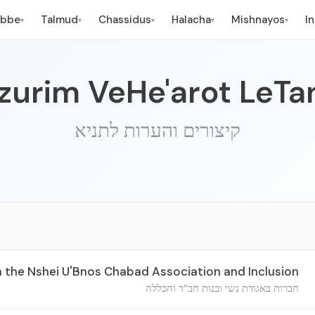
ebbe
Talmud
Chassidus
Halacha
Mishnayos
I
▾
▾
▾
▾
▾
tzurim VeHe'arot LeTa
קיצורים והערות לתניא
 the Nshei U'Bnos Chabad Association and Inclusion
חברות באגודת נשי ובנות חב"ד והכללה