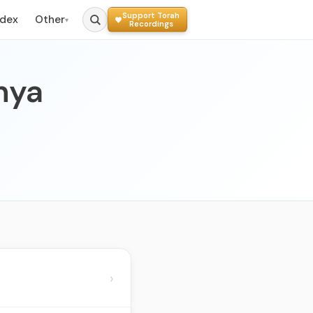
Support Torah
ndex
Other
▾
Recordings
nya
›