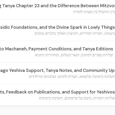
 Tanya Chapter 23 and the Difference Between Mitzvo
"ג וההבדל בין מצוות לתורה
sidic Foundations, and the Divine Spark in Lowly Things
נישואין, יסודות חסידיים, והניצוץ האלקי בדברים נמוכים
to Machaneh, Payment Conditions, and Tanya Editions
שליחת ספרים למחנה, תנאי תשלום, ומהדורות התניא
cago Yeshiva Support, Tanya Notes, and Community U
מיכה בישיבת שיקאגא, הערות לתניא, ועדכונים קהילתיים
s, Feedback on Publications, and Support for Yeshivos
שליחת חוברות, משוב על פרסומים, ותמיכה בישיבות