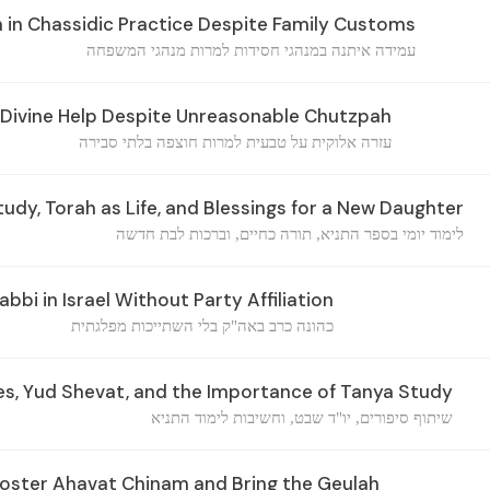
 in Chassidic Practice Despite Family Customs
עמידה איתנה במנהגי חסידות למרות מנהגי המשפחה
Divine Help Despite Unreasonable Chutzpah
עזרה אלוקית על טבעית למרות חוצפה בלתי סבירה
udy, Torah as Life, and Blessings for a New Daughter
לימוד יומי בספר התניא, תורה כחיים, וברכות לבת חדשה
abbi in Israel Without Party Affiliation
כהונה כרב באה"ק בלי השתייכות מפלגתית
es, Yud Shevat, and the Importance of Tanya Study
שיתוף סיפורים, יו"ד שבט, וחשיבות לימוד התניא
oster Ahavat Chinam and Bring the Geulah