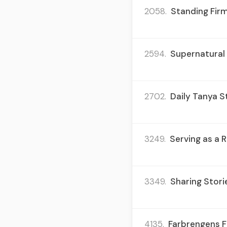
2058.
Standing Firm
2594.
Supernatural 
2702.
Daily Tanya St
3249.
Serving as a R
3349.
Sharing Stori
4135.
Farbrengens F