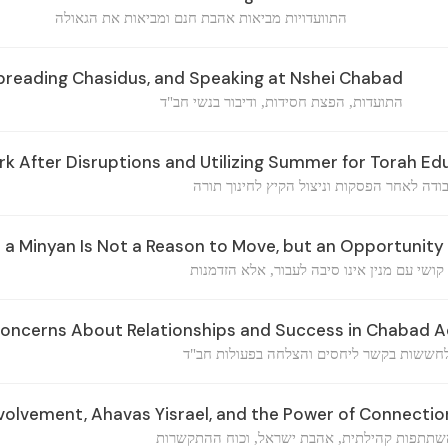
התוועדויות מביאות אהבת חנם ומביאות את הגאולה
preading Chasidus, and Speaking at Nshei Chabad
התועדות, הפצת חסידות, ודיבור בנשי חב"ד
 After Disruptions and Utilizing Summer for Torah Ed
ודה לאחר הפסקות וניצול הקיץ לחינוך תורה
h a Minyan Is Not a Reason to Move, but an Opportunity
קושי עם מנין אינו סיבה לעבור, אלא הזדמנות
ncerns About Relationships and Success in Chabad Ac
חששות בקשר ליחסים והצלחה בפעולות חב"ד
lvement, Ahavas Yisrael, and the Power of Connectio
שתתפות קהילתית, אהבת ישראל, וכוח ההתקשרות