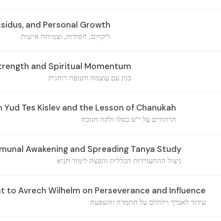
ssidus, and Personal Growth
ליקויים, חסידות, וצמיחה אישית
Strength and Spiritual Momentum
בנין עם עוצמה ותנופה רוחנית
n Yud Tes Kislev and the Lesson of Chanukah
הרהורים על י"ט כסלו ולקח חנוכה
mmunal Awakening and Spreading Tanya Study
ניצול ההתעוררות הכללית והפצת לימוד תניא
to Avrech Wilhelm on Perseverance and Influence
עידוד לאברך וילהלם על התמדה והשפעה