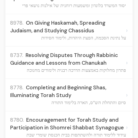
יסוד המשרד בלונדון ומשמעות רוחנית של אילנות נושאי פרי
8978.
On Giving Haskamah, Spreading
›
Judaism, and Studying Chassidus
על נתינת הסכמה, הפצת היהדות, ולימוד חסידות
8737.
Resolving Disputes Through Rabbinic
›
Guidance and Lessons from Chanukah
פתרון מחלוקות באמצעות הדרכה רבנית ולימודים מחנוכה
8778.
Completing and Beginning Shas,
›
Illuminating Torah Study
סיום והתחלת הש"ס, הארה בלימוד התורה
8780.
Encouragement for Torah Study and
›
Participation in Shomrei Shabbat Synagogue
עידוד ללימוד תורה ולהשתתפות בבית הכנסת שומרי שבת