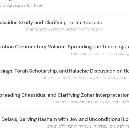
 to Apologize for Torah
assidus Study and Clarifying Torah Sources
הוספה בלימוד חסידות והבהרת מקורות התורה
amban Commentary Volume, Spreading the Teachings, a
, הפצת התורות, והערות מערכתיות
sings, Torah Scholarship, and Halachic Discussion on H
דשה, מלגה תורנית, ודיון הלכתי על שהייה במלונות
preading Chassidus, and Clarifying Zohar Interpretatio
חה באדר, הפצת חסידות, וביאור פירושי הזהר
Delays, Serving Hashem with Joy and Unconditional L
ה לעיכובים, עבודת ה' בשמחה ואהבה ללא תנאים