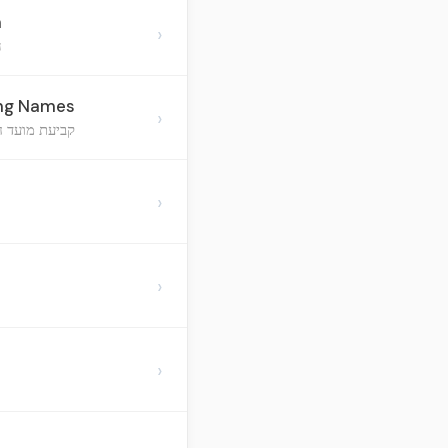
m
›
ה
ing Names
›
קביעת מועד ח
›
›
›