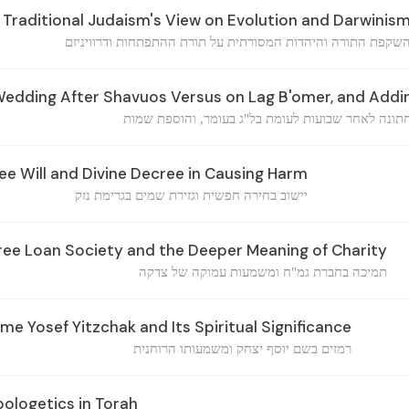
Traditional Judaism's View on Evolution and Darwinis
שקפת התורה והיהדות המסורתית על תורת ההתפתחות ודרוויניזם
Wedding After Shavuos Versus on Lag B'omer, and Add
תונה לאחר שבועות לעומת בל"ג בעומר, והוספת שמות
ee Will and Divine Decree in Causing Harm
יישוב בחירה חפשית וגזירת שמים בגרימת נזק
ree Loan Society and the Deeper Meaning of Charity
תמיכה בחברת גמ"ח ומשמעות עמוקה של צדקה
me Yosef Yitzchak and Its Spiritual Significance
רמזים בשם יוסף יצחק ומשמעותו הרוחנית
ologetics in Torah