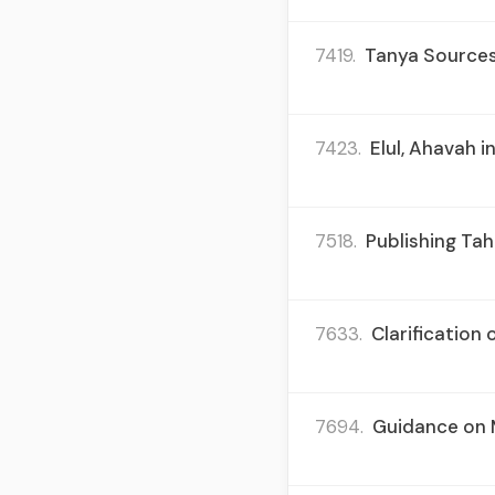
7419.
Tanya Sources
7423.
Elul, Ahavah i
7518.
Publishing Tah
7633.
Clarification
7694.
Guidance on M