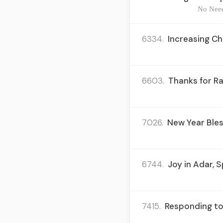
No Need
6334.
Increasing Ch
6603.
Thanks for R
7026.
New Year Bles
6744.
Joy in Adar, S
7415.
Responding to 