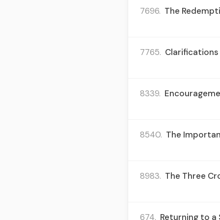
7696.
The Redemptio
7765.
Clarifications
8339.
Encouragement
8540.
The Importanc
8983.
The Three Cro
674.
Returning to a