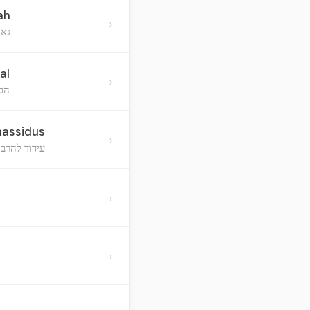
ah
›
גאו
al
›
הבה
hassidus
›
עידוד להרב 
›
›