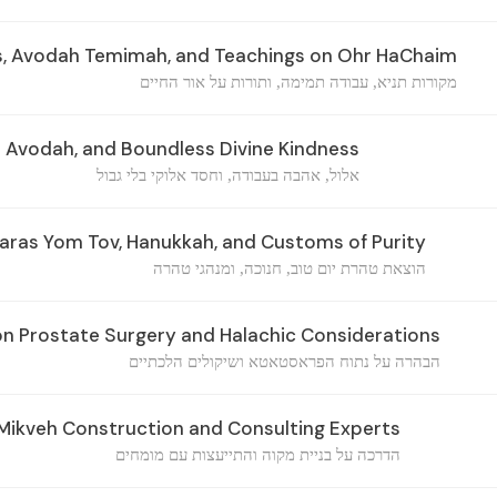
, Avodah Temimah, and Teachings on Ohr HaChaim
מקורות תניא, עבודה תמימה, ותורות על אור החיים
n Avodah, and Boundless Divine Kindness
אלול, אהבה בעבודה, וחסד אלוקי בלי גבול
aras Yom Tov, Hanukkah, and Customs of Purity
הוצאת טהרת יום טוב, חנוכה, ומנהגי טהרה
 on Prostate Surgery and Halachic Considerations
הבהרה על נתוח הפראסטאטא ושיקולים הלכתיים
ikveh Construction and Consulting Experts
הדרכה על בניית מקוה והתייעצות עם מומחים