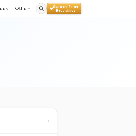
Support Torah
ndex
Other
▾
Recordings
›