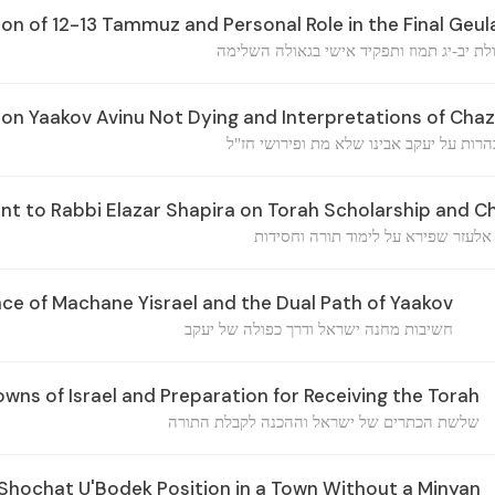
n of 12-13 Tammuz and Personal Role in the Final Geul
לת יב-יג תמוז ותפקיד אישי בגאולה השלימה
 on Yaakov Avinu Not Dying and Interpretations of Chaz
רות על יעקב אבינו שלא מת ופירושי חז"ל
 to Rabbi Elazar Shapira on Torah Scholarship and C
אלעזר שפירא על לימוד תורה וחסידות
e of Machane Yisrael and the Dual Path of Yaakov
חשיבות מחנה ישראל ודרך כפולה של יעקב
wns of Israel and Preparation for Receiving the Torah
שלשת הכתרים של ישראל וההכנה לקבלת התורה
 Shochat U'Bodek Position in a Town Without a Minyan