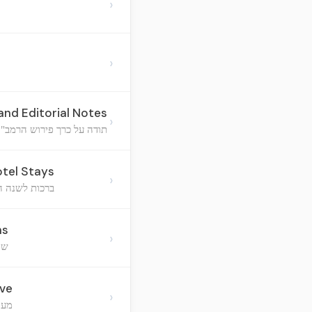
›
›
nd Editorial Notes
›
תודה על כרך פירוש הרמב"ן
otel Stays
›
ברכות לשנה הח
ns
›
שמ
ove
›
מענ