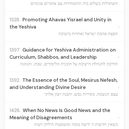
השתדלות בשלום בית והתמודדות עם אתגרים פנימיים
1328.
Promoting Ahavas Yisrael and Unity in
›
the Yeshiva
הפצת אהבת ישראל ואחדות בישיבה
1397.
Guidance for Yeshiva Administration on
›
Curriculum, Shabbos, and Leadership
הדרכה להנהלת הישיבה על תוכנית הלימודים, שבת, והנהגה
1392.
The Essence of the Soul, Mesirus Nefesh,
›
and Understanding Divine Desire
עצם הנשמה, מסירות נפש, והבנת רצון אלוקי
1428.
When No News Is Good News and the
›
Meaning of Disagreements
כשאין חדשות זו ידיעה טובה ומשמעות חילוקי דעות