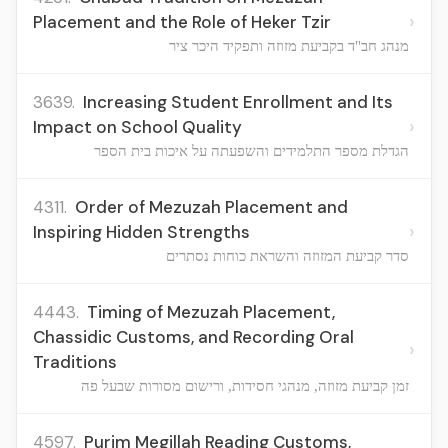
›
Placement and the Role of Heker Tzir
מנהג חב"ד בקביעת מזוזה ותפקיד היכר ציר
3639.
Increasing Student Enrollment and Its
›
Impact on School Quality
הגדלת מספר התלמידים והשפעתה על איכות בית הספר
4311.
Order of Mezuzah Placement and
›
Inspiring Hidden Strengths
סדר קביעת המזוזה והשראת כוחות נסתרים
4443.
Timing of Mezuzah Placement,
Chassidic Customs, and Recording Oral
›
Traditions
זמן קביעת מזוזה, מנהגי חסידות, ורישום מסורות שבעל פה
4597.
Purim Megillah Reading Customs,