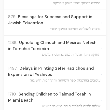
תמיכה בחינוך יהודי בצפון אפריקה
879.
Blessings for Success and Support in
›
Jewish Education
ברכות להצלחה ותמיכה בחינוך יהודי
1288.
Upholding Chinuch and Mesiras Nefesh
›
in Tomchei Temimim
החזקת חינוך ומסירת נפש בתומכי תמימים
1497.
Delays in Printing Sefer HaSichos and
›
Expansion of Yeshivos
עיכובים בהדפסת ספר השיחות והתרחבות הישיבות
1710.
Sending Children to Talmud Torah in
›
Miami Beach
שילוח ילדים לתלמוד תורה במיאמי ביעטש