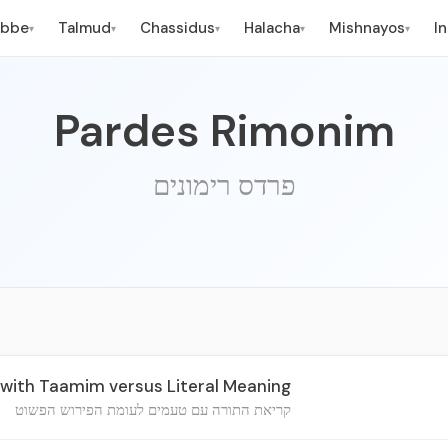
ebbe
Talmud
Chassidus
Halacha
Mishnayos
I
▾
▾
▾
▾
▾
Pardes Rimonim
פרדס רימונים
with Taamim versus Literal Meaning
קריאת התורה עם טעמים לעומת הפירוש הפשוט