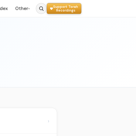
Support Torah
ndex
Other
▾
Recordings
›