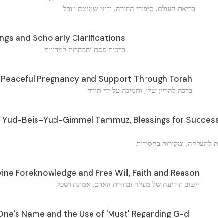
בריאת העולם, סיפורי התורה, ודיני שמיטה ויובל
ngs and Scholarly Clarifications
ברכות פסח והבהרות למדניות
a Peaceful Pregnancy and Support Through Torah
ברכה להריון שלו, ותמיכה על ידי תורה
 Yud-Beis–Yud-Gimmel Tammuz, Blessings for Success,
ות להצלחה, ומקורות בחסידות
vine Foreknowledge and Free Will, Faith and Reason
יישוב הידיעה של מעלה ובחירת האדם, אמונה ושכל
ne's Name and the Use of 'Must' Regarding G-d