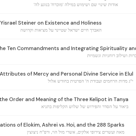
אודות שינוי שם ושימוש במילה 'מוכרח' בנוגע לה'
israel Steiner on Existence and Holiness
האברך חיים ישראל שטיינר על מציאות וקדושה
the Ten Commandments and Integrating Spirituality and
ת ושילוב רוחניות וגשמיות
ttributes of Mercy and Personal Divine Service in Elul
י"ג מדות הרחמים ועבודת ה' הפרטית בחודש אלול
 the Order and Meaning of the Three Kelipot in Tanya
ביאור על הסדר והפירוש של שלוש הקליפות בתניא
ions of Elokim, Ashrei vs. Hoi, and the 288 Sparks
מאה ועשרים צירופי אלקים, אשרי מול הוי, ורפ"ח ניצוצין