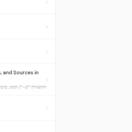
›
›
›
 and Sources in
›
התועדות י"ב–י"ג תמוז, ברכ
›