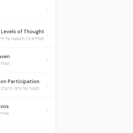
›
 Levels of Thought
›
הבדלים בין השפעה על ידי
aven
›
הסדרת
ion Participation
›
לסמוך על הרבי הרש"ב 
zvos
›
אודות