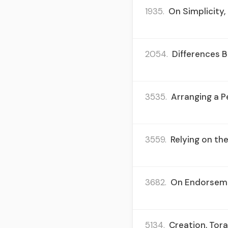
1935.
On Simplicity, 
2054.
Differences B
3535.
Arranging a P
3559.
Relying on the
3682.
On Endorsemen
5134.
Creation, Tora