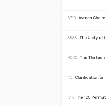
8710.
Avrech Chaim Y
8833.
The Unity of 
9020.
The Thirteen A
45.
Clarification on
177.
The 120 Permutat