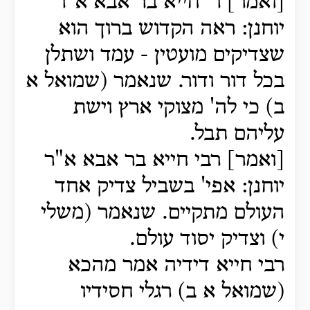
[ואמר] ר' חייא בר אבא א"ר
יוחנן: ראה הקדוש ברוך הוא
שצדיקים מועטין - עמד ושתלן
בכל דור ודור. שנאמר (שמואל א
ב) כי לה' מצוקי ארץ וישת
עליהם תבל.
[ואמר] רבי חייא בר אבא א"ר
יוחנן: אפי' בשביל צדיק אחד
העולם מתקיים. שנאמר (משלי
י) וצדיק יסוד עולם.
רבי חייא דידיה אמר מהכא
(שמואל א ב) רגלי חסידיו