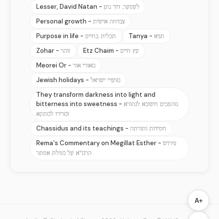
Lesser, David Natan -
לעסער, דוד נתן
Personal growth -
צמיחה אישית
Purpose in life -
Tanya -
תניא
תכלית בחיים
Zohar -
Etz Chaim -
עץ חיים
זוהר
Meorei Or -
מאורי אור
Jewish holidays -
מועדי ישראל
They transform darkness into light and
bitterness into sweetness -
מהפכים חשוכא לנהורא
ומרירו למתקא
Chassidus and its teachings -
חסידות ותורתה
Rema's Commentary on Megillat Esther -
פירוש
הרמ"א על מגילת אסתר
A+