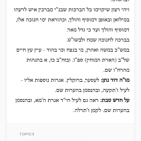
לבראותו.
ויהי רצון שיקוימו כל הברכות שבנ"י מברכין איש לרעהו
במילואן ובאופן דמוסיף והולך, וכהוראת ימי חנוכה אלו,
דמוסיף והולך ועד כי גדל מאד.
בברכה לחנוכה שמח ולבשו"ט.
במש"כ במשה ואהרן, מי בנצח ומי בהוד - עיין עץ חיים
של"ב (הארת המוחין) ספ"ו. ובזח"ב כז, א בהגהות
מהרח"ו שם.
מו"ה דוד נתן:
לעסער, ברוקלין. אגרות נוספות אליו -
לעיל ו'תקעה, ובהנסמן בהערות שם.
על חדש טבת:
ראה גם לעיל חי"ד אגרת ה'מא, ובהנסמן
בהערות שם. לקמן ו'תרלה.
TOPICS