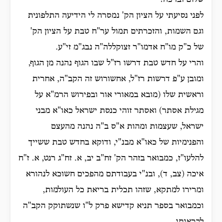
שלום וברכה!
לפני נסיעתי על הציון הק' נמסרה לי הידיעה התלפונית
וגם השמות, והזכרתים תמול ער"ח טבת על הציון הק'
של כ"ק מו"ח אדמו"ר זצוקללה"ה נבג"מ זי"ע.
והרי על חדש טבת דרשו רז"ל שבו הגוף נהנה מן הגוף,
ומובן ע"פ דרשות רז"ל, אחשורוש זה הקב"ה, אחרית
וראשית שלו (מובא במאורי אור ובפירוש הרמ"א על
מגילת אסתר) ואסתר זוהי כנסת ישראל כאו"א מבני
ישראל, שעצמות ומהות א"ס ב"ה נהנה מהעצם
והפנימיות של כאו"א מבנ"י, ודוקא בחדש טבת ששייך
להלעו"ז, כמבואר בזהר הק' זח"ב יב, א. זח"ג רנט, א. ז"ח
איכה (צב, ד), ובנ"י בעבודתם מהפכים חשוכא לנהורא
ומרירו למתקא, שזהו תכלית בריאת כל העולמות,
וכמבואר בספר תניא קדישא פרק ל"ו שנשתוקק הקב"ה