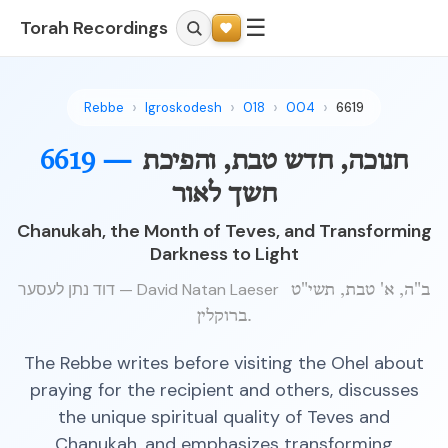
☰
Torah Recordings
Rebbe
Igroskodesh
018
004
6619
חנוכה, חדש טבת, והפיכת
6619 —
חשך לאור
Chanukah, the Month of Teves, and Transforming
Darkness to Light
דוד נתן לעסער — David Natan Laeser
ב"ה, א' טבת, תשי"ט
ברוקלין.
The Rebbe writes before visiting the Ohel about
praying for the recipient and others, discusses
the unique spiritual quality of Teves and
Chanukah, and emphasizes transforming