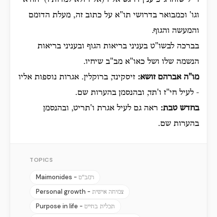
וי"ל שזהו ג"כ ענין דויגש אליו (אליו ולא למדותיו) יהודא
וגו' וכמבואר בדרושי תו"א על כתוב זה, מעלת הדומם
והמעשה והגוף.
בברכה לבשו"ט בעניני בריאות הגוף ובעניני בריאות
הנשמה שלו ושל כאו"א מב"ב שיחיו.
מו"ה אברהם זושא:
זיסקינד, ברוקלין. אגרות נוספות אליו
- לעיל חי"ז ו'תד, ובהנסמן בהערות שם.
בחדש טבת:
ראה גם לעיל אגרת ו'תריט, ובהנסמן
בהערות שם.
TOPICS
Maimonides -
רמב"ם
Personal growth -
צמיחה אישית
Purpose in life -
תכלית בחיים