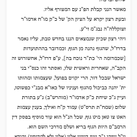
שלום וברכה!
מאשר הנני קבלת הפ"נ עם המצורף אליו.
ובעת רצון יקרא על הציון הק' של כ"ק מו"ח אדמו"ר
זצוקללה"ה נבג"מ זי"ע.
ויהי רצון שכיון שנמצאים הננו בחדש טבת, עליו נאמר
בדרז"ל, שהגוף נהנה מן הגוף, וכמדובר בההתועדות
[שכמדומה הי' כת"ר נוכח בה], ע"פ דרז"ל, אחשורוש זה
הקב"ה, שאחרית וראשית שלו, ואסתר זהו כנס"י בני
ישראל שבכל דור, הרי יקוים בפועל, שעצמותו ומהותו
ית' יהנה כביכול מהגוף ועניניו של כאו"א מבנ"י כפשוטו,
ועיין ג"כ שיחת כ"ק אדמו"ר (מוהרש"ב) נ"ע בתורת
שלום (שמח"ת תרס"ט) עמוד ק"ח ואילך, בענין עצמות
האט צו טאן מיט גוף, שכל הנ"ל הוא עוד מוסיף בפסק דין
הרמב"ם היות הגוף בריא ושלם מדרכי השם הוא.