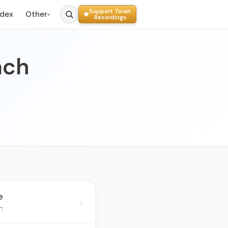
Support Torah
ndex
Other
▾
Recordings
ach
e
›
ר