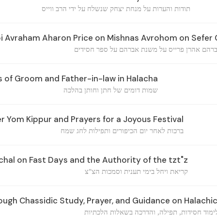
תודות והערות על מנחת יצחק שנשלח על ידי הרב ווייס
i Avraham Aharon Price on Mishnas Avrohom on Sefer 
ברהם אהרן פרייס על משנת אברהם על ספר חסידים
 of Groom and Father-in-law in Halacha
שמות דומים של חתן וחותן בהלכה
r Yom Kippur and Prayers for a Joyous Festival
ברכות לאחר יום הכיפורים ותפילות לחג שמח
hal on Fast Days and the Authority of the tzt"z
קריאת ויחל בימי תענית וסמכות הצ"צ
ough Chassidic Study, Prayer, and Guidance on Halachi
ימוד חסידות, תפילה, והדרכה בשאלות הלכתיות