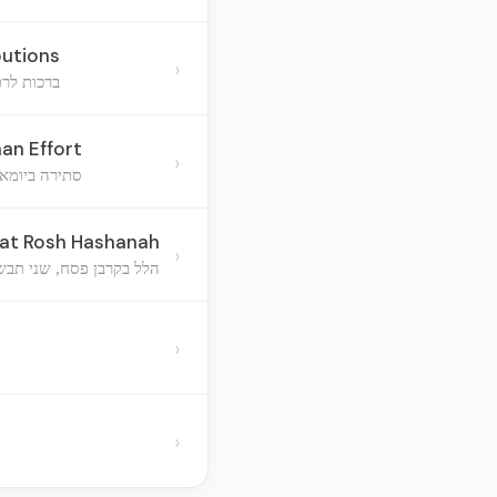
butions
›
ברכות לרפ
an Effort
›
סתירה ביומא 
bat Rosh Hashanah
›
הלל בקרבן פסח, שני תבש
›
›