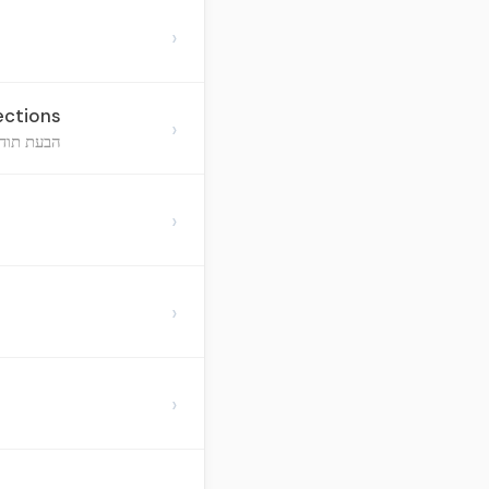
›
ections
›
הבעת תודה
›
›
›