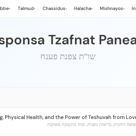
ebbe
Talmud
Chassidus
Halacha
Mishnayos
I
▾
▾
▾
▾
▾
sponsa Tzafnat Pane
שו"ת צפנת פענח
ng, Physical Health, and the Power of Teshuvah from Lov
פואה רוחנית, בריאות גופנית, וכוח התשובה מאהבה