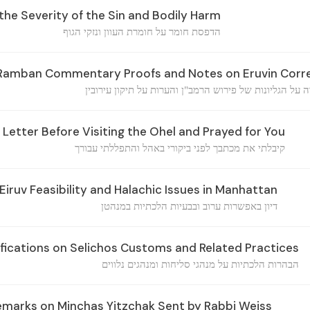
the Severity of the Sin and Bodily Harm
הדפסת חומר על חומרת העוון ונזקי הגוף
 Ramban Commentary Proofs and Notes on Eruvin Corr
 על הגליונות של פירוש הרמב"ן והערות על תיקון עירובין
Letter Before Visiting the Ohel and Prayed for You
קיבלתי את מכתבך לפני ביקורי באהל והתפללתי עבורך
Eiruv Feasibility and Halachic Issues in Manhattan
דיון באפשרות ערוב ובבעיות הלכתיות במנהטן
ifications on Selichos Customs and Related Practices
הבהרות הלכתיות על מנהגי סליחות ומנהגים נלווים
marks on Minchas Yitzchak Sent by Rabbi Weiss