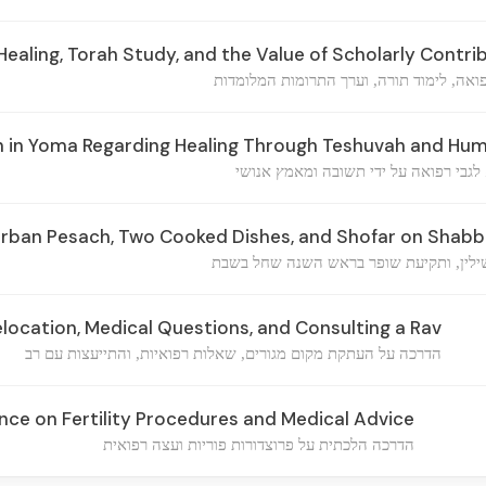
Healing, Torah Study, and the Value of Scholarly Contri
ואה, לימוד תורה, וערך התרומות המלומדות
 in Yoma Regarding Healing Through Teshuvah and Hum
לגבי רפואה על ידי תשובה ומאמץ אנושי
Korban Pesach, Two Cooked Dishes, and Shofar on Shab
ילין, ותקיעת שופר בראש השנה שחל בשבת
location, Medical Questions, and Consulting a Rav
הדרכה על העתקת מקום מגורים, שאלות רפואיות, והתייעצות עם רב
nce on Fertility Procedures and Medical Advice
הדרכה הלכתית על פרוצדורות פוריות ועצה רפואית