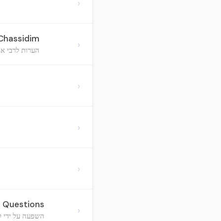
›
Chassidim
›
הערות לרבי א
›
›
›
c Questions
›
השפעה על ידי ל