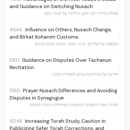
›
and Guidance on Switching Nusach
מעלות סידור רבנו הזקן והדרכה על שינוי נוסח
4544.
Influence on Others, Nusach Change,
›
and Birkat Kohanim Customs
השפעה על אחרים, שינוי נוסח, ומנהגי ברכת כהנים
5101.
Guidance on Disputes Over Tachanun
›
Recitation
הדרכה על מחלוקות בנוגע לאמירת תחנון
5165.
Prayer Nusach Differences and Avoiding
›
Disputes in Synagogue
הבדלי נוסח התפילה והימנעות ממחלוקות בבית הכנסת
5046.
Increasing Torah Study, Caution in
Publicizing Sefer Torah Corrections, and