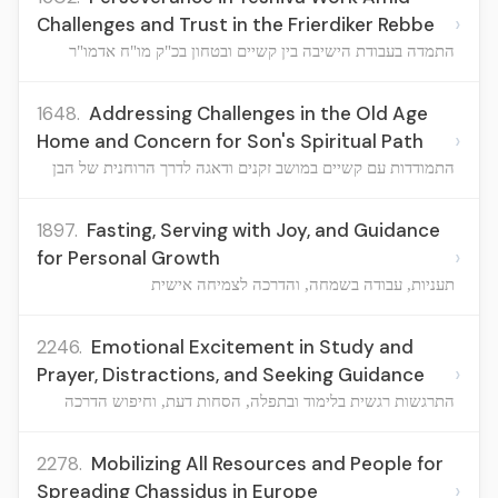
›
Challenges and Trust in the Frierdiker Rebbe
התמדה בעבודת הישיבה בין קשיים ובטחון בכ"ק מו"ח אדמו"ר
1648.
Addressing Challenges in the Old Age
›
Home and Concern for Son's Spiritual Path
התמודדות עם קשיים במושב זקנים ודאגה לדרך הרוחנית של הבן
1897.
Fasting, Serving with Joy, and Guidance
›
for Personal Growth
תעניות, עבודה בשמחה, והדרכה לצמיחה אישית
2246.
Emotional Excitement in Study and
›
Prayer, Distractions, and Seeking Guidance
התרגשות רגשית בלימוד ובתפלה, הסחות דעת, וחיפוש הדרכה
2278.
Mobilizing All Resources and People for
›
Spreading Chassidus in Europe