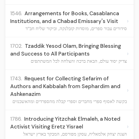
1546.
Arrangements for Books, Casablanca
›
Institutions, and a Chabad Emissary's Visit
סידורים עבור ספרים, מוסדות קזבלנקה, וביקור שליח חב"ד
1702.
Tzaddik Yesod Olam, Bringing Blessing
›
and Success to All Participants
צדיק יסוד עולם, הבאת ברכה והצלחה לכל המשתתפים
1743.
Request for Collecting Sefarim of
Authors and Kabbalah from Sephardim and
›
Ashkenazim
בקשה לאסוף ספרי מחברים וספרי קבלה מהספרדים ומהאשכנזים
1786.
Introducing Yitzchak Elmaleh, a Noted
›
Activist Visiting Eretz Yisrael
הצגת יצחק אלמאליח, עסקן מפורסם, המבקר בארץ ישראל