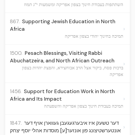
השתתפות בעבודת חינוך בצפון אפריקה ומשמעות י"ג תמוז
867.
Supporting Jewish Education in North
›
Africa
תמיכה בחינוך יהודי בצפון אפריקה
1500.
Pesach Blessings, Visiting Rabbi
Abuchatzeira, and North African Outreach
›
ברכות פסח, ביקור אצל הרב אבוחצירא, והפצת יהדות בצפון
אפריקה
1456.
Support for Education Work in North
›
Africa and Its Impact
תמיכה בעבודת חינוך בצפון אפריקה והשפעתה
1847.
דער טשעק איז איבערגעגעבן געווארן אויף דער
›
אונטערשטיצונג פון אונזער[ע] מוסדות אהלי יוסף יצחק