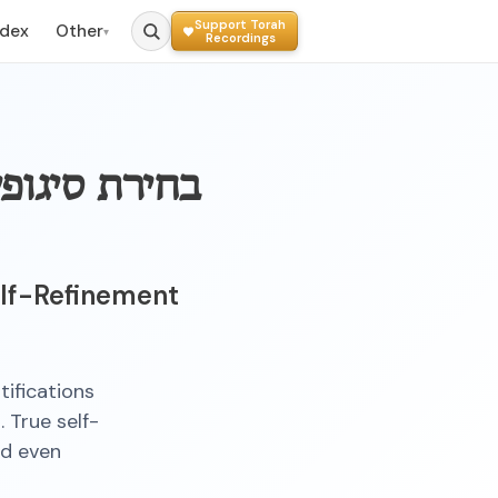
Support Torah
ndex
Other
▾
Recordings
בחירת סיגופי
elf-Refinement
ifications
 True self-
nd even