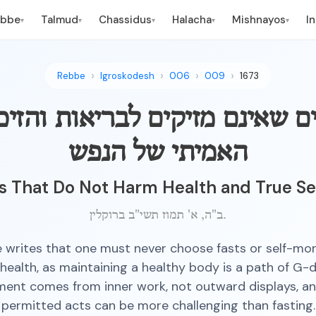
ebbe
Talmud
Chassidus
Halacha
Mishnayos
I
▾
▾
▾
▾
▾
Rebbe
Igroskodesh
006
009
1673
ם שאינם מזיקים לבריאות והזיכ
האמיתי של הנפש
s That Do Not Harm Health and True S
ב"ה, א' תמוז תשי"ב ברוקלין.
 writes that one must never choose fasts or self-mort
health, as maintaining a healthy body is a path of G-d.
ment comes from inner work, not outward displays, a
permitted acts can be more challenging than fasting.