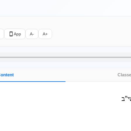
App
A-
A+
ontent
Class
י"ב