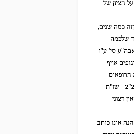
ל הציון של
וה כמה שנים,
בד שלכמה
בה"ע סי' ע"ו
גופים אויף
 הרופאים
"צ - שו"ת
ן רצוני
נה אינו כותב