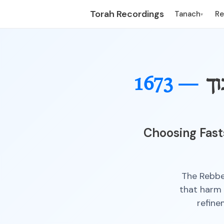
Torah Recordings
Tanach
R
▾
וך
1673 —
Choosing Fast
The Rebbe
that harm 
refine