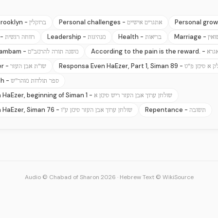
rooklyn -
Personal challenges -
Personal grow
אתגרים אישיים
ברוקלין
 -
Leadership -
Health -
Marriage -
ואין
בריאות
מנהיגות
רווחה רגשית
Rambam -
According to the pain is the reward. -
גרא
משנה תורה להרמב"ם
r -
Responsa Even HaEzer, Part 1, Siman 89 -
ק א סימן פ"ט
שו"ת אבן העזר
sh -
ספר תולדות מוהר"ש
 HaEzer, beginning of Siman 1 -
שולחן ערוך אבן העזר ריש סימן א
 HaEzer, Siman 76 -
Repentance -
תשובה
שולחן ערוך אבן העזר סימן ע"ו
Audio © Chabad of Sharon 2026
·
Hebrew Text © WikiSource