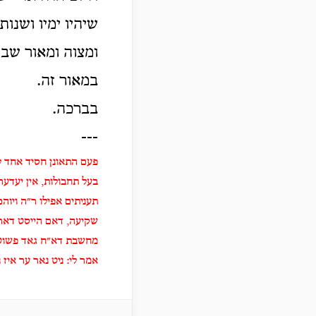
שיהיו ימיו ושנו
ומצוה ומאור שבת
במאור זה.
בברכה.
---
פעם התאונן חסיד אחד ל
תעניתים אפילו ר״ה ויוהכ
שקיעה
,
דאם הייסט דארע
מחשבת דא״ח גאד פשוט ט
אמר לי: ניט נאר ער איז 