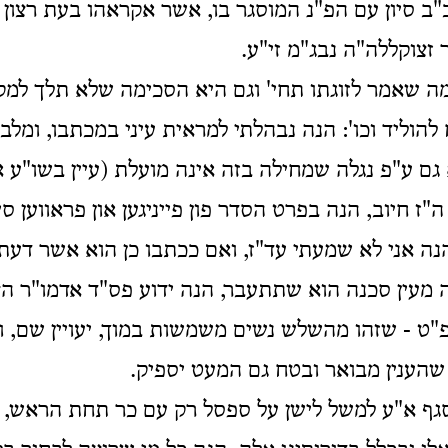
ב סיון עם הפ"נ המוסגר בו, אשר אקראהו בעת רצון ע
 זצוקללה"ה נבג"מ זי"ע.
ה שאמר לזוגתו תחי' וגם היא הסכימה שלא תלך למק
 להוליד וכו': הנה נבהלתי למראית עיני במכתבו, ומל
 גם ע"פ נגלה שמחילה בזה אינה מועלת (עיין בשו"ע א
ה"ז חיוב, הנה בפרט הסדר פון פייניגען און פראווען סי
נה אני לא שמעתי עד"ז, ואם ככתבו כן הוא אשר דעת
מעין סכנה הוא שתתעבר, הנה ידוע פס"ד אדמו"ר הצ
"ט - שזהו מהשלש נשים משמשות במוך, יעויין שם, ואי
 שהענין מבואר ובטח גם המעט יספיק.
גף א"ע למשל לישן על ספסל רק עם כר תחת הראש, ה