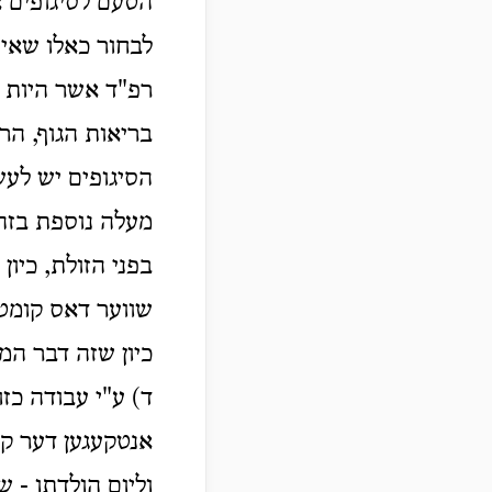
הטעם לסיגופים א
לבחור כאלו שאינ
רפ"ד אשר היות 
בריאות הגוף, הר
הסיגופים יש לעש
מעלה נוספת בזה 
בפני הזולת, כיון
שווער דאס קומט 
כיון שזה דבר המ
ד) ע"י עבודה כ
אנטקעגען דער קל
וליום הולדתו - 