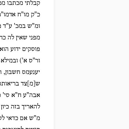
קבלתי מכתבו מכ"
כ"ק מו"ח אדמו"ר
ומ"ש במכ' ע"ד מ
מפני שאין לה כח
פוסקים ידוע הוא
ור"ס א') ובמילא 
יענעמס חשבון, ה
ש[מ]צד בריאותה 
אבה"ע ח"א סי' פ
להאריך בזה כיון
מ"ש אם כדאי לס