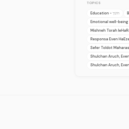
TOPICS
Education -
B
חינוך
Emotional well-being
Mishneh Torah leHa
Responsa Even HaEze
Sefer Toldot Mahara
Shulchan Aruch, Even
Shulchan Aruch, Even