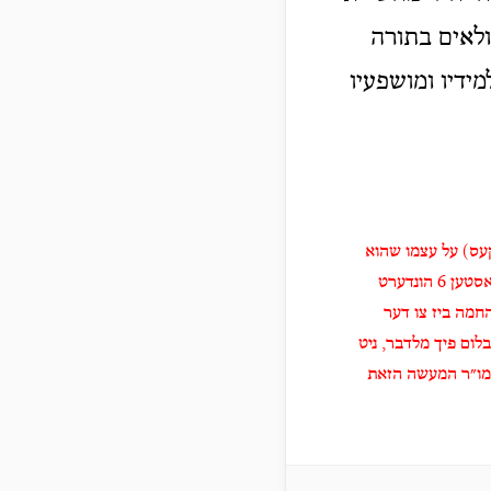
ולאים בתורה
ידיו ומושפעיו
קעס) על עצמו שהוא
בעל תחבולות, אין יעדער זאך אין יעדער ענין נעמט ער בערמו־ מית. א״ל אאזמו״ר מהר״ש אז ער זאל פאסטען 6 הונדערט
החמה ביז צו דער
,
ניט
אמו״ר המעשה הזאת