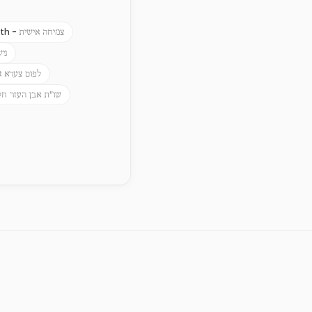
th -
צמיחה אישית
ניש
לפום צערא א
שו"ת אבן העזר חל