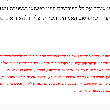
תיו טובים עם כל הפירושים היינו כפשוטו בגשמיות וממ
ורה שזהו טוב האמיתי, והשי"ת יצליחו להאיר את תלמ
פני אאזמו״ר מהר״ש (אצל המהר״ש הי׳ רוב החסי­ דים בע״ב מלמדים ישוב׳ני
״פ. השואל תמה ע״ז. ויאמר לו: וואס מיינסטו, פאסטען הייסט ניט עםען פון גץ 
ן, תענית איז א עבודה
,
טדאכט אלע טאג 15 מינוט אדעתי׳ דנפשי׳ וועגען זיך, בלום פיך מלדבר
ראכ־ טען וועגען זיך. כשעברו ב׳ שנים נשתנה באו״א לגמרי, וכשסיפר לי א
נשתנה געווארען אין כחות