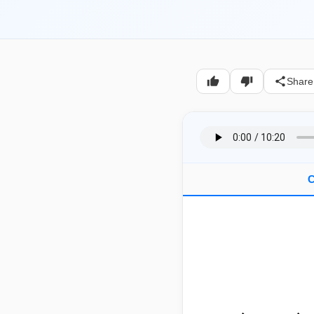
Share
C