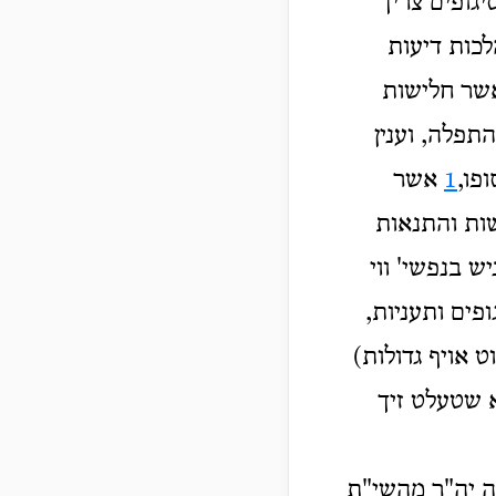
יגופים צריך
לכות דיעות
אשר חלישות
תפלה, וענין
פו,
1
אשר
שות והתנאות
ש בנפשי' ווי
פים ותעניות,
 אויף גדולות)
 שטעלט זיך
נה יה"ר מהשי"ת