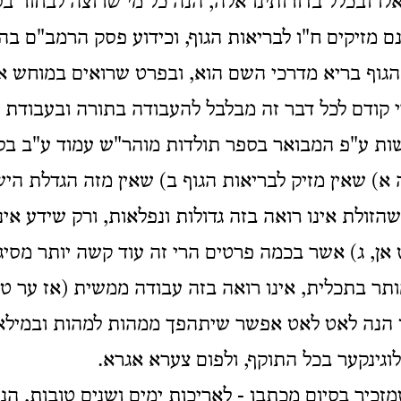
לו ובכלל בדורותינו אלה, הנה כל מי שרוצה לבחור בס
ם מזיקים ח"ו לבריאות הגוף, וכידוע פסק הרמב"ם בה
הגוף בריא מדרכי השם הוא, ובפרט שרואים במוחש 
י קודם לכל דבר זה מבלבל להעבודה בתורה ובעבודת ה
ות ע"פ המבואר בספר תולדות מוהר"ש עמוד ע"ב בסו
א) שאין מזיק לבריאות הגוף ב) שאין מזה הגדלת הי
 שהזולת אינו רואה בזה גדולות ונפלאות, ורק שידע איני
אן, ג) אשר בכמה פרטים הרי זה עוד קשה יותר מסיגו
ותר בתכלית, אינו רואה בזה עבודה ממשית (אז ער טוט
זו הנה לאט לאט אפשר שיתהפך ממהות למהות ובמילא
וגינקער בכל התוקף, ולפום צערא אגרא.
שמזכיר בסיום מכתבו - לאריכות ימים ושנים טובות, ה