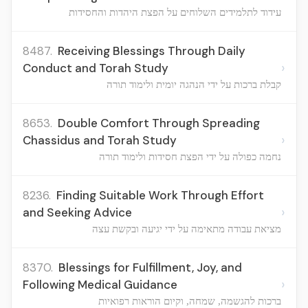
עידוד לתלמידים השלוחים על הפצת היהדות והחסידות
8487.
Receiving Blessings Through Daily
›
Conduct and Torah Study
קבלת ברכות על ידי הנהגה יומית ולימוד תורה
8653.
Double Comfort Through Spreading
›
Chassidus and Torah Study
נחמה כפולה על ידי הפצת חסידות ולימוד תורה
8236.
Finding Suitable Work Through Effort
›
and Seeking Advice
מציאת עבודה מתאימה על ידי יגיעה ובקשת עצה
8370.
Blessings for Fulfillment, Joy, and
›
Following Medical Guidance
ברכות להגשמה, שמחה, וקיום הוראות רפואיות