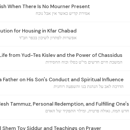
ish When There Is No Mourner Present
אמירת קדיש כאשר אין אבל נוכח
ution for Housing in Kfar Chabad
אפשרות לפתרון לשיכון בכפר חב"ד
ife from Yud-Tes Kislev and the Power of Chassidus
המשכת חיים חדשים מי"ט כסלו וכוח החסידות
 Father on His Son's Conduct and Spiritual Influence
הדרכה לאב על הנהגת בנו והשפעה רוחנית
sh Tammuz, Personal Redemption, and Fulfilling One's
דש תמוז, גאולה פרטית, ומילוי התפקיד של האדם
l Shem Tov Siddur and Teachings on Prayer