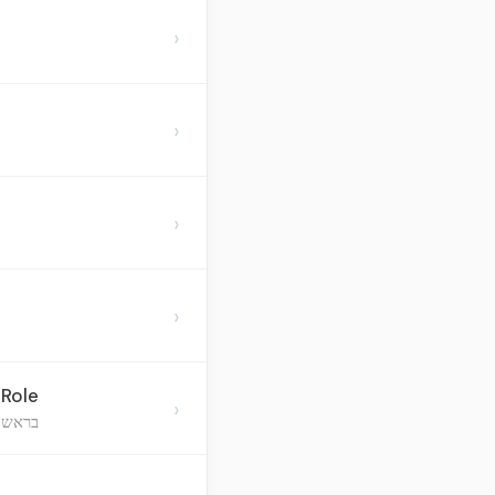
›
›
›
›
 Role
›
בראש ח