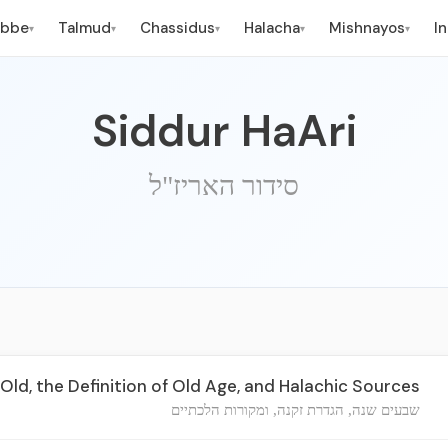
ebbe
Talmud
Chassidus
Halacha
Mishnayos
I
▾
▾
▾
▾
▾
Siddur HaAri
סידור האריז"ל
ld, the Definition of Old Age, and Halachic Sources
שבעים שנה, הגדרת זקנה, ומקורות הלכתיים