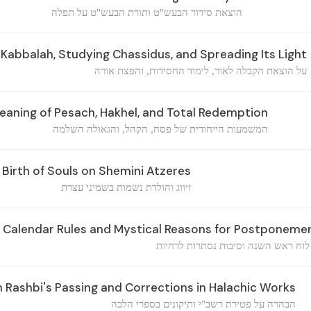
הוצאת סידור הבעש"ט ותורת הבעש"ט על תפלה
Kabbalah, Studying Chassidus, and Spreading Its Light
על הוצאת הקבלה לאור, לימוד החסידות, והפצת אורה
aning of Pesach, Hakhel, and Total Redemption
המשמעות הייחודית של פסח, הקהל, והגאולה השלמה
 Birth of Souls on Shemini Atzeres
זיווג והולדת נשמות בשמיני עצרת
Calendar Rules and Mystical Reasons for Postponeme
 לוח ראש השנה וסיבות נסתרות לדחיות
n Rashbi's Passing and Corrections in Halachic Works
הבהרה על פטירת רשב"י ותיקונים בספרי הלכה