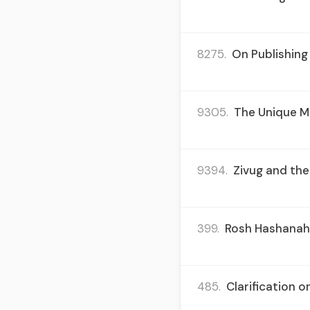
8275.
On Publishing 
9305.
The Unique Me
9394.
Zivug and the
399.
Rosh Hashanah 
485.
Clarification o