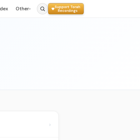
Support Torah
ndex
Other
▾
Recordings
›