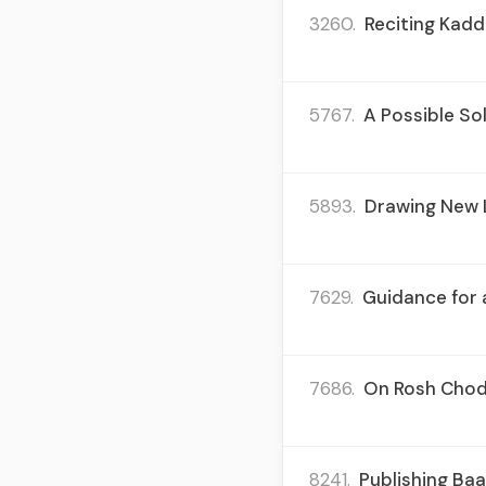
3260.
Reciting Kadd
5767.
A Possible Sol
5893.
Drawing New L
7629.
Guidance for a
7686.
On Rosh Chode
8241.
Publishing Baa