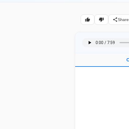
Share
C