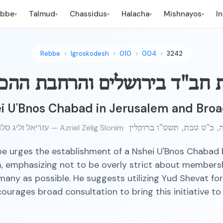
ebbe
Talmud
Chassidus
Halacha
Mishnayos
I
▾
▾
▾
▾
▾
Rebbe
Igroskodesh
010
004
3242
ות חב"ד בירושלים והרחבת ההכ
i U'Bnos Chabad in Jerusalem and Broa
עזריאל זליג סלונים — Azriel Zelig Slonim
e urges the establishment of a Nshei U'Bnos Chabad 
, emphasizing not to be overly strict about members
many as possible. He suggests utilizing Yud Shevat for
ourages broad consultation to bring this initiative to f