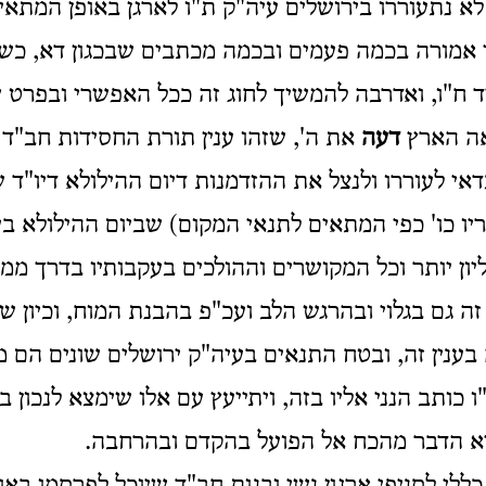
 נתעוררו בירושלים עיה"ק ת"ו לארגן באופן המתאים
י אמורה בכמה פעמים ובכמה מכתבים שבכגון דא, כש
יד ח"ו, ואדרבה להמשיך לחוג זה ככל האפשרי ובפרט 
אה הארץ
דעה
את ה', שזהו ענין תורת החסידות חב"ד דו
אי לעוררו ולנצל את ההזדמנות דיום ההילולא דיו"ד 
ריו כו' כפי המתאים לתנאי המקום) שביום ההילולא ב
ון יותר וכל המקושרים וההולכים בעקבותיו בדרך ממ
 זה גם בגלוי ובהרגש הלב ועכ"פ בהבנת המוח, וכיון שא
בענין זה, ובטח התנאים בעיה"ק ירושלים שונים הם 
ותב הנני אליו בזה, ויתייעץ עם אלו שימצא לנכון בכ
יא הדבר מהכח אל הפועל בהקדם ובהרחבה.