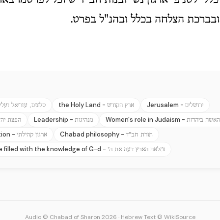
ללי לסניפי ארגון נשי ובנות חב"ד שיוכל לפרסמו באו
בברכת הצלחה בכלל ובהנ"ל בפרט.
the Holy Land -
Jerusalem -
ירושלים
ארץ הקודש
סלונים, עזריאל זעלי
Leadership -
Women's role in Judaism -
האשה ביהדות
מנהיגות
הפצת יהד
ion -
Chabad philosophy -
תורת חב"ד
ארגון קהילתי
e filled with the knowledge of G-d -
ומלאה הארץ דעה את ה'
Audio © Chabad of Sharon 2026
·
Hebrew Text © WikiSource