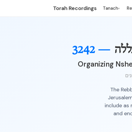
Torah Recordings
Tanach
R
▾
ללה
3242 —
Organizing Nshe
The Rebb
Jerusalem
include as 
and enc