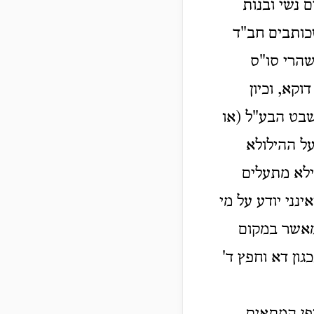
 נשי ובנות
כותבים חב"ד
שהרי סו"ס
קא, וכיון
שבט הבע"ל (או
על ההילולא
ילא מתעלים
ינני יודע על מי
מאשר במקום
גון דא וחפץ ד'