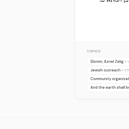
פן המתאים.
TOPICS
Slonim, Azriel Zelig -
ג
Jewish outreach -
ות
Community organizat
And the earth shall b