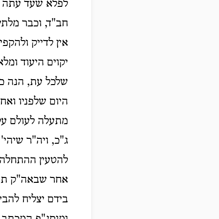
לפלא שעד עתה לא
חב"ד, וכבר מלת
אין לדייק ולהקפ
יקוים היעוד ומל
שלכל עת, הנה כד
היום שלפניו ואח
מתעלה לעולם עלי
ג"כ, ויה"ר שיהי'
להטעין ההתחלה 
אחר שבאה"ק ת"ו כ
בידם יצליח להב