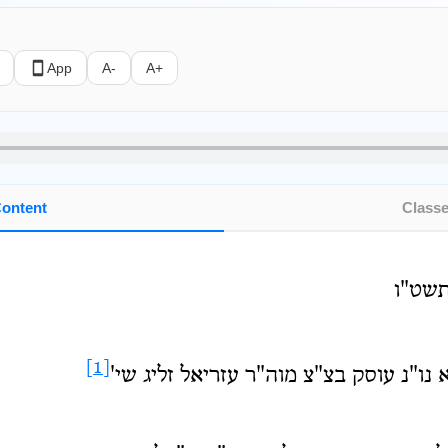
App
A-
A+
ontent
Class
תשט"ו
[1]
נו"נ עוסק בצ"צ מוה"ר עזריאל זליג שי'