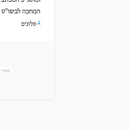
ומוסג"פ המכתב כ
המחכה לבשו"ט ו
1
סלונים
תפקיד 