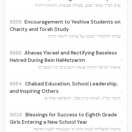
ערב חב"ד בבאר שבע, פעולה מעשית, והנהגה דתית
8599.
Encouragement to Yeshiva Students on
›
Charity and Torah Study
עידוד לתלמידי ישיבה על צדקה ולימוד תורה
8869.
Ahavas Yisrael and Rectifying Baseless
›
Hatred During Bein HaMetzarim
אהבת ישראל ותיקון שנאת חינם בימי בין המצרים
8884.
Chabad Education, School Leadership,
›
and Inspiring Others
חינוך חב"ד, הנהגת בית ספר, והשראת אחרים
9024.
Blessings for Success to Eighth Grade
›
Girls Entering a New School Year
ברכות להצלחה לבנות כתה ח' הנכנסות לשנה חדשה