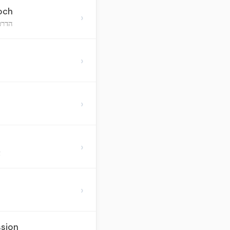
och
›
הדרכ
›
›
z
›
א
›
ssion