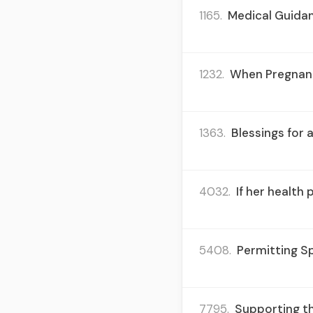
1165.
Medical Guidan
1232.
When Pregnanc
1363.
Blessings for 
4032.
If her health 
5408.
Permitting Sp
7795.
Supporting th