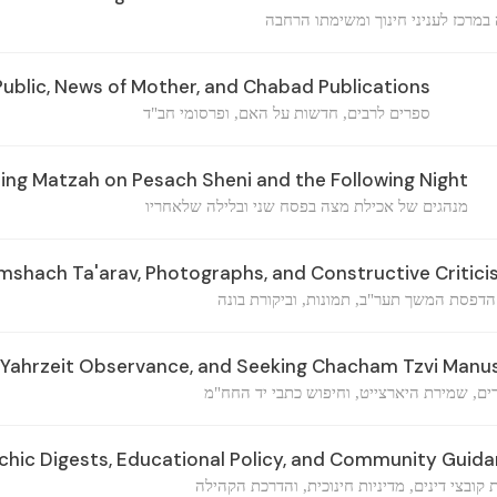
במרכז לעניני חינוך ומשימתו הרחבה
Public, News of Mother, and Chabad Publications
ספרים לרבים, חדשות על האם, ופרסומי חב"ד
ng Matzah on Pesach Sheni and the Following Night
מנהגים של אכילת מצה בפסח שני ובלילה שלאחריו
mshach Ta'arav, Photographs, and Constructive Critic
הדפסת המשך תער"ב, תמונות, וביקורת בונה
Yahrzeit Observance, and Seeking Chacham Tzvi Manu
ים, שמירת היארצייט, וחיפוש כתבי יד החח"מ
chic Digests, Educational Policy, and Community Guid
 קובצי דינים, מדיניות חינוכית, והדרכת הקהילה