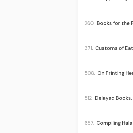
260.
Books for the 
371.
Customs of Eati
508.
On Printing He
512.
Delayed Books, 
657.
Compiling Hala