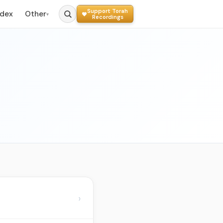
Support Torah
ndex
Other
▾
Recordings
›