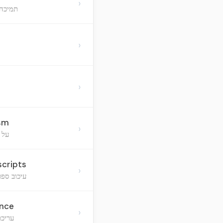
›
תמיכה 
›
›
ism
›
על 
scripts
›
עיכוב ספר
ance
›
עריכת