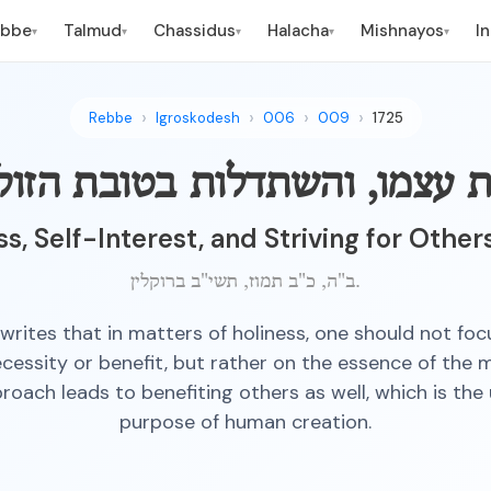
ebbe
Talmud
Chassidus
Halacha
Mishnayos
I
▾
▾
▾
▾
▾
Rebbe
Igroskodesh
006
009
1725
 עצמו, והשתדלות בטובת הזול
ss, Self-Interest, and Striving for Other
ב"ה, כ"ב תמוז, תשי"ב ברוקלין.
rites that in matters of holiness, one should not foc
cessity or benefit, but rather on the essence of the ma
roach leads to benefiting others as well, which is the
purpose of human creation.