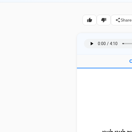
Share
C