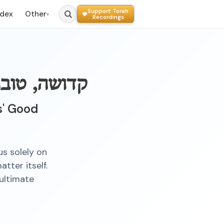
Support Torah
ndex
Other
▾
Recordings
קדושה, טובת
s' Good
us solely on
tter itself.
 ultimate