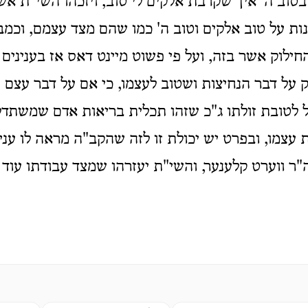
בטוב ה' איך שקרבת אלקים לי טוב, ויזכהו השי"ת א
נות על טוב אלקים וטוב ה' כמו שהם מצד עצמם, וכמ
ילוק אשר בזה, ועל פי פשוט מיינט דאס אז בענינים 
 על דבר הנחיצות ושטוב לעצמו, כי אם על דבר עצם 
על לטובת זולתו ג"כ שזהו תכלית בריאות אדם שמשתדל
עצמו, ובפרט יש יכולת זו לזה שהקב"ה מראה לו עני
ר ווערט קלענער, והשי"ת יעזרהו שמצד עבודתו עוד י