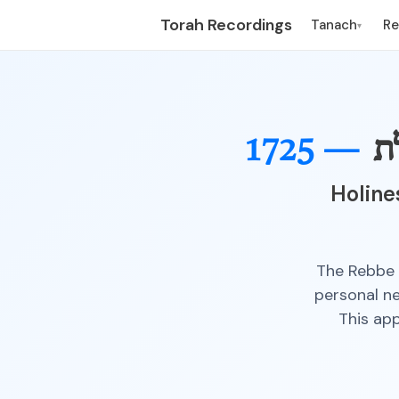
Torah Recordings
Tanach
R
▾
ת
1725 —
Holine
The Rebbe w
personal ne
This app