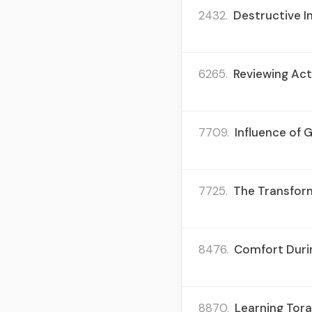
2432.
Destructive In
6265.
Reviewing Acti
7709.
Influence of 
7725.
The Transform
8476.
Comfort Duri
8870.
Learning Tora