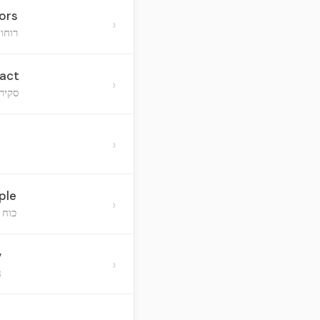
tors
›
רוחו
pact
›
סקירת
›
ple
›
כוח 
v
›
נ