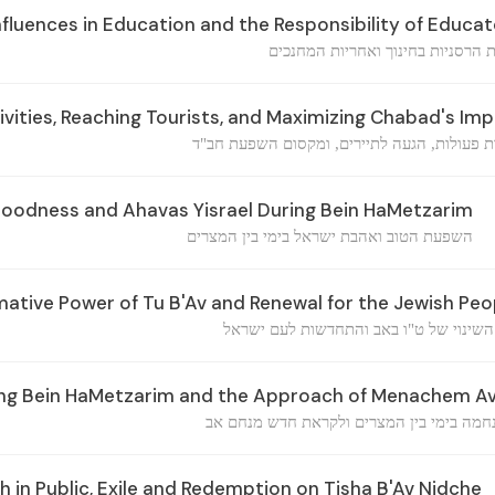
fluences in Education and the Responsibility of Educa
ת הרסניות בחינוך ואחריות המחנכים
vities, Reaching Tourists, and Maximizing Chabad's Im
 פעולות, הגעה לתיירים, ומקסום השפעת חב"ד
Goodness and Ahavas Yisrael During Bein HaMetzarim
השפעת הטוב ואהבת ישראל בימי בין המצרים
ative Power of Tu B'Av and Renewal for the Jewish Peo
השינוי של ט"ו באב והתחדשות לעם ישראל
ng Bein HaMetzarim and the Approach of Menachem A
חמה בימי בין המצרים ולקראת חדש מנחם אב
h in Public, Exile and Redemption on Tisha B'Av Nidche