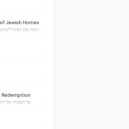
›
e of Jewish Homes
›
הנחת אבן הפינה לשיכון 
›
›
ut Redemption
›
על הסכנות של ויתו
›