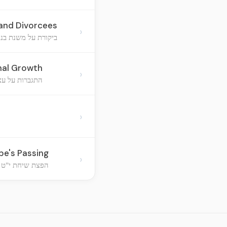
 and Divorcees
›
ביקורת על משנת בנימ
nal Growth
›
התגברות על עצ
›
be's Passing
›
הפצת שיחת י"ט 