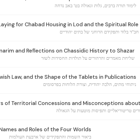
לימוד תורה ברבים, גלות וגאולה בט' באב נדחה
ying for Chabad Housing in Lod and the Spiritual Rol
חב"ד בלוד ותפקידם הרוחני של בתים יהודיים
rim and Reflections on Chassidic History to Shazar
שליחת מאמרים והרהורים על תולדות החסידות לשזר
ish Law, and the Shape of the Tablets in Publications
ניתוחי מתים, הלכה יהודית, וצורת הלוחות בפרסומים
s of Territorial Concessions and Misconceptions abo
רים טריטוריאליים ותפיסות מוטעות על הגאולה
 Names and Roles of the Four Worlds
ביאור השמות והתפקידים של ארבעת העולמות