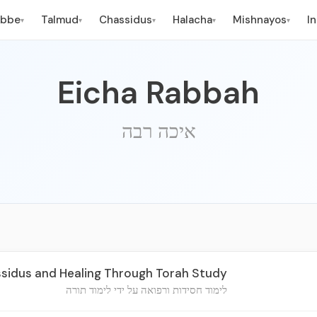
ebbe
Talmud
Chassidus
Halacha
Mishnayos
I
▾
▾
▾
▾
▾
Eicha Rabbah
איכה רבה
sidus and Healing Through Torah Study
לימוד חסידות ורפואה על ידי לימוד תורה