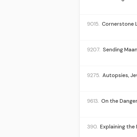
9015.
Cornerstone La
9207.
Sending Maama
9275.
Autopsies, Jew
9613.
On the Danger
390.
Explaining the