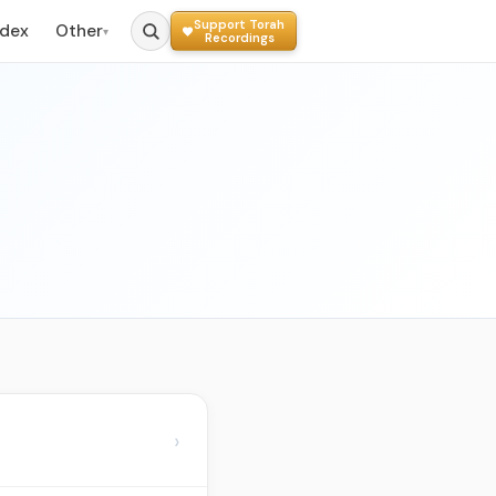
Support Torah
ndex
Other
▾
Recordings
›