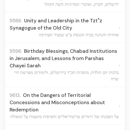
ירושלים, חברון, ואתגרי המדיניות ודעת הקהל
9586.
Unity and Leadership in the Tzt"z
›
Synagogue of the Old City
אחדות והנהגה בבית הכנסת צ"צ שבעיר העתיקה
9596.
Birthday Blessings, Chabad Institutions
in Jerusalem, and Lessons from Parshas
›
Chayei Sarah
ברכות יום הולדת, מוסדות חב"ד בירושלים, ולימודים מפרשת חיי
שרה
9613.
On the Dangers of Territorial
Concessions and Misconceptions about
›
Redemption
על הסכנות של ויתורים טריטוריאליים ותפיסות מוטעות על הגאולה